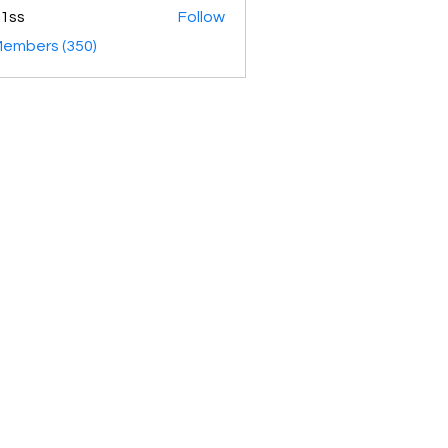
1ss
Follow
Members (350)