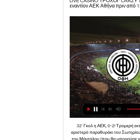
LIVE CASINO ΤΡΟΧΟΙ · CRAZY TI
εναντίον ΑΕΚ Αθήνα πριν από 12 
32' Γκολ η ΑΕΚ, 0-2! Τρομερή εκ
αριστερό παραθυράκι του Σωτηρίου. 
του Μάνταλου (που θα μπορούσε να 