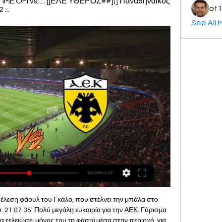
ME OFI vs. ... [[ΕΛΕΎΘΕΡΟΣ##](] Παναθηναϊκός 
ot1
...
See All 
τέλεση φάουλ του Γκάλο, που στέλνει την μπάλα στο 
21:07 35' Πολύ μεγάλη ευκαιρία για την ΑΕΚ. Γύρισμα 
τελειώσει μόνος του τη φάση) μέσα στην περιοχή, για 