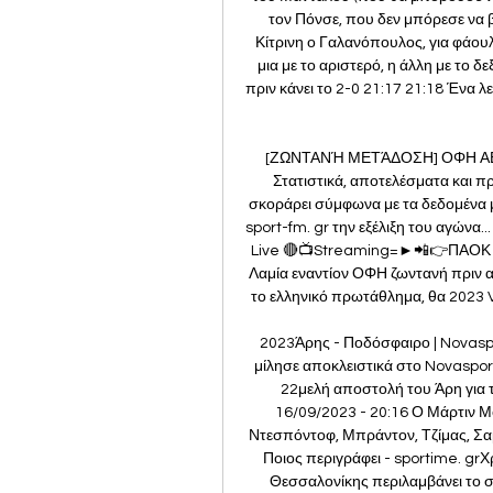
τον Πόνσε, που δεν μπόρεσε να βρ
Κίτρινη ο Γαλανόπουλος, για φάουλ
μια με το αριστερό, η άλλη με το δ
πριν κάνει το 2-0 21:17 21:18 Ένα λ
[ΖΩΝΤΑΝΉ ΜΕΤΆΔΟΣΗ] ΟΦΗ ΑΕΚ ε
Στατιστικά, αποτελέσματα και π
σκοράρει σύμφωνα με τα δεδομένα 
sport-fm. gr την εξέλιξη του αγώνα
Live 🔴📺Streaming=►📲👉ΠΑΟΚ Πα
Λαμία εναντίον ΟΦΗ ζωντανή πριν 
το ελληνικό πρωτάθλημα, θα 2023 VS
2023Άρης - Ποδόσφαιρο | Novaspo
μίλησε αποκλειστικά στο Novasport
22μελή αποστολή του Άρη για το
16/09/2023 - 20:16 Ο Μάρτιν Μον
Ντεσπόντοφ, Μπράντον, Τζίμας, Σαμ
Ποιος περιγράφει - sportime. gr
Θεσσαλονίκης περιλαμβάνει το σ