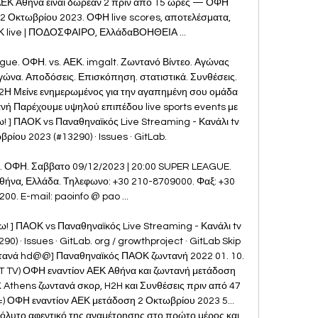
ΕΚ Αθήνα ειναι δωρεάν 2 πριν από 15 ώρες — ΟΦΗ 
 2 Οκτωβρίου 2023. ΟΦΗ live scores, αποτελέσματα, 
 live | ΠΟΔΟΣΦΑΙΡΟ, ΕλλάδαΒΟΗΘΕΙΑ ...

e. ΟΦΗ. vs. ΑΕΚ. imgalt. Ζωντανό Βίντεο. Αγώνας 
ώνα. Αποδόσεις. Επισκόπηση. στατιστικά. Συνθέσεις. 
Η Μείνε ενημερωμένος για την αγαπημένη σου ομάδα 
νή Παρέχουμε υψηλού επιπέδου live sports events με 
Ζω! ] ΠΑΟΚ vs Παναθηναϊκός Live Streaming - Κανάλι tv 
ίου 2023 (#13290) · Issues · GitLab. 

.. ΟΦΗ. Σαββατο 09/12/2023 | 20:00 SUPER LEAGUE. 
α, Ελλάδα. Τηλεφωνο: +30 210-8709000. Φαξ: +30 
00. E-mail: paoinfo @ pao ...

 Ζω! ] ΠΑΟΚ vs Παναθηναϊκός Live Streaming - Κανάλι tv 
 · Issues · GitLab. org / growthproject · GitLab Skip 
ντανά hd@@] Παναθηναϊκός ΠΑΟΚ ζωντανή 2022 01. 10. 
TV) ΟΦΗ εναντίον ΑΕΚ Αθήνα και ζωντανή μετάδοση 
 Athens ζωντανά σκορ, H2H και Συνθέσεις πριν από 47 
ΟΦΗ εναντίον ΑΕΚ μετάδοση 2 Οκτωβρίου 2023 5... 
υτο αφεντικό της αναμέτρησης στο πρώτο μέρος και 