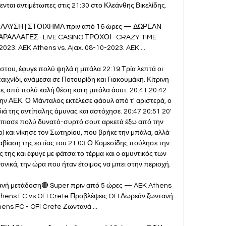
ενται αντιμέτωπες στις 21:30 στο Κλεάνθης Βικελίδης. 

ΝΑΛΥΣΗ | ΣΤΟΙΧΗΜΑ πριν από 16 ώρες — ΔΩΡΕΑΝ 
ΑΛΛΑΓΕΣ · LIVE CASINO ΤΡΟΧΟΙ · CRAZY TIME 
2023. AEK Athens vs. Ajax. 08-10-2023. AEK ...

στου, έφυγε πολύ ψηλά η μπάλα 22:19 Τρία λεπτά οι 
χνίδι, ανάμεσα σε Ποτουρίδη και Γιακουμάκη. Κίτρινη 
σε, από πολύ καλή θέση και η μπάλα άουτ. 20:41 20:42 
την ΑΕΚ. Ο Μάνταλος εκτέλεσε φάουλ από τ' αριστερά, ο 
ά της αντίπαλης άμυνας και αστόχησε. 20:47 20:51 20' 
έπιασε πολύ δυνατό-συρτό σουτ αρκετά έξω από την 
ο) και νίκησε τον Σωτηρίου, που βρήκε την μπάλα, αλλά 
βίαση της εστίας του 21:03 Ο Κομεσίδης πούλησε την 
 της και έφυγε με φάτσα το τέρμα και ο αμυντικός των 
ικά, την ώρα που ήταν έτοιμος να μπει στην περιοχή. 

ανή μετάδοση🔴 Super πριν από 5 ώρες — AEK Athens 
thens FC vs OFI Crete Προβλέψεις OFI Δωρεάν ζωντανή 
ens FC - OFI Crete Ζωντανά ...
