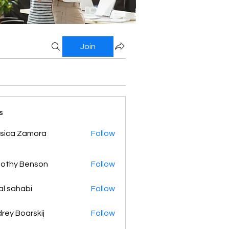
Join
s
sica Zamora
Follow
othy Benson
Follow
al sahabi
Follow
rey Boarskij
Follow