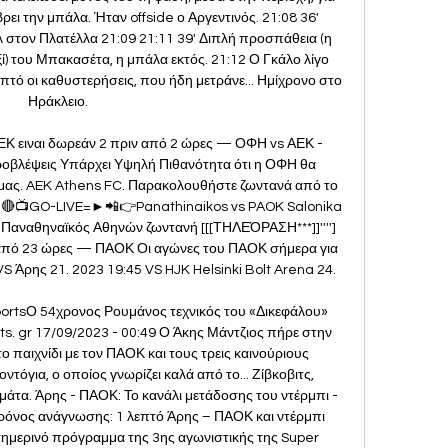
ει την μπάλα. Ήταν offside ο Αργεντινός. 21:08 36' 
 στον Πλατέλλα 21:09 21:11 39' Διπλή προσπάθεια (η 
εξί) του Μπακασέτα, η μπάλα εκτός. 21:12 Ο Γκάλο λίγο 
επτό οι καθυστερήσεις, που ήδη μετράνε... Ημίχρονο στο 
Ηράκλειο. 

ιναι δωρεάν 2 πριν από 2 ώρες — ΟΦΗ vs ΑΕΚ - 
ροβλέψεις Υπάρχει Υψηλή Πιθανότητα ότι η ΟΦΗ θα 
μας. AEK Athens FC. Παρακολουθήστε ζωντανά από το 
... 🔴📺GO-LIVE=►📲👉Panathinaikos vs PAOK Salonika 
ναθηναϊκός Αθηνών ζωντανή [[[ΤΗΛΕΌΡΑΣΗ***]]''''] 
από 23 ώρες — ΠΑΟΚ Οι αγώνες του ΠΑΟΚ σήμερα για 
 Άρης 21. 2023 19:45 VS HJK Helsinki Bolt Arena 24. 

rtsΟ 54χρονος Ρουμάνος τεχνικός του «Δικεφάλου» 
s. gr 17/09/2023 - 00:49 Ο Άκης Μάντζιος πήρε στην 
 παιχνίδι με τον ΠΑΟΚ και τους τρεις καινούριους 
τόγια, ο οποίος γνωρίζει καλά από το... Ζίβκοβιτς, 
άτα. Άρης - ΠΑΟΚ: Το κανάλι μετάδοσης του ντέρμπι - 
Χρόνος ανάγνωσης: 1 λεπτό Άρης – ΠΑΟΚ και ντέρμπι 
ημερινό πρόγραμμα της 3ης αγωνιστικής της Super 