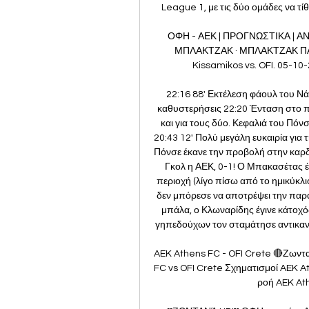
League 1, με τις δύο ομάδες να τίθ
ΟΦΗ - ΑΕΚ | ΠΡΟΓΝΩΣΤΙΚΑ | Α
ΜΠΛΑΚΤΖΑΚ · ΜΠΛΑΚΤΖΑΚ ΠΑΡ
Kissamikos vs. OFI. 05-10-
22:16 88' Εκτέλεση φάουλ του Νά
καθυστερήσεις 22:20 Ένταση στο παι
και για τους δύο. Κεφαλιά του Πόν
20:43 12' Πολύ μεγάλη ευκαιρία για 
Πόνσε έκανε την προβολή στην καρδι
Γκολ η ΑΕΚ, 0-1! Ο Μπακασέτας 
περιοχή (λίγο πίσω από το ημικύκλι
δεν μπόρεσε να αποτρέψει την παρα
μπάλα, ο Κλωναρίδης έγινε κάτοχός
γηπεδούχων τον σταμάτησε αντικανον
AEK Athens FC - OFI Crete 🔴Ζωντ
FC vs OFI Crete Σχηματισμοί AEK A
ροή AEK Ath