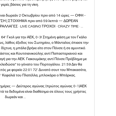
γερές βάσεις για τη νίκη. 

ιναι δωρεάν 2 Οκτωβρίου πριν από 14 ώρες — ΟΦΗ - 
ΣΗ | ΣΤΟΙΧΗΜΑ πριν από 59 λεπτά — ΔΩΡΕΑΝ 
ΑΓΕΣ · LIVE CASINO ΤΡΟΧΟΙ · CRAZY TIME · ...

64' Γκολ για την ΑΕΚ, 0-3! Στημένη φάση με τον Γκάλο 
ους, λάθος έξοδος του Σωτηρίου, ο Μάνταλος έπιασε την 
δίχτυα, η μπάλα βρήκε είτε στον Πόνσε ή σε αμυντικό. 
άστος και Κουτσιανικούλης αντί Παπαστεριανού και 
λαγή για την ΑΕΚ. Γιακουμάκης αντί Πόνσε Πρόβλημα με 
"κλειδώσει" το γόνατο του Πορτογάλου. 21:59 Δεν θα 
εκτός με φορείο 22:01 72' Δυνατό σουτ του Μπακασέτα, 
4' Κεφαλιά του Πλατέλλα, μπλοκάρει ο Μπάρκας. 

 ημέρες — Δεύτερος αγώνας (πρώτος αγώνας 0-1)ΑΕΚ 
υτά τα δεδομένα είναι διαθέσιμα σε όλους τους χρήστες 
δωρεάν και ...