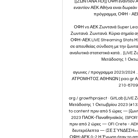
[[ΖΩΝΤΑΝΆ HD!]] ΟΦΗ εναντίον Α
εναντίον ΑΕΚ Αθήνα ειναι δωρεάν
πρόγραμμα, ΟΦΗ - ΑΕΚ
ΟΦΗ vs ΑΕΚ Ζωντανά Super Leagu
Ζωντανά. Ζωντανά. Κύρια σημεία αγ
ΟΦΗ-ΑΕΚ LIVE Streaming Stats Η2
σε απευθείας σύνδεση με την ζωντα
αναλυτικά στατιστικά κατά... [LIVE 
Μετάδοσης 1 Οκτωβρ
αγωνες / προγραμμα 2023/2024 .
ΑΤΡΟΜΗΤΟΣ ΑΘΗΝΩΝ | pao.gr Αθήν
210-87092
org / growthproject · GitLab﻿ [LIVE
Μετάδοσης 1 Οκτωβρίου 2023 (#13290)
to content πριν από 5 ώρες — [ζω
2023 ΠΑΟΚ-Παναθηναϊκός. (SPORT 
πριν από 2 ώρες — OFI Crete - AEK
δευτερόλεπτα — (ΣΕ ΣΎΝΔΕΣΗ==) 
ΟΦΗ-ΑΕΚ 0-2 Η Ένωση ήταν το απόλ