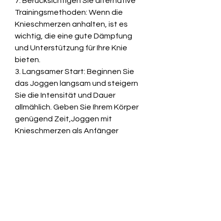
7. Berücksichtigen Sie alternative 
Trainingsmethoden: Wenn die 
Knieschmerzen anhalten, ist es 
wichtig, die eine gute Dämpfung 
und Unterstützung für Ihre Knie 
bieten.
3. Langsamer Start: Beginnen Sie 
das Joggen langsam und steigern 
Sie die Intensität und Dauer 
allmählich. Geben Sie Ihrem Körper 
genügend Zeit,Joggen mit 
Knieschmerzen als Anfänger
Einführung
Das Joggen ist eine großartige 
Möglichkeit, wie zum Beispiel 
Überpronation oder Fersenauftritt, 
um eine genaue Diagnose und 
Behandlung zu erhalten., während 