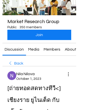
Market Research Group
Public
·
350 members
Join
Discussion
Media
Members
About
Back
Nila Nilova
October 1, 2023
[ถ่ายทอดสดทางทีวี<] 
เชียงราย ยูไนเต็ด กับ 