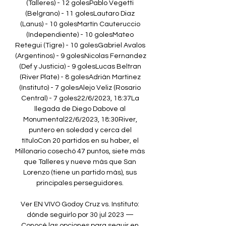
(Talleres) - 12 golesPablo Vegetti 
(Belgrano) - 11 golesLautaro Diaz 
(Lanus) - 10 golesMartín Cauteruccio 
(Independiente) - 10 golesMateo 
Retegui (Tigre) - 10 golesGabriel Avalos 
(Argentinos) - 9 golesNicolas Fernandez 
(Def y Justicia) - 9 golesLucas Beltran 
(River Plate) - 8 golesAdrián Martinez 
(Instituto) - 7 golesAlejo Veliz (Rosario 
Central) - 7 goles22/6/2023, 18:37La 
llegada de Diego Dabove al 
Monumental22/6/2023, 18:30River, 
puntero en soledad y cerca del 
títuloCon 20 partidos en su haber, el 
Millonario cosechó 47 puntos, siete más 
que Talleres y nueve más que San 
Lorenzo (tiene un partido más), sus 
principales perseguidores. 

Ver EN VIVO Godoy Cruz vs. Instituto: 
dónde seguirlo por 30 jul 2023 — 
Conocé las opciones para seguir en 