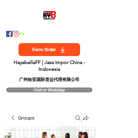
Form Order
HayabellaFF | Jasa Impor China -
Indonesia
​广州哈亚国际货运代理有限公司
Chat on WhatsApp
Groups