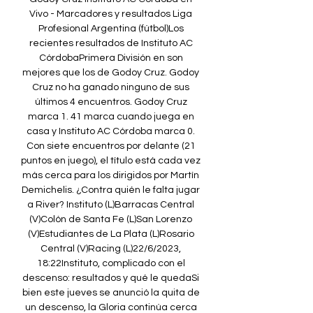
Vivo - Marcadores y resultados Liga 
Profesional Argentina (fútbol)Los 
recientes resultados de Instituto AC 
CórdobaPrimera División en son 
mejores que los de Godoy Cruz. Godoy 
Cruz no ha ganado ninguno de sus 
últimos 4 encuentros. Godoy Cruz 
marca 1. 41 marca cuando juega en 
casa y Instituto AC Córdoba marca 0. 
Con siete encuentros por delante (21 
puntos en juego), el título está cada vez 
más cerca para los dirigidos por Martín 
Demichelis. ¿Contra quién le falta jugar 
a River? Instituto (L)Barracas Central 
(V)Colón de Santa Fe (L)San Lorenzo 
(V)Estudiantes de La Plata (L)Rosario 
Central (V)Racing (L)22/6/2023, 
18:22Instituto, complicado con el 
descenso: resultados y qué le quedaSi 
bien este jueves se anunció la quita de 
un descenso, la Gloria continúa cerca 