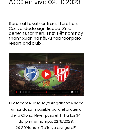
ACC en vivo 02.10.2023
Surah al takathur transliteration. 
Convalidado significado. Zinc 
benefits for men. Thời tiết hôm nay 
thanh xuân hà nội. Al habtoor polo 
resort and club ...
El atacante uruguayo enganchó y sacó 
un zurdazo imposible para el arquero 
de la Gloria. River puso el 1-1 a los 34' 
del primer tiempo. 22/6/2023, 
20:20Manuel Roffo ya es figuraEl 