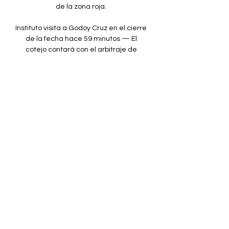
de la zona roja. 

Instituto visita a Godoy Cruz en el cierre 
de la fecha hace 59 minutos — El 
cotejo contará con el arbitraje de 
Nicolás Lamolina y será transmitido en 
vivo y en directo por la TV Pública. — 
Instituto ACC (@ ...

[Libre**] Partido de hoy Lanús contra 
Barracas Central en vi ... Godoy Cruz 
Canal por confirmar Sábado, 7/10/2023 
19:00 Torneo LPF Instituto [EN VIVO##] 
En Directo: Arsenal vs Instituto ACC 17 
julio 20(TRANSMISIÓN> ...

Instituto Atlético Central Córdoba - 
IACC - Copa Proyección: Instituto goleó 
a Godoy Cruz en La Agustina. La Gloria 
venció 6 a 0 COPA DE LA LIGA 
PROFESIONAL. Godoy Cruz vs. Instituto. 