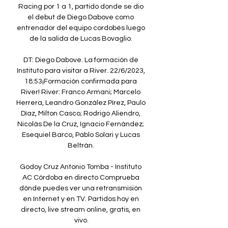
Racing por 1 a 1, partido donde se dio 
el debut de Diego Dabove como 
entrenador del equipo cordobés luego 
de la salida de Lucas Bovaglio. 

DT: Diego Dabove. La formación de 
Instituto para visitar a River. 22/6/2023, 
18:53¡Formación confirmada para 
River! River: Franco Armani; Marcelo 
Herrera, Leandro González Pírez, Paulo 
Díaz, Milton Casco; Rodrigo Aliendro, 
Nicolás De la Cruz, Ignacio Fernández; 
Esequiel Barco, Pablo Solari y Lucas 
Beltrán. 

Godoy Cruz Antonio Tomba - Instituto 
AC Córdoba en directo Comprueba 
dónde puedes ver una retransmisión 
en Internet y en TV. Partidos hoy en 
directo, live stream online, gratis, en 
vivo.
