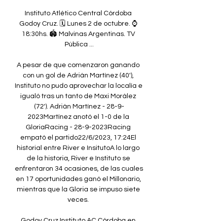
Instituto Atlético Central Córdoba 
Godoy Cruz. 🗓️ Lunes 2 de octubre. ⌚️ 
18:30hs. 🏟️ Malvinas Argentinas. TV 
Pública ...

A pesar de que comenzaron ganando 
con un gol de Adrián Martínez (40'), 
Instituto no pudo aprovechar la localía e 
igualó tras un tanto de Maxi Morález 
(72'). Adrián Martínez - 28-9-
2023Martínez anotó el 1-0 de la 
GloriaRacing - 28-9-2023Racing 
empató el partido22/6/2023, 17:24El 
historial entre River e InsitutoA lo largo 
de la historia, River e Instituto se 
enfrentaron 34 ocasiones, de las cuales 
en 17 oportunidades ganó el Millonario, 
mientras que la Gloria se impuso siete 
veces. 

Godoy Cruz Instituto AC Córdoba en 