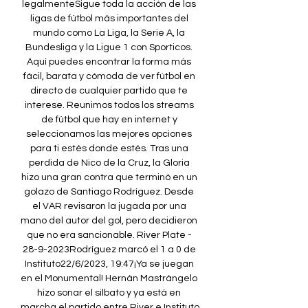
legalmenteSigue toda la acción de las 
ligas de fútbol más importantes del 
mundo como La Liga, la Serie A, la 
Bundesliga y la Ligue 1 con Sporticos. 
Aquí puedes encontrar la forma más 
fácil, barata y cómoda de ver fútbol en 
directo de cualquier partido que te 
interese. Reunimos todos los streams 
de fútbol que hay en internet y 
seleccionamos las mejores opciones 
para ti estés donde estés. Tras una 
perdida de Nico de la Cruz, la Gloria 
hizo una gran contra que terminó en un 
golazo de Santiago Rodríguez. Desde 
el VAR revisaron la jugada por una 
mano del autor del gol, pero decidieron 
que no era sancionable. River Plate - 
28-9-2023Rodríguez marcó el 1 a 0 de 
Instituto22/6/2023, 19:47¡Ya se juegan 
en el Monumental! Hernán Mastrángelo 
hizo sonar el silbato y ya está en 
marcha el partido entre River e Instituto 