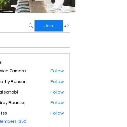
Join
s
sica Zamora
Follow
othy Benson
Follow
al sahabi
Follow
rey Boarskij
Follow
1ss
Follow
Members (350)