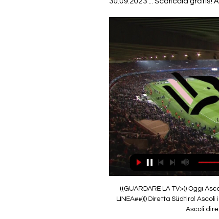
30.09.2023 ... Scaricala gratis! 
((GUARDARE LA TV>)) Oggi Ascoli Palermo diretta gratis 16 se 16 set 2023 — (((IN LINEA##))) Diretta Südtirol Ascoli in streaming 2 sett [[[flusso!!]^]] Streaming: Südtirol-Ascoli diretta gratis 2 | Group. Sudtirol ...

[IN LINEA>>] Oggi Ascoli — Palermo in tv gratis 16/09/2023 16 set 2023 — Con il Pass Sport di NOW potrai guardare in diretta streaming tutte le partite della Serie BKT 2023/24 in streaming su NOW. Ascoli-Palermo, ...

Serie B, Sudtirol-Palermo: dove vederla in diretta tv e streaming - dove-vederla⚽ Sudtirol-Palermo 📺 ONEFOOTBALL 👇🏻 📺 Sky, Dazn, Helbiz Live 🕑 14:00 📅 sabato 25 febbraio 🏆 Serie B Il campionato di Serie B 2022/2023 è entrato nel vivo e i tifosi del Sudtirol e del Palermo non vedono l’ora di assistere al match che le due squadre disputeranno sabato 25 febbraio, valido per la 26° giornata. Il match si giocherà alle ore 14:00 presso lo stadio del Sudtirol e verrà trasmesso in diretta da diversi canali. 

I precedenti non sorridono al Palermo: a Cagliari solo due successi nella storia dei rosanero. All’andata la squadra di Corini ebbe la meglio per 2-1, determinando l’esonero dell’ex Liverani. Ranieri è un ex dei rosanero. Partita molto sentita e fondamentale per le due squadre: per questo alla Unipol Domus si prevede il sold out. Cagliari-Palermo: probabili formazioni CAGLIARI (4-3-1-2): Radunovic; Zappa, Dossena, Obert, Azzi; Nandez, Makoumbou, Deiola; Mancosu; Lapadula, Prelec. All. Ranieri. 

Anche coloro che decidono di collegarsi a questi siti non possono dormire sonni tranquilli, i rischi sono comunque troppo elevati in quanto la procedura di trasmettere in questo modo di fatto non è legale. Quanto si paga per poter utilizzare Rojadirecta-tv. it? Il sito è completamente gratuito, non ci sono costi nascosti, pacchetti per diventare premium e finalmente la navigazione nelle varie pagine è fluida e priva di pubblicità. Spesso attendiamo con ansia l’inizio di una partita tanto attesa, quante volte vi siete ritrovati a mettervi comodi sul divano pensando di vedere su uno dei tanti siti di streaming gratuito un evento e di dover letteralmente stressarvi a chiudere molteplici banner, pubblicità che possono causare virus o malware nel vostro telefono o dispositivo. 

Per coloro che preferiscono seguire la partita in streaming, OneFootball è una delle migliori opzioni disponibili. L’applicazione mobile gratuita, disponibile per iOS e Android, permette di seguire la partita in diretta ovunque ci si trovi, attraverso smartphone o tablet. Per quanto riguarda le altre piattaforme, ci sono diverse possibilità per seguire il match in diretta. 

Serie B, le partite 2023-2024 in tv e streaming su Now 16.15 - Palermo vs Sudtirol. 16.15 - Sampdoria vs Catanzaro. 18.30 - Cremonese Dove vedere le partite di Serie B in diretta streaming? Con il Pass Sport di ...

Serie B, Cagliari - Palermo: dove vedere la partita in diretta 12 mag 2023 — Serie B, Cagliari - Palermo: dove vedere la partita in diretta tv e streaming PROVA L'APP DEI TIFOSI....E' GRATIS · Scarica. © Riproduzione ...

Calcio: Palermo Risultati in diretta, Calendario, Risultati Südtirol, Bisoli: “Palermo grande squadra, ma anche noi abbiamo…” 30.09.2023 Scaricala gratis! App Store. Versione Lite · Gioca Responsabile. 18+.

Sky, DAZN o NOW? Canale tv, diretta streaming, formazioni 5 giorni fa — Prossime partite. Serie B. 1 ott 2023. PAL Palermo 07:15 SUD Südtirol Venezia-Palermo è disponibile in diretta streaming via DAZN, usando ...

(((Flusso))) TV Palermo Südtirol in diretta gratis 1 ottobre 6 ore fa — (Flusso))) TV Palermo Südtirol in diretta gratis 1 ottobre 2023 3 ore fa — 45 andrà 00 – Cosenza-Sudtirol – Serie B, 5° turno – Diretta tv ...

Calcio: Südtirol Risultati in diretta, Calendario, Risultati Südtirol, Bisoli: “Palermo grande squadra, ma anche noi abbiamo…” 30.09.2023 Scaricala gratis! App Store. Versione Lite · Gioca ...

[gu