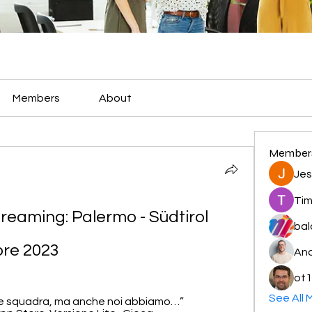
Members
About
Member
Jes
Tim
Streaming: Palermo - Südtirol 
bal
bre 2023
And
ot1
See All 
nde squadra, ma anche noi abbiamo…” 