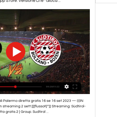
App Store. Versione Lite · Gioca ...
arda online!!] Streaming Palermo Südtirol in diretta grat 12 ore fa — [guarda online!!] Streaming Palermo Südtirol in diretta gratis 1 ottobre 2023 15 ore fa — 15 – diretta TV Sky Sport 254 e streaming DAZN ...

Sappiamo di avere un solo risultato a disposizione per andare avanti, non solo nei 90 minuti ma anche attraverso eventuali tempi supplementari", ha detto Pippo Inzaghi alla vigilia del match. Sudtirol-Reggina: probabili formazioni SUDTIROL (4-4-2): Poluzzi; Curto, Zaro, Masiello, De Col; Rover, Tait, Belardinelli, Casiraghi; Mazzocchi, Odogwu. A disposizione: Minelli, Berra, Vinetot, Pompetti, Eklu, Fiordilino, Giorgini, Siega, Lunetta, Carretta, Larrivey, Cissè. 

Attualmente in Italia c’è una vasta scelta: Now Tv in collaborazione con Sky consente di scegliere se fare un abbonamento giornaliero, settimanale o mensile. Sky go permette di vedere gli eventi sportivi anche da telefonino, tablet o PC, Rayplay completamente gratuito da la possibilità di vedere le partite della Nazionale Italiana e anche le partite di Coppa Italia. Come funziona lo streaming e altre funzionalità su rojadirecta-tv. it? Lo streaming di eventi sportivi in modo gratuito è un modo di godersi le partite senza pagare ma al tempo stesso c’è da considerare che le emittenti televisive che sborsano valanghe di soldi per assicurarsi determinate competizioni potrebbero prenderla davvero male e sguinzagliare i propri legali per impedire a queste piattaforme di trasmettere questi avvenimenti di sport. 

Quali siti consiglia rojadirecta-tv. it per vedere le partite in streaming? In rojadirecta-tv. it il palinsesto è molto vasto, non ci sono soltanto gli aggiornamenti in tempo reale degli eventi dal vivo ma anche statistiche dettagliate suddivise in varie sezioni, sorprende la facilità di navigazione e l’accuratezza delle informazioni fornite. Si può consultare il calendario delle partite in programma nei prossimi giorni, anche tutte le informazioni e le statistiche pre-partita. 

PALERMO-Südtirol Streaming Gratis Live Oggi. Dove vedere? (2023)Domande frequenti Qual’è lo scopo di rojadirecta-tv. it? rojadirecta-tv. it è una piattaforma che permette agli appassionati di eventi calcistici di restare aggiornati sulle partite con il suo servizio di streaming sportivo. Si possono seguire le partite in diretta TV con gli amici e tifosi delle squadre rivali, conoscere i risultati in tempo reale, sapere senza ritardi se la tua squadra del cuore ha segnato un goal. Inoltre c’è la possibilità di destreggiarsi nel menu principale per restare aggiornati su quali sono gli eventi delle partite in tv oggi, stasera o nei prossimi giorni. 

FC Südtirol - Alto AdigePrimavera 2 stoppata in casa dal VeneziaNella terza giornata di campionato la compagine di mister Federico Valente subisce la prima sconfitta: gli arancioneroverdi lagunari si impongono per 4-0Palermo - FCS: i convocatiI giocatori a disposizione di mister Bisoli per l'ottava giornata di serie B 2023/24Mister Bisoli: “Abbiamo cercato di recuperare”Lo ha dichiarato il tecnico biancorosso nel corso dell’incontro con gli operatori dell’informazione in vista della trasferta a PalermoDomenica sul campo del blasonato PalermoCon dieci punti in sei partite giocate, i biancorossi di mister Bisoli si apprestano ad affrontare i rosanero siciliani che hanno colto 13 punti. Calcio d’inizio domenica pomeriggio alle ore 16. 

[DIRETTA] Palermo-Sudtirol in Diretta Streaming Gratis 16 minuti fa — Seguire Diretta Palermo Sudtirol streaming gratis, Palermo-Sudtirol in diretta live. Partita Palermo Sudtirol Live gratis.

Diretta Palermo-Südtirol: dove vederla in tv e live streaming 18 set 2023 — 8a giornata di Serie BKT: il Palermo ospita il Südtirol. Ultime notizie e link streaming.

Serie B, Cagliari - Palermo: dove vedere la partita in diretta tv e streamingIsole contro. Sardegna e Sicilia sognano la serie A. Ma per arrivarci, dovranno passare dalle forche caudine dei play-off. Il derby Cagliari-Palermo domani sarà decisivo: i sardi sono già certi di giocare la post season, ma inseguono un prezioso quarto posto; i siciliani sono all'ultima chiamata per entrare nelle prime otto e provare a fare l'impresa. 

Palermo v Sudtirol Pronostici, Risultati in Diretta e Live ... diretta ✔️ Statistiche ✌ Diretta Streaming. Betway Bonus. Betway. 100% matched Free Bet up to $/€30. Registra. -154. +250. +400.

Query di ricerca popolari palermo genoa streaming gratis rojadirectaonline calcio gratis napoli palermo genoa streaming dove vedere bari palermo gratis come vedere palermo-paganese gratis taranto-palermo streaming gratis palermo pisa streaming gratis palermo genoa dove vederla partita palermo streaming gratis padova palermo streaming gratis entella palermo streaming gratis dove vedere bari~ palermo gratis palermo genoa diretta streaming palermo triestina gratis palermo triestina live streaming palermo-bari serie c dove vederla palermo padova streaming gratis potenza palermo streaming gratis rojadirectaonline calcio gratis senza registrazione www rojadirectaonline calcio gratis senza registrazione palermo calcio live streaming palermo calcio streaming gratis palermo triestina streaming gratis diretta triestina palermo streaming gratis palermo triestina now tv calciostreaming. 

Ranieri e Corini si giocano una fetta di futuro. Il Cagliari ritrova Dossena e Rog dopo il turno di stop. Il croato verso la panchina in favore di Deiola. Squalificato Altare in difesa, il talento di Nandez però ci sarà: l'uruguaiano è di nuovo disponibile dopo la botta al ginocchio. In attacco Prelec favorito su Luvumbo. Il Palermo senza lo squalificato Brunori, assenza pesantissima, mentre in difesa Nedelcearu è recuperato così come Saric. Coppia d'attacco Tutino-Soleri, con Vido che preme per avere una maglia da titolare in attacco e inserirsi fra uno dei due. Segre e Verre ai lati di Gomes a centrocampo, Buttaro e Sala esterni. 

Market Research Group | HayabellaFF | Jasa I 6 ore fa — [TRASMISSIONE IN DIRETTA>>]] Streaming Palermo-Südtirol in diretta tv 1 ottobre 2023 [STREAMING>>]][[] Oggi Palermo FeralpiSalò diretta tv 2 ...

PALER