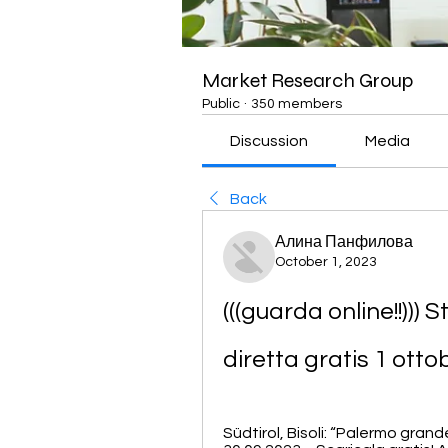
Market Research Group
Public
·
350 members
Discussion
Media
Back
Алина Панфилова
October 1, 2023
(((guarda online!!))) 
diretta gratis 1 otto
Südtirol, Bisoli: “Palermo gra