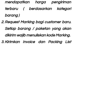
mendapatkan harga pengiriman
terbaru ( berdasarkan kategori
barang )
Request Marking bagi customer baru.
Setiap barang / paketan yang akan
dikirim wajib menuliskan kode Marking.
Kirimkan Invoice dan Packing List
kepada kami sebelum mengirimkan
barang.
Kirimkan barang / paketan ke alamat
gudang yang kami berikan.
Harap mengkonfirmasi ulang setiap
sebelum mengirimkan paket.
Setelah barang tiba di Jakarta,
barang akan dikirim ke alamat /
ekspedisi tujuan setelah melakukan