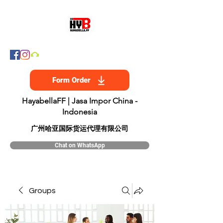
Form Order
HayabellaFF | Jasa Impor China -
Indonesia
​广州哈亚国际货运代理有限公司
Chat on WhatsApp
Groups