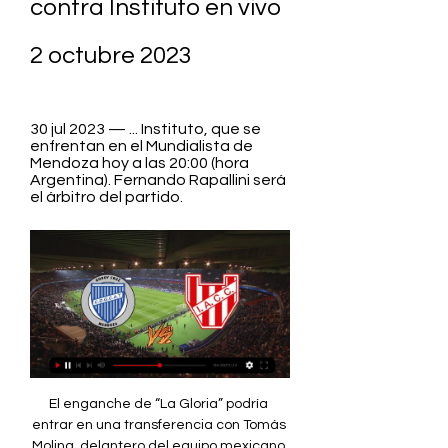
contra Instituto en vivo 
2 octubre 2023
30 jul 2023 — ... Instituto, que se 
enfrentan en el Mundialista de 
Mendoza hoy a las 20:00 (hora 
Argentina). Fernando Rapallini será 
el árbitro del partido.
El enganche de “La Gloria” podría entrar en una transferencia con Tomás Molina, delantero del equipo mexicano que interesa en Alta Córdoba. "Estoy muy contento de estar acá. Tengo muchas expectativas y quiero aportar lo máximo para el equipo", fueron las primeras declaraciones de Rodríguez al incorporarse a "La Gloria". El mediocampista, de último paso por Unión, llega en condición de libre. El periodista de Cadena 3, Juan Pablo Estela, analizó el rendimiento de los futbolistas de Instituto y Godoy Cruz. “El Tomba” se impuso 4-2 en Mendoza con tantos de Galdames, Arce, Parnisari (en contra) y López Muñoz. 

Instituto - Deportes - Cadena 3 ArgentinaEl entrenador de Instituto habló en rueda de prensa, donde se encontraba Cadena 3, tras la práctica de este miércoles, de cara al partido con Godoy Cruz por la fecha 7 del torneo. El periodista de Cadena 3, Jorge Parodi, analizó el rendimiento de los futbolistas de Independiente e Instituto en Avellaneda. Mirá. Jorge Parodi Jugaron en el estadio Libertadores de América. 

Godoy Cruz venció a Instituto y un sanluiseño anotó en los 30 jul 2023 — El "Tomba" ganó 4 a 2. Parnisari hizo un gol de cabeza para la "Gloria" y otro en contra.

Luca Klimowicz y Kevin Martínez anotaron los goles del encuentro. Fue 1-0 en Alta Córdoba, con un golazo del juvenil Gerónimo Rivera. Facundo Cambeses, arquero del "Taladro", fue clave. "La Gloria" fue más en varios pasajes del partido, pero no pudo plasmarlo en el resultado. El periodista de Cadena 3, Juan Pablo Estela, analizó el rendimiento de los futbolistas de ambos equipos. El delantero se convertirá en refuerzo del “Decano” de cara a la Copa de la Liga. El delantero ecuatoriano, que llegó a la “Gloria” desde Newell’s para la Copa de la Liga, habló en rueda de prensa tras el entrenamiento sobre su transferencia al equipo cordobés y su forma de jugar. 

El club llegó a un acuerdo para que el castigo por el ingreso de bengalas al Kempes ante Talleres no sea de mayor gravedad. Además, deberá pagar una multa de $1. 500. 000. Habrían ocurrido en el partido con Talleres del pasado sábado. Marcelo Frossasco, del Cosedepro, dijo a Cadena 3 que no hay denuncias, pero marcó que dieron intervención a la Justicia. Las estadísticas del empate sin goles entre Talleres e Instituto en el Kempes reflejaron la tenencia del conjunto local y la estrategia del albirrojo de bajarle el ritmo al juego. Gustavo Gutiérrez El director técnico de Instituto habló en conferencia de prensa tras el empate ante Talleres en el Kempes por Copa de la Liga. Ante más de 50 mil hinchas de ambas parcialidades, “La T” y “La Gloria” igualaron sin goles en Córdoba. Con este resultado, “El Matador” quedó con 7 puntos y el albirrojo con 5. 

En tanto, Parnisari había puesto en ventaja a “La Gloria” y Martínez descontó en el complemento. El referente de Instituto compartió con Cadena 3 su alegría por el encuentro en el que el equipo se terminó imponiendo ante Lanus, con un gol agónico de Adrián Martínez. El director técnico de Instituto habló en conferencia de prensa tras el triunfo de “La Gloria” ante Lanús en el “Monumental” de Alta Córdoba. 

Godoy Cruz - Instituto Córdoba en vivo, resultados H2H Godoy Cruz se va a enfrentar a Instituto Córdoba el 2 oct 2023 a las 21:30 UTC . El partido es parte del/de la Copa de la Liga. Actualmente, Godoy Cruz está en ...

El entrenador "albirrojo" respondió a Cadena 3 y puso en la balanza el punto obtenido en Tucumán: "Tuvimos tres situaciones muy claras". El "10" rescató lo ocurrido en el cotejo en Tucumán, donde "La Gloria" y "El Decano" igualaron sin tantos: "Sabíamos que iba a ser un partido en el que el equipo que hiciera el gol iba a ganar". Juan Pablo Estela El periodista de Cadena 3 Juan Pablo Estela analizó los rendimientos de "La Gloria" en su visita al "Decano". Juan Pablo Estela Fue 0-0 en el Monumental José Fierro. 

Godoy Cruz - Instituto ACCórdoba » Pronósticos Godoy Cruz - Instituto ACCórdoba | 01/10/2023 | Copa Diego Armando Maradona | Argentina | Fútbol | ⭐ Cuotas y Apuestas ⚡ Resultados en vivo ✔️ Streaming.

Racing vs. Independiente por la Copa de la Liga hace 21 horas — Además, se alejó de la zona baja. Racing vs. Independiente, hoy EN VIVO por la Copa de la Liga VIDEO | El resumen de Godoy Cruz vs. Racing.

El periodista de Cadena 3 Jorge Parodi analizó el rendimiento de los jugadores de ambos equipos. "Maravilla" Martínez, la gran figura. Jorge Parodi Matías Barzola Fue 3-1, con un doblete de "Maravilla" Martínez y el tanto restante de Nicolás Barrientos. "Wanchope" Ábila había puesto en ventaja al "Sabalero". "La Gloria" llegó a 8 puntos y está quinto en la Zona A. El fotógrafo de Cadena 3, Daniel Cáceres, retrató a los hinchas de Instituto en la previa del duelo ante Colón. Fíjate si estás. 

(En vivo!!!) Partido de hoy Godoy Cruz vs Belgrano en vivo 1 Boca Juniors Jueves 20 de julio, 19:00 1-2 Racing vs. San Martín (Tucumán) Miércoles 19 de julio, 21:00 Huracán vs. Instituto Miércoles 9 de agosto, 17:30 ...

Entrá y votá. El titular del COSEDEPRO dio cifras oficiales de la venta de entradas de la "Gloria" para el sábado y también destacó que en Alta Córdoba esperan que el expendio crezca sobre el final. El defensor central de Instituto habló con Cadena 3 de cara al clásico del próximo sábado ante Talleres en el Kempes. El ex enganche y actual entrenador de las inferiores de la “Gloria” habló con Cadena 3 sobre la actualidad del club, el partido ante Talleres del próximo sábado y su carrera como futbolista. 

[LIBRE#] En vivo: Godoy Cruz vs Instituto 30.07.2023 31 jul 2023 — vivo@) Hoy Godoy Cruz vs Instituto en vivo 30/07/2023 Ar Según los jugadores del Tomba, Darío Herrera les faltó el respeto en el partido ante B.

Boca vs Godoy (0-4): goles, video y resumen del partido por Liga Profesional Argentina 2023 | FUTBOL-INTERNACIONAL | DEPORBoca vs. Godoy Cruz se enfrentaron este jueves, en el marco de la jornada 21 de la Liga Profesional Argentina 2023. El choque se disputó en el Estadio Malvinas Argentinas y arrancó desde las 7:45 de la noche (hora peruana), en transmisión de los canales ESPN, Star Plus y Fútbol Libre para los países de América Latina y Europa. 

[[[Partido-]]<<] En Vivo Talleres-Belgrano vea el minuto a m hace 13 horas — Instituto jugará este encuentro interzonal ante Godoy Cruz el lunes 2 a las 18. vivo Godoy Cruz vs Belgrano minuto a En .. Belgrano y Talleres ...

El periodista de Cadena 3, Juan Pablo Estela, calificó el rendimiento de cada uno de los jugadores de "La Gloria" y el equipo del "Viaducto". Mauricio Coccolo Fue 1-0, con gol de Adrián "Maravilla" Martínez. "La Gloria" arrancó el torneo con una sonrisa y superó a un rival directo. Copa de la Liga Profesional El volante de "La Gloria" habló con Cadena 3 en la antesala del debut en el torneo ante Arsenal. "Lo importante es sumar", subrayó. El futbolista de 27 años arribará a "La Gloria" en los próximos días y debutaría ante Arsenal de Sarandí. 

Boca vs. Godoy (0-4): goles, video y resumen por Liga - Depor 10:41Boca Juniors vs. Godoy Cruz se enfrentan EN VIVO y EN DIRECTO vía ESPN y Star Plus, por la jornada 21 de la Liga Argentina.Depor · ESPN Fans · 22 jun 2023

El delantero de River fue transferido a Italia. En Alta Córdoba esperan atentos su parte del dinero. El volante de la “Gloria” que suena para reforzar en diciembre al equipo de México habló con Cadena 3 tras la derrota ante Huracán. La "Gloria" perdió ante el "Globo" por 2 a 0 con goles de Mazzanti y Gauto El equipo de Tiempo de Juego analizó el rendimiento de los jugadores de Instituto y Huracán en el triunfo del "Globo" por 2-0. 

"La Gloria", que jugó su segundo partido consecutivo de visitante y casi lo gana al final, venía de vencer a Arsenal. En la próxima fecha, recibirá el domingo a Banfield. Se trata de un delantero que representó a Ecuador en el grupo A de la cita ecuménica del año pasado. Tiene 26 años, es extremo por izquierda y llega desde Huracán a préstamo por 18 meses. Con las nuevas incorporaciones, el técnico de Instituto prepara el equipo para su segundo compromiso, ante Atlético Tucumán. Habló con Cadena 3 de cómo vive el presente de "La Gloria". El mediocampista de "La Gloria" habló con Cadena 3 sobre el presente albirrojo y el torneo de la Copa de la Liga. 

Instituto y un exigente desafío ante Godoy Cruz en Mendoza Se enfrentan este lunes desde las 18.30 en el Malvinas Argentinas. Dabove hará al menos un cambio. Televisará la TV Pública.

El periodista de Cadena 3, Gustavo Gutiérrez analizó el rendimiento de los jugadores de ambos equipos en el clásico cordobés. "Maravilla", la gran figura. El árbitro Yael Falcón Pérez había sancionado una barrida de Alarcón sobre Benavidez en el área albirroja, pero a través de la tecnología se determinó que no fue infracción. Se miden este sábado, desde las 21, en el Kempes. Es un duelo con historia en el fútbol cordobés, pero para muchos el único clásico de "La Docta" es el Talleres-Belgrano. En Viva la Radio lo debatieron. 

Instituto AC Cordoba Reserves CD Godoy Cruz ... vs CD Godoy Cruz y el resultado Instituto AC Cordoba Reserves CD Godoy Cruz en vivo. Estadísticas y marcador del partido Instituto AC Cordoba Reserves CD ...

El arquero Guido Herrera, de la "T", y Fernando Alarcón, de "La Gloria", se refirieron en conferencia de prensa, en donde estuvo Cadena 3, al partido de la fecha. El portero de "La Gloria" habló con Cadena 3 sobre el duelo ante Banfield y el partido que se viene ante Talleres. Instituto regresó a los entrenamientos luego de la derrota ante Banfield. En diálogo con Cadena 3, se refirió a la "semana larga" de "La Gloria". Entradas visitantes para Instituto, activación de chip para los "Socios T": toda la info para disfrutar un nuevo clásico en cancha. El arquero del "Taladro" quedó "grogui" tras caer mal contra Instituto. "Le pegué un par de cachetadas y me dijo 'mi mamá no me deja''', contó el árbitro. Quisieron sacarlo, suplicó quedarse y terminó siendo clave para ganar. Los clubes llegaron a