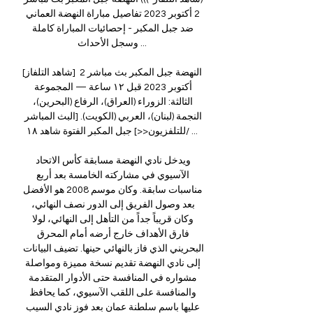
2 أكتوبر 2023 تفاصيل مباراة النهضة العماني 
ضد جبل المكبر - إحصائيات المباراة كاملة 
وسجل الأحداث ...

[شاهد التلفاز] النهضة جبل المكبر بث مباشر 2 
أكتوبر 2023 قبل ١٢ ساعة — المجموعة 
الثالثة: الزوراء (العراق)، الرفاع (البحرين)، 
النجمة (لبنان)، العربي (الكويت). [البث المباشر 
ويدخل نادي النهضة مسابقة كأس الاتحاد 
الآسيوي في مشاركته الخامسة بعد أربع 
مناسبات سابقة. وكان موسم 2008 هو الأفضل 
بعد وصول الفريق إلى الدور نصف النهائي، 
وكان قريباً جداً من التأهل إلى النهائي، لولا 
فارق الأهداف خارج أرضه أمام المحرق 
البحريني الذي فاز بالنهائي حينها. تضيف البيانات 
إلى نادي النهضة تقديم نسخة مميزة ومواصلة 
مشواره في المنافسة حتى الأدوار المتقدمة 
والمنافسة على اللقب الآسيوي، كما يحافظ 
عليها باسم سلطنة عمان بعد فوز نادي السيب 