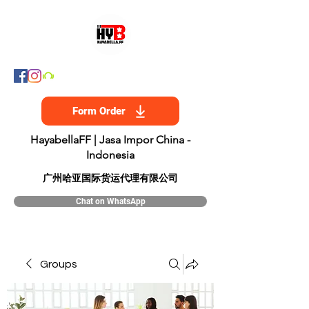
Form Order
HayabellaFF | Jasa Impor China -
Indonesia
​广州哈亚国际货运代理有限公司
Chat on WhatsApp
Groups