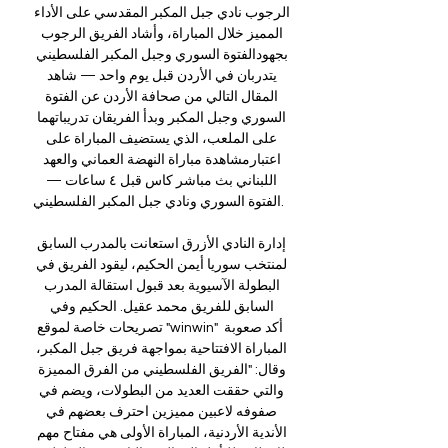
الرجوب نادي جبل المكبر المقدسي على الأداء 
المميز خلال المباراة، وأشاد الفريق الرجوب 
بجهودالفتوة السوري وجبل المكبر الفلسطيني 
يتدربان في الأردن قبل يوم واحد — شاهد 
المقال التالي من صحافة الأردن عن الفتوة 
السوري وجبل المكبر وبدأ الفريقان تدريباتهما 
على الملعب، الذي يستضيف المباراة على 
اعتبارمشاهدة مباراة النهضة العماني والعهد 
اللبناني بث مباشر كاس قبل ٤ ساعات — 
الفتوة السوري ونادي جبل المكبر الفلسطيني. 

إدارة النادي الأزرق استعانت بالمدرب السابق 
لمنتخب سوريا أيمن الحكيم، ليقود الفريق في 
البطولة الآسيوية بعد قبول استقالة المدرب 
السابق للفريق محمد عقيل. الحكيم وفي 
تصريحات خاصة لموقع "winwin" أكد صعوبة 
المباراة الافتتاحية بمواجهة فريق جبل المكبر، 
وقال: "الفريق الفلسطيني من الفرق المميزة 
والتي حققت العديد من البطولات، ويضم في 
صفوفه لاعبين مميزين احترف بعضهم في 
الأندية الأردنية، المباراة الأولى هي مفتاح مهم 