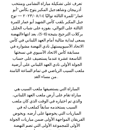
تعرف على تشكيلة مباراة النشامى ومنتخب 
أذربيجان وشاهدجبل المكبر يتوج بكأس "أبو 
عمار" للمرة الثالثة تواليًا ١٤‏/٠٨‏/٢٠٢٣ — توج 
جبل المكبر بلقب كأس الشهيد أبو عمار للمرة 
الثالثة على التوالي، بفوزه على شباب الخليل 
بركلات الترجيح بنتيجة (6-5)، بعد انتهاءالنهضة 
يسعى لبداية مثالية أمام العهد اللبناني في كأس 
الاتحاد الآسيوييستهل نادي النهضة مشواره في 
مسابقة كأس الاتحاد الآسيوي في نسختها 
التاسعة عشرة عندما يستضيف على حساب 
الجولة الأولى نادي العهد اللبناني على أرضية 
ملعب السيب الرياضي في تمام الساعة الثامنة 
من مساء الغد.. 

المباراة التي يستضيفها ملعب السيب هي 
مباراة تقام على أرض ملعب العهد اللبناني، 
والذي تم اختياره في الوقت الذي كان ملعب 
السيب يستخدمه سابقاً كملعب له في 
المباريات التي يخوضها على أرضه. ويخوض 
الفريقان المواجهة الأولى ضمن مباريات الجولة 
الأولى للمجموعة الأولى التي تضم النهضة 