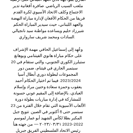
ملعب السيب الرياضي. صافرة أفغانية تدير 
الاجتماع وكلف الاتحاد الآسيوي لكرة القدم 
فريقا من الحكام الأفغان لإدارة مباراة النهضة 
والعهد اللبناني، حيث سيدير ​​المباراة الحكم 
شيرزاد حليم ويساعده مواطنة سيد نانجيالي 
السادات ومحمد شريف سارواري. 

وعُهِد إلى إسماعيل الحافي مهمة الإشراف 
على حكام مباراة هانوي الفيتنامي وبوهانغ 
ستيلرز الكوري الجنوبي، والتي ستقام في 20 
سبتمبر الجاري في فيتنام، ضمن دور 
المجموعات لبطولة دوري أبطال آسيا 
2023/2024. فيما تم اختيار الحكام أحمد 
يعقوب وحمزة سعادة وحنين مراد وإسلام 
العبادي، بالإضافة إلى المقيم عوني حسونة 
للمشاركة في إدارة مباريات بطولة دورة 
الألعاب الآسيوية التي تقام خلال الفترة من 23 
سبتمبر حتى 8 أكتوبر في الصين. تتويج جبل 
المكبر بطلا لكأس الشهيد أبو عمار لموسم 
2022-2023 ٣١‏/٠٣‏/٢٠٢٣ — من جهته هنأ 
رئيس الاتحاد الفلسطيني الفريق جبريل 