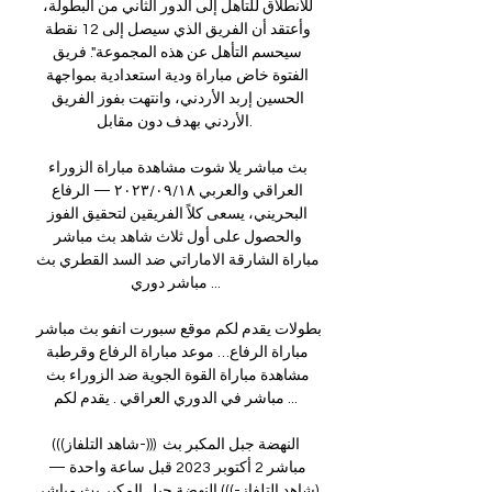
للانطلاق للتأهل إلى الدور الثاني من البطولة، 
وأعتقد أن الفريق الذي سيصل إلى 12 نقطة 
سيحسم التأهل عن هذه المجموعة". فريق 
الفتوة خاض مباراة ودية استعدادية بمواجهة 
الحسين إربد الأردني، وانتهت بفوز الفريق 
الأردني بهدف دون مقابل. 

بث مباشر يلا شوت مشاهدة مباراة الزوراء 
العراقي والعربي ١٨‏/٠٩‏/٢٠٢٣ — الرفاع 
البحريني، يسعى كلاً الفريقين لتحقيق الفوز 
والحصول على أول ثلاث شاهد بث مباشر 
مباراة الشارقة الاماراتي ضد السد القطري بث 
مباشر دوري ...

بطولات يقدم لكم موقع سبورت انفو بث مباشر 
مباراة الرفاع… موعد مباراة الرفاع وقرطبة 
مشاهدة مباراة القوة الجوية ضد الزوراء بث 
مباشر في الدوري العراقي . يقدم لكم ...

(((شاهد التلفاز-))) النهضة جبل المكبر بث 
مباشر 2 أكتوبر 2023 قبل ساعة واحدة — 
(شاهد التلفاز-))) النهضة جبل المكبر بث مباشر 