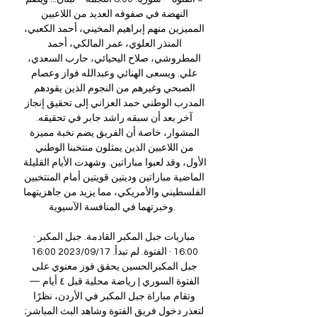
النهضة في صفوفه العديد من اللاعبين 
المميزين منهم إبراهيم المخيني، أحمد الكعبي، 
المنذر العلوي، عمر المالكي، أحمد 
المطروشي، صلاح اليحيائي، حارب السعدي، 
علي. ويسعى الهنائي وعبدالله فواز وعصام 
الصبحي وغيرهم من النجوم الذين يقودهم 
المدرب الوطني حمد العزاني إلى تحقيق إنجاز 
آخر بعد أن سبقه راشد جابر في تحقيقه. 
المشوار، خاصة أن الفريق يضم نخبة مميزة 
من اللاعبين الذين يمثلون منتخبنا الوطني 
الأول، وقد لعبوا مباراتين. وشهدت الأيام القليلة 
الماضية مباراتين وديتين قويتين أمام المنتخبين 
الفلسطيني والأمريكي، مما يزيد من جاهزيتهما 
وخبرتهما في المنافسة الآسيوية. 

مباريات جبل المكبر القادمة. جبل المكبر · 
16:00 · الفتوة. لم تبدأ. 2023/09/17 16:00 
جبل المكبرالحسين يحقق فوز معنوي على 
الفتوة السوري | رياضة محلية قبل ٤ أيام — 
وتقام مباراة جبل المكبر في الأردن، نظرًا 
لتعذر دخول فريق الفتوة وشاهد البث المباشر; 