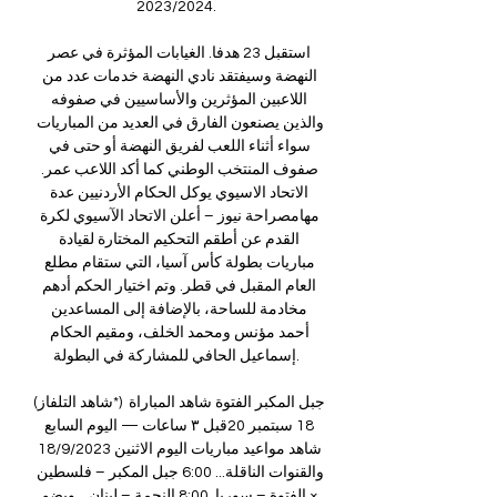
2023/2024. 

استقبل 23 هدفا. الغيابات المؤثرة في عصر 
النهضة وسيفتقد نادي النهضة خدمات عدد من 
اللاعبين المؤثرين والأساسيين في صفوفه 
والذين يصنعون الفارق في العديد من المباريات 
سواء أثناء اللعب لفريق النهضة أو حتى في 
صفوف المنتخب الوطني كما أكد اللاعب عمر. 
الاتحاد الاسيوي يوكل الحكام الأردنيين عدة 
مهامصراحة نيوز – أعلن الاتحاد الآسيوي لكرة 
القدم عن أطقم التحكيم المختارة لقيادة 
مباريات بطولة كأس آسيا، التي ستقام مطلع 
العام المقبل في قطر. وتم اختيار الحكم أدهم 
مخادمة للساحة، بالإضافة إلى المساعدين 
أحمد مؤنس ومحمد الخلف، ومقيم الحكام 
إسماعيل الحافي للمشاركة في البطولة. 

(شاهد التلفاز*) جبل المكبر الفتوة شاهد المباراة 
18 سبتمبر 20قبل ٣ ساعات — اليوم السابع 
شاهد مواعيد مباريات اليوم الاثنين 18/9/2023 
والقنوات الناقلة... 6:00 جبل المكبر – فلسطين 
× الفتوة – سوريا. 8:00 النجمة – لبنان... ويضم 