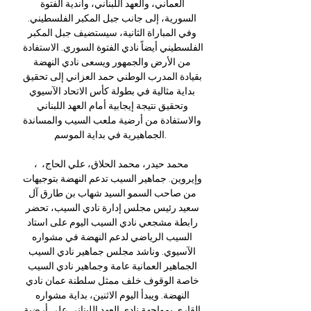
العماني، والعهد اللبناني، وأندية الفتوة 
السورية، إلى جانب جبل المكبر الفلسطيني. 
وفي المباراة الثانية، سيستضيف جبل المكبر 
الفلسطيني أيضاً نادي الفتوة السوري. الاستفادة 
من الأرض والجمهور ويسعى نادي النهضة 
بقيادة المدرب الوطني حمد العزاني إلى تحقيق 
بداية مثالية في بطولة كأس الاتحاد الآسيوي 
وتحقيق نتيجة إيجابية أمام العهد اللبناني 
والاستفادة من أرضية ملعب السيب والمساندة 
الجماهيرية في بداية الموسم. 

، محمد حيدر، محمد الحلاق، علي الحاج، 
وإيروين. جماهير السيب تدعم النهضة بتوجيهات 
من صاحب السمو السيد شهاب بن طارق آل 
سعيد رئيس مجلس إدارة نادي السيب، تحضر 
رابطة مشجعي نادي السيب اليوم على استاد 
السيب الرياضي لدعم النهضة في مشواره 
الآسيوي. وناشد مجلس جماهير نادي السيب 
الجماهير العمانية عامة وجماهير نادي السيب 
خاصة الوقوف خلف ممثل سلطنة عمان نادي 
النهضة. ويبدأ اليوم الاثنين، بداية مشواره 
القاري بمواجهة نادي العهد اللبناني على أرضية 