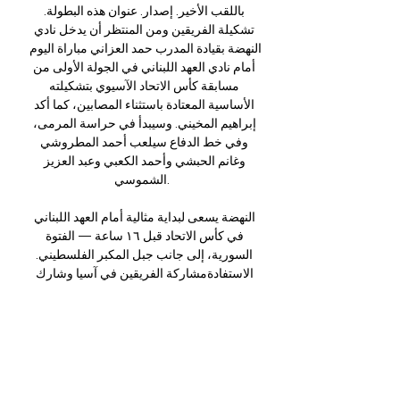
باللقب الأخير. إصدار. عنوان هذه البطولة. 
تشكيلة الفريقين ومن المنتظر أن يدخل نادي 
النهضة بقيادة المدرب حمد العزاني مباراة اليوم 
أمام نادي العهد اللبناني في الجولة الأولى من 
مسابقة كأس الاتحاد الآسيوي بتشكيلته 
الأساسية المعتادة باستثناء المصابين، كما أكد 
إبراهيم المخيني. وسيبدأ في حراسة المرمى، 
وفي خط الدفاع سيلعب أحمد المطروشي 
وغانم الحبشي وأحمد الكعبي وعبد العزيز 
الشموسي. 

النهضة يسعى لبداية مثالية أمام العهد اللبناني 
في كأس الاتحاد قبل ١٦ ساعة — الفتوة 
السورية، إلى جانب جبل المكبر الفلسطيني. 
الاستفادةمشاركة الفريقين في آسيا وشارك 
نادي النهضة العماني في النسخ الأربع للمسابقة 
الآسيوية حيث لعب 22 مباراة رسمية. واستطاع 
الفوز في 6 مباريات والتعادل في 4 مباريات 
خلال مشاركته، فيما خسر 6 مباريات. وتمكن 
المنتخب من تسجيل 24 هدفا خلال مشاركته 
في بطولة آسيا، بينما استقبلت شباكه 34 هدفا. 