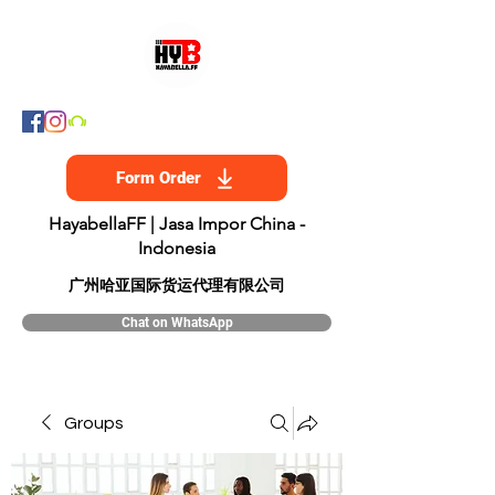
Form Order
HayabellaFF | Jasa Impor China -
Indonesia
​广州哈亚国际货运代理有限公司
Chat on WhatsApp
Groups