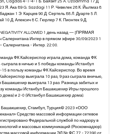
, Cagdas 4-1-4-1 Б. Баязит 25 A. Uzodimma 17 Д. 
3 Я. Ака 89 G. Sazdagi 11 Р. Чивелек 28 К. Йылмаз 8 
баджан 1 Э. Карцев 90 Д. Сертель 88 Л. Дуарте 5 Л. 
й 10 Д. Алексич 8 С. Гюрлер 7 К. Пионтек 9 Д. 

 NEGATIVITY ALLOWED 1 день назад — [ПРЯМАЯ 
 Салернитана Интер в прямом эфире 30/09/2023 1 
 Салернитана - Интер. 22:00.

команда ФК Кайсериспор играла дома, команда ФК 
4 сыграла в ничью и 5 победы команды Истанбул 
-15 в пользу команды ФК Кайсериспор. Во время 
Кайсериспор выиграла 10 раз, 9 раз сыграла вничью, 
л Башакшехир выиграла 13 раз. Разница забитых и 
ьзу команды Истанбул Башакшехир Игры прошлого 
р дома) и 2-0 (Истанбул Башакшехир дома). 

 Башакшехир, Стамбул, Турция© 2023 «ООО 
еканал» Средство массовой информации сетевое 
егистрировано Федеральной службой по надзору в 
нологий и массовых коммуникаций (Роскомнадзор). 
дства массовой информации ЭЛ № ФС 77 - 72390 от 