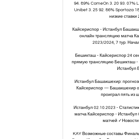
94. 89% ComeOn 3. 20 93. 07% Le
Unibet 3. 25 92. 86% Sportaza 1
низкие ставки 2
Кайсериспор - Истанбул Башакш
онлайн трансляцию матча Ка
2023/2024, 7 тур. Нача
Бешикташ - Кайсериспор 24 се
прямую трансляцию Бешикташ - 
Истанбул Ба
Истанбул Башакшехир: прогнозы
Кайсериспор — Башакшехир от
проиграл пять из ш
Истанбул 02.10.2023 - Статисти
матча Кайсериспор - Истанбул 
матчей ✓Новости и
KAY Возможные составы Финальн