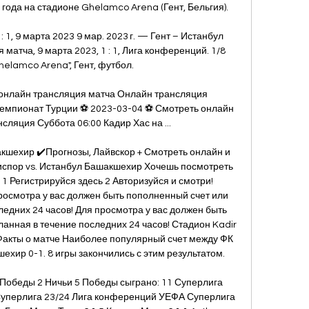
года на стадионе Ghelamco Arena (Гент, Бельгия). 

 1, 9 марта 2023 9 мар. 2023 г. — Гент – Истанбул 
атча, 9 марта 2023, 1 : 1, Лига конференций. 1/8 
elamco Arena", Гент, футбол.

онлайн трансляция матча Онлайн трансляция 
Чемпионат Турции ⚽ 2023-03-04 ⚽ Смотреть онлайн 
ляция Суббота 06:00 Кадир Хас на ...

кшехир ✔️Прогнозы, Лайвскор + Смотреть онлайн и 
спор vs. Истанбул Башакшехир Хочешь посмотреть 
 1 Регистрируйся здесь 2 Авторизуйся и смотри! 
росмотра у вас должен быть пополненный счет или 
ледних 24 часов! Для просмотра у вас должен быть 
ланная в течение последних 24 часов! Стадион Kadir 
Факты о матче Наиболее популярный счет между ФК 
хир 0-1. 8 игры закончились с этим результатом. 

 Победы 2 Ничьи 5 Победы сыграно: 11 Суперлига 
уперлига 23/24 Лига конференций УЕФА Суперлига 