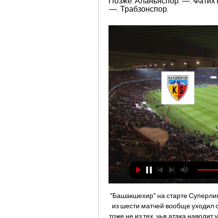
Позже. Аланьяспор. —. Фатих 
—. Трабзонспор.
“Башакшехир” на старте Суперлиги 
из шести матчей вообще уходил с
тоже не из тех, чья атака наводит