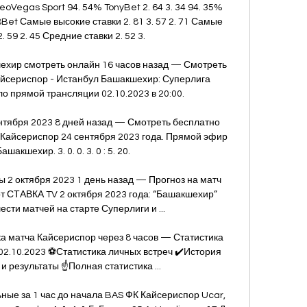
oVegas Sport 94. 54% TonyBet 2. 64 3. 34 94. 35% 
8Bet Самые высокие ставки 2. 81 3. 57 2. 71 Самые 
. 59 2. 45 Средние ставки 2. 52 3. 

ехир смотреть онлайн 16 часов назад — Смотреть 
йсериспор - Истанбул Башакшехир: Суперлига 
ло прямой трансляции 02.10.2023 в 20:00.

нтября 2023 8 дней назад — Смотреть бесплатно 
Кайсериспор 24 сентября 2023 года. Прямой эфир 
шакшехир. 3. 0. 0. 3. 0 : 5. 20.

 2 октября 2023 1 день назад — Прогноз на матч 
 СТАВКА TV 2 октября 2023 года: “Башакшехир” 
ести матчей на старте Суперлиги и ...

ка матча Кайсериспор через 8 часов — Статистика 
02.10.2023 ⚽Статистика личных встреч ✔️История 
 результаты ☝Полная статистика ...

ые за 1 час до начала BAS ФК Кайсериспор Ucar, 