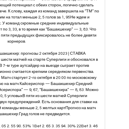
ющий потенциал с обеих сторон, логично сделать 
ече. К слову, каждая из команд завершила на “ТМ” по 
м на тотал меньше 2, 5 голов за 1, 95Не ждем и 
х. У команд скромные средние индивидуальные 
по 3, 33, в то время как “Башакшехир” — 3, 83. Что 
з пяти предыдущих фиксировалось не более девяти 
корнеров. 

шакшехир: прогнозы 2 октября 2023 | СТАВКА 
шести матчей на старте Суперлиги и обосновался в 
 7-м туре аутсайдер на выезде сыграет против 
ионно считается крепким середняком первенства. 
Матч стартует 2-го октября в 20:00 по московскому 
ью на матч Кайсериспор — Башакшехир:Средний 
йсериспора” — 9, 67, “Башакшехира” — 8, 83. Можно 
0, 5 угловыхВ пяти из шести матчей Суперлиги 
вух предупреждений. Есть основания для ставки на 
команды меньше 2, 5 желтых картПрогноз на матч 
кшехир:Град голов не предвидится. 

 05 2. 55 90. 53% 1Bet 2. 65 3. 35 94. 30% 22Bet 3. 46 