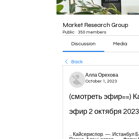
Market Research Group
Public
·
350 members
Discussion
Media
Back
Алла Орехова
October 1, 2023
(смотреть эфир==) К
эфир 2 октября 202
... Кайсериспор. —. Истанбул 