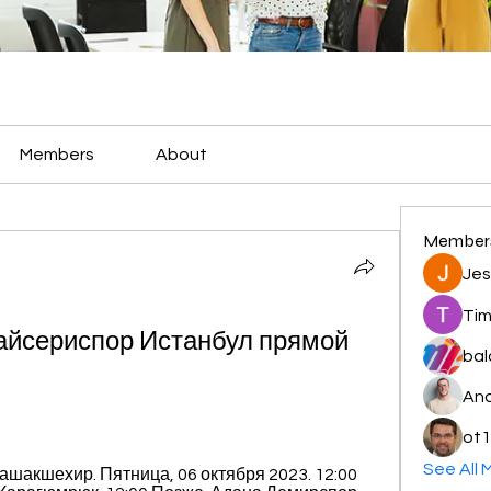
Members
About
Member
Jes
Tim
айсериспор Истанбул прямой 
bal
3
And
ot1
See All 
Башакшехир. Пятница, 06 октября 2023. 12:00 