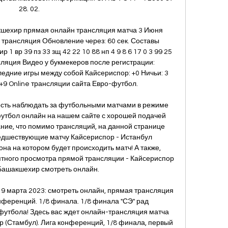
28. 02. 

шехир прямая онлайн трансляция матча 3 Июня 
трансляция Обновление через: 60 сек. Составы 
 вр 39 пз 33 зщ 42 22 10 88 нп 4 9 8 6 17 0 3 99 25 
яция Видео у букмекеров после регистрации: 
дние игры между собой Кайсериспор: +0 Ничьи: 3 
9 Online трансляции сайта Евро-футбол. 

сть наблюдать за футбольными матчами в режиме 
утбол онлайн на нашем сайте с хорошей подачей 
е, что помимо трансляций, на данной странице 
едшествующие матчу Кайсериспор - Истанбул 
она на котором будет происходить матч! А также, 
ятного просмотра прямой трансляции - Кайсериспор 
Башакшехир смотреть онлайн. 

, 9 марта 2023: смотреть онлайн, прямая трансляция 
онференций. 1/8 финала. 1/8 финала "СЭ" рад 
футбола! Здесь вас ждет онлайн-трансляция матча 
р (Стамбул). Лига конференций, 1/8 финала, первый 