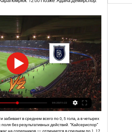
Карагюмрюк. 12:00 Позже. Адана Демирспор. 
забивает в среднем всего по 0, 5 гола, а в четырех 
 поля без результативных действий. “Кайсериспор” 
 ужас на соперников — отличается в среднем по 1, 17 