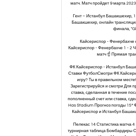
матч. Матч пройдет 9 марта 2023 
Гент – Истанбул Башакшехир, 1 :
Башакшехир, онлайн трансляция м
финала, "Gh
Кайсериспор - Фенербахче 
Кайсериспор - Фенербахче 1 - 2 
матч ☝ Прямая транс
ФК Кайсериспор - Истанбул Баша
Ставки ФутболСмотри ФК Кайсери
игру? Ты в правильном месте!
Зарегистрируйся и смотри Для п
ставка, сделанная в течение пос
пополненный счет или ставка, сде
Has Stadium Прогноз погоды 15° 
Кайсериспор и Истанбул Башакше
Пелекас 14 Статистика матча 4
турнирная таблица Бомбардиры С