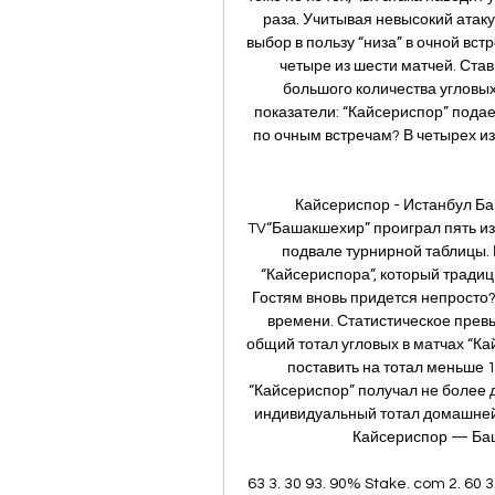
раза. Учитывая невысокий атаку
выбор в пользу “низа” в очной встр
четыре из шести матчей. Стави
большого количества угловы
показатели: “Кайсериспор” подает 
по очным встречам? В четырех и
Кайсериспор - Истанбул Ба
TV“Башакшехир” проиграл пять из 
подвале турнирной таблицы. В
“Кайсериспора”, который традиц
Гостям вновь придется непросто? 
времени. Статистическое прев
общий тотал угловых в матчах “Ка
поставить на тотал меньше 1
“Кайсериспор” получал не более д
индивидуальный тотал домашней 
Кайсериспор — Баша
63 3. 30 93. 90% Stake. com 2. 60 3.