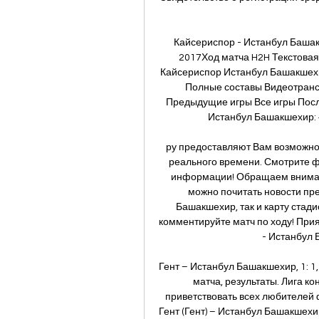
Кайсериспор - Истанбул Башак
2017Ход матча H2H Текстовая 
Кайсериспор Истанбул Башакшехир 1
Полные составы Видеотрансл
Предыдущие игры Все игры После
Истанбул Башакшехир: +
ру предоставляют Вам возможно
реального времени. Смотрите ф
информации! Обращаем внимани
можно почитать новости пр
Башакшехир, так и карту стади
комментируйте матч по ходу! При
- Истанбул 
Гент – Истанбул Башакшехир, 1: 1
матча, результаты. Лига к
приветствовать всех любителей 
Гент (Гент) – Истанбул Башакшехи