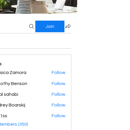
Join
s
sica Zamora
Follow
othy Benson
Follow
al sahabi
Follow
rey Boarskij
Follow
1ss
Follow
Members (350)