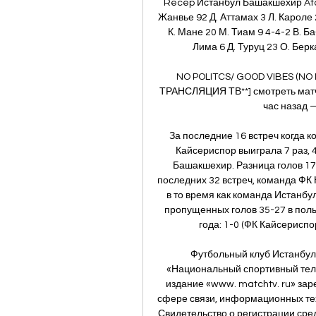
Recep Истанбул Башакшехир Atan
Жанвье 92 Д. Аттамах 3 Л. Кароле 2
К. Мане 20 М. Тиам 9 4-4-2 В. Ба
Лима 6 Д. Туруц 23 О. Берка
NO POLITCS/ GOOD VIBES (NO
ТРАНСЛЯЦИЯ ТВ**] смотреть матч
час назад —
За последние 16 встреч когда 
Кайсериспор выиграла 7 раз, 
Башакшехир. Разница голов 17
последних 32 встреч, команда ФК 
в то время как команда Истанбу
пропущенных голов 35-27 в пол
года: 1-0 (ФК Кайсериспо
Футбольный клуб Истанбул
«Национальный спортивный тел
издание «www. matchtv. ru» зар
сфере связи, информационных тех
Свидетельство о регистрации сре