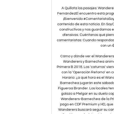
A Quillota los pasajes: Wandere
FernándezEl encuentro está progra
¡Bienvenido #ComentaristaSoyCh
contenido de esta noticia. En Soy
constructivos y nos guardamos el
ofensivas. Cuéntanos qué piensa
comentaristas: Cuando respondas 
con un @
Cómo y dónde ver el Wanderers-
Wanderers y Barnechea animará
Primera B 2018. Los 'caturros' vie
con la 'Operación Retorno' en 
Horario: ¿a qué hora es el Wa
Barnechea jugarán este sábado 10
Figueroa Brander. Los locales ten
golazo a Melgar en su duelo cope
Wanderers-Barnechea de la Prime
pago en CDF Premium y HD, que s
Wanderers buscará seguir su cami