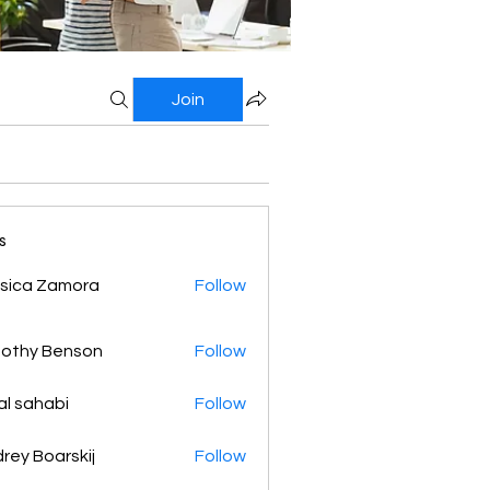
Join
s
sica Zamora
Follow
othy Benson
Follow
al sahabi
Follow
rey Boarskij
Follow