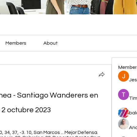
Members
About
Member
Jes
chea - Santiago Wanderers en 
Tim
 2 octubre 2023
bal
And
, 34, 37, -3. 10, San Marcos ... Mejor Defensa. 