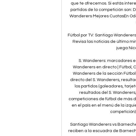
que te ofrecemos. Si estás intere
partidos de la competición son: 
Wanderers Mejores CuotasEn Odds
Fútbol por TV: Santiago Wanderer
Revisa las noticias de último mi
juega Nico
S. Wanderers: marcadores en 
Wanderers en directo | Fútbol, C
Wanderers de la sección Fútbol
directo del S. Wanderers, resultad
los partidos (goleadores, tarje
resultados del S. Wanderers
competiciones de fútbol de más de
en el país en el menú de la izqui
competición). 
Santiago Wanderers vs Barnechea
reciben a la escuadra de Barnechea