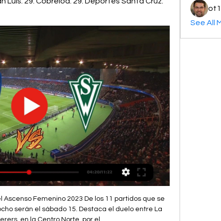
 Luis. 29. Cobreloa. 29. Deportes Santa Cruz. 
ot1
See All 
l Ascenso Femenino 2023 De los 11 partidos que se 
cho serán el sábado 15. Destaca el duelo entre La 
ers, en la Centro Norte, por el ...
