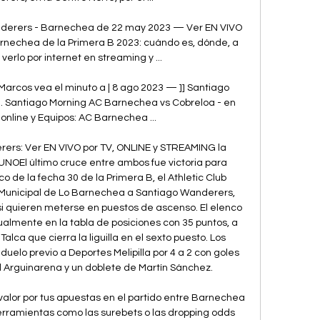
derers - Barnechea de 22 may 2023 — Ver EN VIVO 
nechea de la Primera B 2023: cuándo es, dónde, a 
erlo por internet en streaming y ...

 Marcos vea el minuto a | 8 ago 2023 — ]] Santiago 
 Santiago Morning AC Barnechea vs Cobreloa - en 
 online y Equipos: AC Barnechea ...

rs: Ver EN VIVO por TV, ONLINE y STREAMING la 
OEl último cruce entre ambos fue victoria para 
o de la fecha 30 de la Primera B, el Athletic Club 
Municipal de Lo Barnechea a Santiago Wanderers, 
i quieren meterse en puestos de ascenso. El elenco 
lmente en la tabla de posiciones con 35 puntos, a 
ca que cierra la liguilla en el sexto puesto. Los 
uelo previo a Deportes Melipilla por 4 a 2 con goles 
 Arguinarena y un doblete de Martín Sánchez. 

alor por tus apuestas en el partido entre Barnechea 
ramientas como las surebets o las dropping odds 