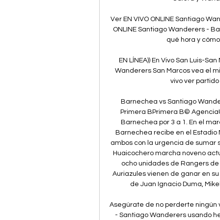
Ver EN VIVO ONLINE Santiago Wan
ONLINE Santiago Wanderers - Bar
qué hora y cómo v
EN LÍNEA)) En Vivo San Luis-San
Wanderers San Marcos vea el mi.
vivo ver partido
Barnechea vs Santiago Wandere
Primera BPrimera B© AgenciaUN
Barnechea por 3 a 1. En el marc
Barnechea recibe en el Estadio 
ambos con la urgencia de sumar s
Huaicochero marcha noveno actua
ocho unidades de Rangers de Tal
Auriazules vienen de ganar en su d
de Juan Ignacio Duma, Mikel
Asegúrate de no perderte ningún v
- Santiago Wanderers usando her