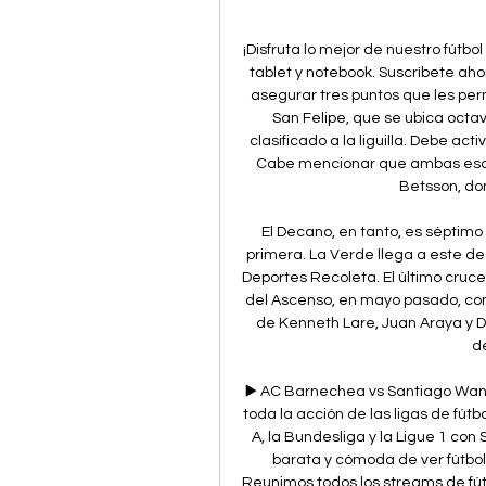
¡Disfruta lo mejor de nuestro fútbol
tablet y notebook. Suscríbete ahor
asegurar tres puntos que les perm
San Felipe, que se ubica octa
clasificado a la liguilla. Debe act
Cabe mencionar que ambas escua
Betsson, don
El Decano, en tanto, es séptimo 
primera. La Verde llega a este des
Deportes Recoleta. El último cruce
del Ascenso, en mayo pasado, con
de Kenneth Lare, Juan Araya y Du
d
▶️ AC Barnechea vs Santiago Wand
toda la acción de las ligas de fút
A, la Bundesliga y la Ligue 1 con 
barata y cómoda de ver fútbol 
Reunimos todos los streams de fút