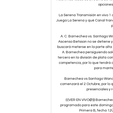
opciones 
La Serena Transmisión en vivo 1
Juega La Serena y qué Canal transm
p
A. C. Barnechea vs. Santiago Wa
Ascenso Betsson no se detiene y 
buscará meterse en la parte alta 
A. Barnechea persiguiendo solo 
tercero en la división de plata con
competencia, por lo que tendrá qu
para manten
Barnechea vs Santiago Wander
comenzará el 2 Octubre, por lo q
presenciales y r
(((VER EN VIVO@))) Barnechea
programado para este domingo a
Primera B, fecha 12Ú