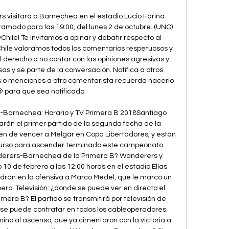
rs visitará a Barnechea en el estadio Lucio Fariña 
mado para las 19:00, del lunes 2 de octubre. (UNO) 
ile! Te invitamos a opinar y debatir respecto al 
Chile valoramos todos los comentarios respetuosos y 
 derecho a no contar con las opiniones agresivas y 
s y sé parte de la conversación. Notifica a otros 
o menciones a otro comentarista recuerda hacerlo 
 para que sea notificado. 

Barnechea: Horario y TV Primera B 2018Santiago 
n el primer partido de la segunda fecha de la 
nen de vencer a Melgar en Copa Libertadores, y están 
curso para ascender terminado este campeonato. 
nderers-Barnechea de la Primera B? Wanderers y 
 de febrero a las 12:00 horas en el estadio Elías 
drán en la ofensiva a Marco Medel, que le marcó un 
ro. Televisión: ¿dónde se puede ver en directo el 
ra B? El partido se transmitirá por televisión de 
e puede contratar en todos los cableoperadores. 
no al ascenso, que ya cimentaron con la victoria a 