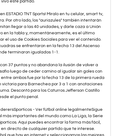
vivo este partido.

 en ESTADIO TNT Sports! Míralo en tu celular, smart tv, 
a. Por otro lado, los "auriazules" también intentarán 
itan llegar a las 40 unidades, y darle caza a Unión 
vo en la tabla y, momentáneamente, es el último 
ivar el uso de Cookies Sociales para ver el contenido. 
dras se enfrentaron en la fecha 13 del Ascenso 
de terminaron igualados 1-1. 

con 37 puntos y no abandona la ilusión de volver a 
afío luego de ceder camino al igualar sin goles con 
 entre ambos fue por la fecha 13 de la primera rueda 
 victoria para Barnechea por 3 a 1 con anotaciones 
ma. Descontó para los Caturros Jefferson Castillo 
esde el punto penal. 

erersSporticos - Ver fútbol online legalmenteSigue 
bol más importantes del mundo como La Liga, la Serie 
Sporticos. Aquí puedes encontrar la forma más fácil, 
en directo de cualquier partido que te interese. 
bol que hay en internet y seleccionamos las mejores 