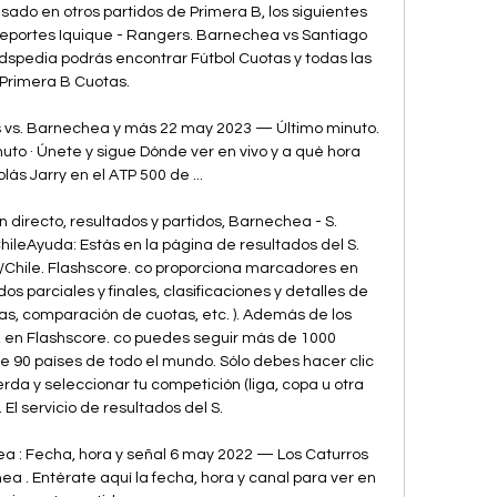
sado en otros partidos de Primera B, los siguientes 
Deportes Iquique - Rangers. Barnechea vs Santiago 
pedia podrás encontrar Fútbol Cuotas y todas las 
Primera B Cuotas. 

s vs. Barnechea y más 22 may 2023 — Último minuto. 
nuto · Únete y sigue Dónde ver en vivo y a qué hora 
lás Jarry en el ATP 500 de ...

directo, resultados y partidos, Barnechea - S. 
hileAyuda: Estás en la página de resultados del S. 
/Chile. Flashscore. co proporciona marcadores en 
os parciales y finales, clasificaciones y detalles de 
tas, comparación de cuotas, etc. ). Además de los 
, en Flashscore. co puedes seguir más de 1000 
 90 países de todo el mundo. Sólo debes hacer clic 
erda y seleccionar tu competición (liga, copa u otra 
El servicio de resultados del S. 

 : Fecha, hora y señal 6 may 2022 — Los Caturros 
 . Entérate aquí la fecha, hora y canal para ver en 