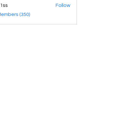
1ss
Follow
Members (350)