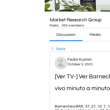
Market Research Group
Public
·
350 members
Discussion
Media
Back
Fedor Kuzmin
October 2, 2023
[Ver TV-] Ver Barne
vivo minuto a minuto
Barnechea BAR, 37, 27, 10, 7, 10