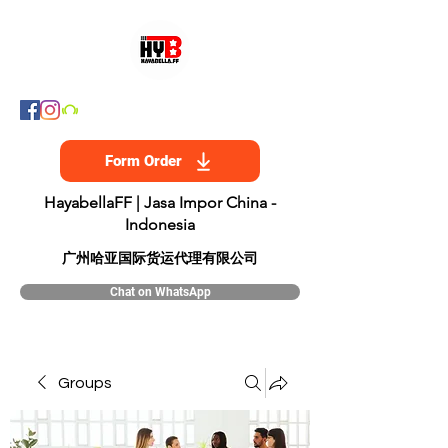
Form Order
HayabellaFF | Jasa Impor China -
Indonesia
​广州哈亚国际货运代理有限公司
Chat on WhatsApp
Groups