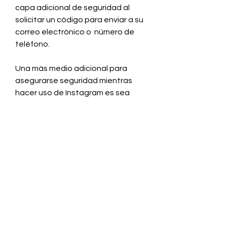
capa adicional de seguridad al 
solicitar un código para enviar a su 
correo electrónico o  número de 
teléfono.
Una más medio adicional para 
asegurarse seguridad mientras 
hacer uso de Instagram es sea 
conocedor de lo que publica en 
línea. Evitar compartir individual 
información como la dirección de 
casa o el número de contacto, así 
como cuidado con revelar 
delicados información con 
respecto a a su vida o finanzas. 
También, sea consciente de ese 
amigo en Instagram y solo aceptar 
solicitudes de individuos que 
conoce y cuenta con. Si reconoce 