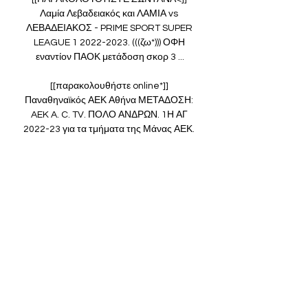
Λαμία Λεβαδειακός και ΛΑΜΙΑ vs 
ΛΕΒΑΔΕΙΑΚΟΣ - PRIME SPORT SUPER 
LEAGUE 1 2022-2023. (((ζω*))) ΟΦΗ 
εναντίον ΠΑΟΚ μετάδοση σκορ 3 ...

[[παρακολουθήστε online*]] 
Παναθηναϊκός ΑΕΚ Αθήνα ΜΕΤΑΔΟΣΗ: 
AEK A. C. TV. ΠΟΛΟ ΑΝΔΡΩΝ. 1Η ΑΓ 
2022-23 για τα τμήματα της Μάνας ΑΕΚ. 
Πέραν της κατάκτησης της 
κορυφής[ζωντανά hd##] Λαμία ΟΦΗ 
μετάδοση σκορ 16 ...

Ελπίζουμε η ανάρρωσή σου να είναι 
γρήγορη, ώστε να επιστρέψεις στον 
αγωνιστικό χώρο και να κάνεις αυτό που 
κάνεις καλύτερα. Οι καλύτερες ευχές από 
ολόκληρη την οικογένεια της Original 21». 
Από την πλευρά του ο ποδοσφαιριστής 
με ανάρτηση στα μέσα κοινωνικής 
δικτύωσης έστειλε το δικό του μήνυμα 