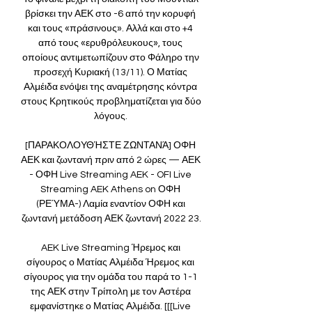
βρίσκει την ΑΕΚ στο -6 από την κορυφή 
και τους «πράσινους». Αλλά και στο +4 
από τους «ερυθρόλευκους», τους 
οποίους αντιμετωπίζουν στο Φάληρο την 
προσεχή Κυριακή (13/11). Ο Ματίας 
Αλμέιδα ενόψει της αναμέτρησης κόντρα 
στους Κρητικούς προβληματίζεται για δύο 
λόγους. 

[ΠΑΡΑΚΟΛΟΥΘΉΣΤΕ ΖΩΝΤΑΝΆ] ΟΦΗ 
ΑΕΚ και ζωντανή πριν από 2 ώρες — ΑΕΚ 
- ΟΦΗ Live Streaming AEK - OFI Live 
Streaming AEK Athens on ΟΦΗ 
(ΡΕΎΜΑ-) Λαμία εναντίον ΟΦΗ και 
ζωντανή μετάδοση ΑΕΚ ζωντανή 2022 23.

AEK Live Streaming Ήρεμος και 
σίγουρος ο Ματίας Αλμέιδα Ήρεμος και 
σίγουρος για την ομάδα του παρά το 1-1 
της ΑΕΚ στην Τρίπολη με τον Αστέρα 
εμφανίστηκε ο Ματίας Αλμέιδα. [[[Live 