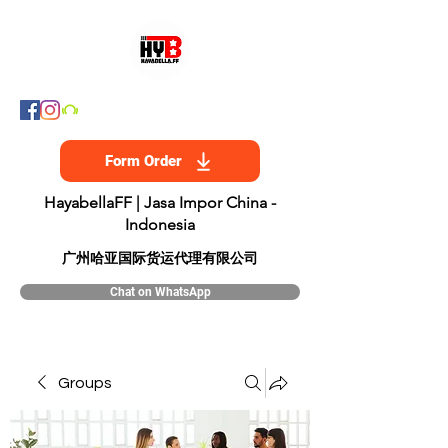
Form Order
HayabellaFF | Jasa Impor China -
Indonesia
​广州哈亚国际货运代理有限公司
Chat on WhatsApp
Groups