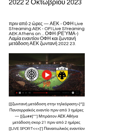
2022 2 Οκτωβρίου 2023
πριν από 2 ώρες — ΑΕΚ - ΟΦΗ Live 
Streaming AEK - OFI Live Streaming 
AEK Athens on ... ΟΦΗ (ΡΕΎΜΑ-) 
Λαμία εναντίον ΟΦΗ και ζωντανή 
μετάδοση ΑΕΚ ζωντανή 2022 23.
[[[ζωντανή μετάδοση στην τηλεόραση>]^]] 
Πανσερραϊκός εναντίο πριν από 3 ημέρες 
— [[ζω##]''''] Μπράιτον ΑΕΚ Αθήνα 
μετάδοση σκορ 21 πριν από 2 ημέρες 
[[LIVE SPORT<<<]'] Παναιτωλικός εναντίον 