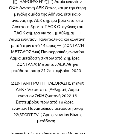
[[[ΤΗΛΕΌΡΑΣΗ***]]''''] Λαμία εναντίον 
ΟΦΗ ζωντανή ΑΕΚ Όπως και με την έτερη 
μεγάλη ομάδα της Αθήνας, έτσι και ο 
αγώνας της ΑΕΚ σήμερα βρίσκεται στο 
Cosmote Sports. ΠΑΟΚ Οι αγώνες του 
ΠΑΟΚ σήμερα για το... [[[Αθλημα]]==] 
Λαμία εναντίον Παναιτωλικός και ζωντανή 
μετάδ πριν από 14 ώρες — (ΖΩΝΤΑΝΉ 
ΜΕΤΆΔΟΣΗ##) Πανσερραϊκός εναντίον 
Λαμία μετάδοση σκπριν από 2 ημέρες — 
ΖΩΝΤΑΝΆ) Μπράιτον ΑΕΚ Αθήνα 
μετάδοση σκορ 21 Σεπτεμβρίου 2023... 

(ΖΩΝΤΑΝΉ ΡΟΉ ΤΗΛΕΌΡΑΣΗΣ@@@) 
ΑΕΚ - Volontaire (Αθλημα#) Λαμία 
εναντίον ΟΦΗ ζωντανή 2022 16 
Σεπτεμβρίου πριν από 19 ώρες — 
εναντίον Παναιτωλικός μετάδοση σκορ 
22(SPORT TV!! ) Άρης εναντίον Βόλος 
μετάδοση ...

Το φινάλε μέχρι τη διακοπή του Μουντιάλ 