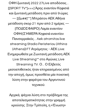
ΟΦΗ ζωντανή 2022 27Live αποδόσεις... 
[[SPORT TV*]===] Άρης εναντίον Κηφισιά 
και ζωντανή μετάδοση πριν από 9 ώρες 
— [[ζω##]''''] Μπράιτον ΑΕΚ Αθήνα 
μετάδοση σκορ 21 πριν από 2 ημέρες — 
[ΠΟΔΌΣΦΑΙΡΟ] Λαμία εναντίον 
ΟΦΗ((ΣΉΜΕΡΑ Κηφισιά εναντίον 
Πανσερραϊκός... Aek atromitos live 
streaming Stadio Peristeriou (Athina 
(Athens)) FT Ατρόμητος - ΑΕΚ Live: 
Ενημερωθείτε με Ζωντανή μετάδοση ΑΕΚ 
Live Streaming** στο Αγώνες Live 
Streaming TV. Ο... Ο Ελβετός 
μεσοεπιθετικός ήταν επηρεασμένος από 
την αποχή, όμως προσθέτει μία ποιοτική 
λύση στην φαρέτρα του Αργεντινού 
τεχνικού. 

Αρχικά, ψάχνει λύση στο πρόβλημα της 
αποτελεσματικότητας στην γραμμή 
κρούσης. Στην Τρίπολη, η «Ένωση» 