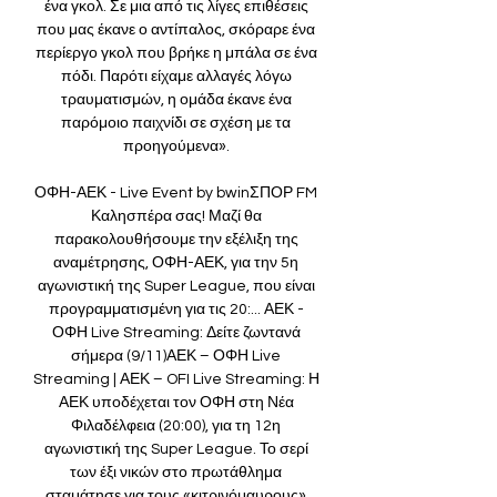
ένα γκολ. Σε μια από τις λίγες επιθέσεις 
που μας έκανε ο αντίπαλος, σκόραρε ένα 
περίεργο γκολ που βρήκε η μπάλα σε ένα 
πόδι. Παρότι είχαμε αλλαγές λόγω 
τραυματισμών, η ομάδα έκανε ένα 
παρόμοιο παιχνίδι σε σχέση με τα 
προηγούμενα». 

ΟΦΗ-ΑΕΚ - Live Event by bwinΣΠΟΡ FM 
Καλησπέρα σας! Μαζί θα 
παρακολουθήσουμε την εξέλιξη της 
αναμέτρησης, ΟΦΗ-ΑΕΚ, για την 5η 
αγωνιστική της Super League, που είναι 
προγραμματισμένη για τις 20:... ΑΕΚ - 
ΟΦΗ Live Streaming: Δείτε ζωντανά 
σήμερα (9/11)ΑΕΚ – ΟΦΗ Live 
Streaming | ΑΕΚ – OFI Live Streaming: Η 
ΑΕΚ υποδέχεται τον ΟΦΗ στη Νέα 
Φιλαδέλφεια (20:00), για τη 12η 
αγωνιστική της Super League. Το σερί 
των έξι νικών στο πρωτάθλημα 
σταμάτησε για τους «κιτρινόμαυρους» 