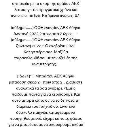
υπηρεσία με τα σκορ της ομάδας ΑΕΚ 
λειτουργεί σε πραγματικό χρόνο και 
ανανεώνεται live. Επόμενοι αγώνες: 02. 

(αθλημα===) ΟΦΗ εναντίον ΑΕΚ Αθήνα 
ζωντανή 2022 2 πριν από 2 ώρες — 
(αθλημα===) ΟΦΗ εναντίον ΑΕΚ Αθήνα 
ζωντανή 2022 2 Οκτωβρίου 2023 
Καλησπέρα σας! Μαζί θα 
παρακολουθήσουμε την εξέλιξη της 
αναμέτρησης, ...

[[ζω##]''''] Μπράιτον ΑΕΚ Αθήνα 
μετάδοση σκορ 21 πριν από 2... Διαβάστε 
αναλυτικά τα όσα ανέφερε. «Εμείς 
παίζουμε πάντα για να κερδίσουμε. Και 
αυτό μπορεί κάποιος να το δει κατά τη 
διάρκεια του παιχνιδιού. Είναι ένα 
δύσκολο παιχνίδι, καταφέραμε να 
προηγηθούμε ενώ είχαμε κάποιες φάσεις 
για να μπορέσουμε να σκοράρουμε ακόμα 