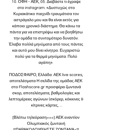
10. ΟΦΗ - ΑΕΚ, 05. Διαβάστε τι έγραψε 
στο instagram. «Δυστυχώς στο 
Κυριακάτικο παιχνίδι τραυμάτισα τον 
αστράγαλο μου και θα είναι εκτός για 
κάποιο χρονικό διάστημα. Θα κάνω τα 
πάντα για να επιστρέψω και να βοηθήσω 
την ομάδα το συντομότερο δυνατόν. 
Έλαβα πολλά μηνύματα από τους πάντες 
και αυτό μου δίνει κίνητρο. Ευχαριστώ 
πολύ για τα θερμά μηνύματα. Πολύ 
αγάπη». 

ΠΟΔΟΣΦΑΙΡΟ, Ελλάδα: ΑΕΚ live scores, 
αποτελέσματα Η σελίδα της ομάδας ΑΕΚ 
στο Flashscore.gr προσφέρει ζωντανά 
σκορ, αποτελέσματα, βαθμολογίες και 
λεπτομέρειες αγώνων (σκόρερ, κόκκινες & 
κίτρινες κάρτες, ...

[Βλέπω τηλεόραση===] ΑΕΚ εναντίον 
Ολυμπιακός ζωντανή 
[[ΠΑΡΑΚΟΛΟΥΘΉΣΤΕ ΖΩΝΤΑΝΆ<]] 