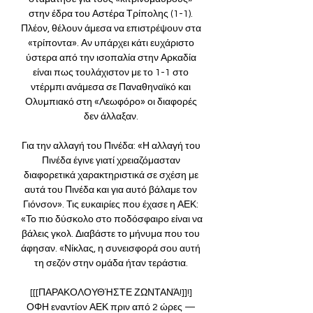
στην έδρα του Αστέρα Τρίπολης (1-1). 
Πλέον, θέλουν άμεσα να επιστρέψουν στα 
«τρίποντα». Αν υπάρχει κάτι ευχάριστο 
ύστερα από την ισοπαλία στην Αρκαδία 
είναι πως τουλάχιστον με το 1-1 στο 
ντέρμπι ανάμεσα σε Παναθηναϊκό και 
Ολυμπιακό στη «Λεωφόρο» οι διαφορές 
δεν άλλαξαν. 

Για την αλλαγή του Πινέδα: «Η αλλαγή του 
Πινέδα έγινε γιατί χρειαζόμασταν 
διαφορετικά χαρακτηριστικά σε σχέση με 
αυτά του Πινέδα και για αυτό βάλαμε τον 
Γιόνσον». Τις ευκαιρίες που έχασε η ΑΕΚ: 
«Το πιο δύσκολο στο ποδόσφαιρο είναι να 
βάλεις γκολ. Διαβάστε το μήνυμα που του 
άφησαν. «Νίκλας, η συνεισφορά σου αυτή 
τη σεζόν στην ομάδα ήταν τεράστια. 

[[[ΠΑΡΑΚΟΛΟΥΘΉΣΤΕ ΖΩΝΤΑΝΆ!]]!] 
ΟΦΗ εναντίον ΑΕΚ πριν από 2 ώρες — 