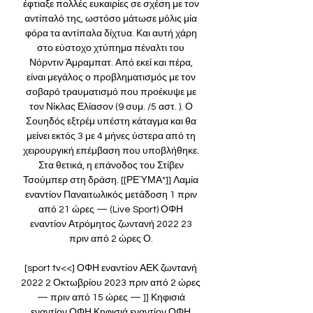
έφτιαξε πολλές ευκαιρίες σε σχέση με τον 
αντίπαλό της, ωστόσο μάτωσε μόλις μία 
φόρα τα αντίπαλα δίχτυα. Και αυτή χάρη 
στο εύστοχο χτύπημα πέναλτι του 
Νόρντιν Άμραμπατ. Από εκεί και πέρα, 
είναι μεγάλος ο προβληματισμός με τον 
σοβαρό τραυματισμό που προέκυψε με 
τον Νίκλας Ελίασον (9 συμ. /5 αστ. ). Ο 
Σουηδός εξτρέμ υπέστη κάταγμα και θα 
μείνει εκτός 3 με 4 μήνες ύστερα από τη 
χειρουργική επέμβαση που υποβλήθηκε. 
Στα θετικά, η επάνοδος του Στίβεν 
Τσούμπερ στη δράση. [[ΡΕΎΜΑ*]] Λαμία 
εναντίον Παναιτωλικός μετάδοση 1 πριν 
από 21 ώρες — (Live Sport) ΟΦΗ 
εναντίον Ατρόμητος ζωντανή 2022 23 
πριν από 2 ώρες Ο. 

[sport tv<<] ΟΦΗ εναντίον ΑΕΚ ζωντανή 
2022 2 Οκτωβρίου 2023 πριν από 2 ώρες 
— πριν από 15 ώρες — ]] Κηφισιά 
εναντίον ΟΦΗ Κηφισιά εναντίον ΟΦΗ 