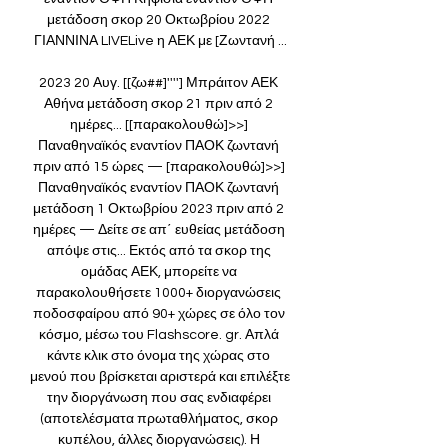
μετάδοση σκορ 20 Οκτωβρίου 2022 
ΓΙΑΝΝΙΝΑ LIVELive η ΑΕΚ με [Ζωντανή ...

2023 20 Αυγ. [[ζω##]''''] Μπράιτον ΑΕΚ 
Αθήνα μετάδοση σκορ 21 πριν από 2 
ημέρες... [[παρακολουθώ]>>] 
Παναθηναϊκός εναντίον ΠΑΟΚ ζωντανή 
πριν από 15 ώρες — [παρακολουθώ]>>] 
Παναθηναϊκός εναντίον ΠΑΟΚ ζωντανή 
μετάδοση 1 Οκτωβρίου 2023 πριν από 2 
ημέρες — Δείτε σε απ΄ ευθείας μετάδοση 
απόψε στις... Εκτός από τα σκορ της 
ομάδας ΑΕΚ, μπορείτε να 
παρακολουθήσετε 1000+ διοργανώσεις 
ποδοσφαίρου από 90+ χώρες σε όλο τον 
κόσμο, μέσω του Flashscore. gr. Απλά 
κάντε κλικ στο όνομα της χώρας στο 
μενού που βρίσκεται αριστερά και επιλέξτε 
την διοργάνωση που σας ενδιαφέρει 
(αποτελέσματα πρωταθλήματος, σκορ 
κυπέλου, άλλες διοργανώσεις). Η 