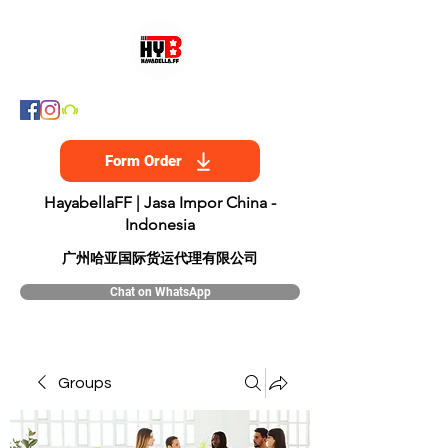
Form Order
HayabellaFF | Jasa Impor China -
Indonesia
​广州哈亚国际货运代理有限公司
Chat on WhatsApp
Groups