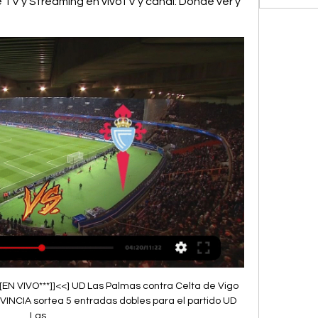
 TV y Streaming en vivoTV y canal: Dónde ver y 
ta VigoJ LarsenAtacante Goles: 23Ó MinguezaDefensor Goles: 14U NúñezDefensor Goles: 1Líder de AsistenciasLas Palmas16S KabaAtacante Juegos: 5 Asistencias: 1Celta Vigo10I AspasAtacante Juegos: 7 Asistencias: 38F BeltránMediocampista Asistencias: 1L de la TorreMediocampista Asistencias: 1Historial recienteÚLTIMOS CINCO PARTIDOSFechaCOMPETENCIACelta Vigo2 - 1Las Palmas5 de Mar., 2018LALIGALas Palmas2 - 5Celta Vigo16 de Oct., 2017LALIGACelta Vigo3 - 1Las Palmas3 de Abr., 2017LALIGALas Palmas3 - 3Celta Vigo30 de Oct., 2016LALIGALas Palmas2 - 1Celta Vigo31 de Ene., 2016LALIGAPosiciones LALIGAEquipoJGEPDIFPTSReal Madrid8701+1021Barcelona8620+1120Girona8611+719Atlético Madrid7511+1116Real Sociedad8431+615Athletic Club8422+414Real Betis8332-212Rayo Vallecano8332-212Valencia8314-110Osasuna8314-110Getafe8233-39Cádiz8233-39Villarreal8224-38Sevilla FC7214+17Mallorca8143-37Alavés8215-67Celta Vigo7124-45Las Palmas7124-45Granada8125-85Almería8035-103Noticias - LALIGARicky Ortiz: "Atlético de Madrid tiene el plantel para competir por LaLiga"El analista de Futbol Center elogió al cuadro colchonero, luego de venir de atrás ante Cádiz para ponerse cuarto en la clasificación. 

¡Otra ovación de gala para el capitán! 71'Menuda imagen. Balaídos cantando el nombre de Gabri Veiga y el canterano tocándose el escudo y llorando al llegar al banquillo. Quizás haya sido su último partido con la camiseta celeste, pero por si acaso, ha querido dejar claro lo que siente por estos colores. 70'¡Doble cambio en el Celta! Luca de la Torre por Renato Tapia y se marcha Gabri Veiga y entra Cervi67'¡Y ahora todo Balaídos le canta a Gabri Veiga! 66'Ha sido un centro chut que se ha envenenado y ha entrado por toda la escuadra. 

20:40¿Cómo responderá Eric García en el eje de la zaga del Barça? Nueva oportunidad para él... 20:34¡Ya están calentando ambos equipos sobre el césped de Balaídos! Menos de media hora para que arranque este partido, comienza a llenarse el estadio celeste... 20:05Finalmente Aspas tendrá que ver el comienzo del partido desde el banquillo. 19:57¡También Xavi ofrece el once del Barça! El de Terrasa apuesta por: Ter Stegen; Koundé, Christensen, Eric, Marcos Alonso; Kessié, Sergi Roberto, De Jong; Raphinha, Lewandowski y Ferran 19:51¡YA TENEMOS EL ONCE DEL CELTA! Iván Villar; Mingueza, Unai Núñez, Domínguez, Javi Galán; Fran Beltrán, Óscar Rodríguez, Gabri Veiga; Carles Pérez, Luca de la Torre; y Seferovic 19:39¿Jugará Aspas de titular? El capitán quiere salir de inicio, pero sus problemas de espalda podrían impedírselo. 

Las Palmas vs Celta en vivo o | Upstream Collective Group hace 2 horas — El partido se puede ver vía streaming por internet a través de la plataforma de Blue To GO, que cuenta con los derechos en exclusiva de todos ...

4'Muy buena la actitud con la que ha salido el Celta en estos primeros compases del partido. Con presión asfixiante sobre la defensa azulgrana e intentando aprovechar los espacios en la espalda de la zaga culé cuando tienen el balón los vigueses. 2'¡Primer intento de Gabri Veiga! Lo intentó desde fuera del área y Ter Stegen atrapó en dos tiempos. 

Últimas noticias del Celta - Vigo Las Palmas - Celta | Un duelo donde la necesidad apremia: previa, análisis Barcelona - Celta: horario y dónde ver hoy en TV y online el partido de. LaLiga ...

2'Hay que recordar que todos los equipos dependen de sí mismo en la lucha por la permanencia. Y el Valencia ya va perdiendo en el Benito Villamarín ante el Betis. 0'¡COMIENZAAAA EL PARTIDOOOO! Balón para el Celta... 20:58Minuto de silencio que se guarda en memoria de Francisco Rivera, ex jugador del Celta. 20:55¡SALTAN LOS EQUIPOS AL CAMPO! RUGE BALAÍDOS, SUENA EL HIMNO CELESTE... 20:51Ya están los equipos recibiendo sus últimas instrucciones técnicas antes de saltar al césped de Balaídos. 

Apuestas Las Palmas vs Celta Vigo | Cuotas y Pronósticos En vivo. Las Palmas vs Celta Vigo Bet365. ¿Dónde ver Las Palmas vs Celta Vigo Somos un pequeño equipo de personas amantes de la emoción del juego online.

Muchas gracias por vuestra atención. ¡Hasta la próxima!. Aquí os dejo la crónica. 23:02Lloran muchos futbolistas del Celta, Balaídos le canta a Primera... 96'¡FINAAAAL DEL PARTIDOOOOO! ¡SE ACABÓOOOOOO! ¡EL CELTA SE QUEDA EN PRIMERA! 95'¡Amarilla para Renato Tapia! 94'El Celta ahora está volcado en campo azulgrana. Puede ser la mejor manera de cerrar el partido. Menos de dos minutos. 

45'Se añaden dos minutos, qué alegría ha dado el décimo gol de Gabri Veiga. Menuda primera temporada del canterano celeste... 44'Muy buen control orientado dentro del área y finalización perfecta con un disparo cruzado. Se merece ser el autor del gol de la salvación después del año que lleva. 42'¡GOOOOOOOL DE GABRI VEIGAAAAAAA! ¡¡¡ESTE SÍIII!!! NO PODÍA SER OTRO... 

(((VER TV!!))) En vivo Las Palmas-Celta donde verlo 02.10. hace 1 hora — (VER TV!!))) En vivo Las Palmas-Celta donde verlo 02.10.2023 Partidos del Las Palmas. Próxima semana. LaLiga - Primera división Fútbol ...

Unión Deportiva Las Palmas Declaraciones 2023-2024 · Rueda de prensa de García Pimienta previa a UD Las Palmas - RC Celta | UD Las Palmas · Rueda de prensa Real Madrid vs UD Las Palmas l UD ...

Celta de Vigo: marcadores en directo, resultados y partidos UD Las Palmas - RC Celta, 08.10. RC Celta - Getafe CF, 21.10. RC Celta Estas cookies pueden estar en todo el sitio web, colocadas por nuestros socios ...

Las Palmas - Celta de Vigo en directo, LaLiga EA Sports 2023Discoteca Murcia AVE Asturias Desaparecido Ruta del Alba Terremoto León Jura bandera Oviedo Asturianos en Langreo Asturias Canal Parlamento Oviedo Gijón Avilés Cuencas Siero Llanera Villaviciosa Centro Oriente Occidente Asturias Rural Opinión Real Oviedo Premios Princesa Sporting Más concejos Humor Pedro de Silva Javier Cuervo Francisco García Maxi Rodríguez Xuan Xosé Sánchez Vicente Cartas de los lectores Caso Abierto Tribunales Investigación Violencia machista Desaparecidos Delitos informáticos Economía Activos Empleo Empresas en Asturias Asociaciones Finanzas personales Vi