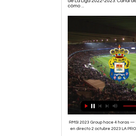
de La Liga 2022-2023: Canal de
cómo ...
RMSI 2023 Group hace 4 horas — [EN VIVO***]]<<] UD Las Palmas contra Celta de Vigo en directo 2 octubre 2023 LA PROVINCIA sortea 5 entradas dobles para el partido UD Las ...

Celta - Barcelona en directo: resultado del partido de hoy de LaLiga - Estadio Deportivo23:11Pues esto ha sido todo desde Balaídos. Ganó el Celta, dejó sus deberes para el final de la temporada pero, al menos, cumplió el equipo celeste ante el Barcelona (2-1). Con dos goles de su nueva perla, Gabri Veiga, consigue permanecer en Primera División un año más. 

marcadores en directo, resultados y partidos, UD Las Palmas UD Las Palmas - RC Celta, 08.10. Villarreal CF - UD Las Palmas, 22.10. UD Estas cookies pueden estar en todo el sitio web, colocadas por nuestros socios ...

(en vivo<<<) Ver Las Palmas Celta en vivo online 2 octubre 2 hace 3 horas — Dónde ver en directo online el Las Palmas vs. Real Sociedad de La Liga 2022-2023: Canal de TV y Streaming en vivoTV y canal: Dónde ver y cómo ...

RC Celta - Web oficial hace 6 horas — Web oficial del RC Celta. Descubre las últimas novedades del RC Celta, servicios Mais Celta, compra de entradas y más información sobre el club.

Partido entre UD Las Palmas y RC Celta de Vigo Debes tener 18 años o más para acceder a esta web. Forma parte de nuestro Partido entre UD Las Palmas y RC Celta de Vigo. DIVISIÓN DE HONOR JUVENIL - Copa ...

Javier Alberola Rojas, del Comité de Castilla-La Mancha, será el árbitro del partido. Le asistirá Eduardo Prieto Iglesias, del Comité Navarro, desde la sala del VAR. Televisión: ¿Cómo ver en directo en TV el Las Palmas - Celta de LaLiga EA Sports? El Las Palmas - Celta de la jornada 8 de LaLiga EA Sports se podrá disfrutar en directo en televisión a través de GOL Play. Estos dos equipos se han enfrentado 69 veces en partido oficial y, por ahora, el balance favorece al Celta: 30 victorias para el conjunto gallego, 14 empates y 25 triunfos para Las Palmas. Internet: ¿Cómo seguir online el Las Palmas - Celta de LaLiga EA Sports? El encuentro entre la Unión Deportiva Las Palmas y el Real Club Celta de Vigo se podrá seguir en vivo online a través del directo de As. com actualizado al minuto. 

Tratará de sumar su segunda victoria del curso en Gran Canaria, escenario en el que todavía no sabe lo que es perder y donde obtuvo su único triunfo hasta la fecha. Los visitantes, comandados por Rafa Benítez, sólo han sumado un punto de los últimos nueve en disputa. En la última jornada, se le escapó un triunfo en casa contra el Alavés. Sigue en directo el Las Palmas - Celta: LaLiga EA SportsHorario: ¿a qué hora es el Las Palmas - Celta de LaLiga EA Sports? El Las Palmas - Celta de la jornada 8 de LaLiga EA Sports se juega el lunes, 2 de octubre de 2023 a partir de las 21:00 horas en el Estadio de Gran Canaria. 

[[En vivo!!]!] En vivo Las Palmas-Celta donde verlo 2 octubr hace 18 minutos — En vivo Las Palmas-Celta donde verlo 2 octubre 2023. Completa Guía con Horarios y TV de los Próximos Partidos Televisados de UD Las Palmas.

[hoy-] Las Palmas Celta en vivo ver partido 2 octubre 2023 h hace 3 horas — Ver en directo online Las Palmas vs. Celta. Jornada 22 31 ene 2016 — ver el partido en directo por C+ Liga / Abono fútbol. Aquí puedes seguir la ...

Menos de diez minutos para que arranque el partido... 20:50Habla Mateu Alemany, director deportivo culé, ante los micrófonos de DAZN: "El objetivo de la temporada que viene es mejorar en Europa. El relevo de Jordi Alba está claro que ya lo tenemos en casa. El recambio de Busquets es más complicado pero intentaremos reforzar esa posición". 

Las Palmas vs. Celta Vigo (2 de Oct., 2023) Resultados en Vivo - ESPN (PE)Estadísticas de EquipoPALVIGTotal de goles27Diferencia de goles-4-4Asistencias16Goles Concedidos611Información del partidoEstadio Gran Canaria3:00 PM, 2 de Octubre, 2023Las Palmas de Gran Canaria, España GoleadoresLas Palmas21J VieraMediocampista Partidos: 7 Goles: 120K RodríguezMediocampista Goles: 1Cel