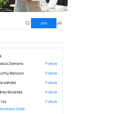
Join
s
sica Zamora
Follow
othy Benson
Follow
al sahabi
Follow
rey Boarskij
Follow
1ss
Follow
Members (349)