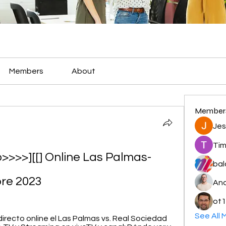
Members
About
Member
Jes
Tim
o>>>>][[] Online Las Palmas-
bal
bre 2023
And
ot1
See All 
recto online el Las Palmas vs. Real Sociedad 