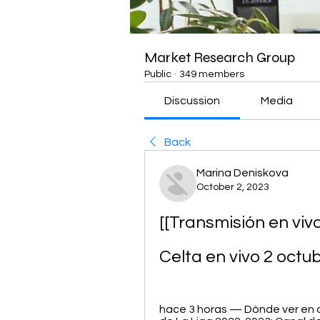
Market Research Group
Public
·
349 members
Discussion
Media
Back
Marina Deniskova
October 2, 2023
[[Transmisión en viv
Celta en vivo 2 octu
hace 3 horas — Dónde ver en di