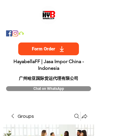
Form Order
HayabellaFF | Jasa Impor China -
Indonesia
​广州哈亚国际货运代理有限公司
Chat on WhatsApp
Groups