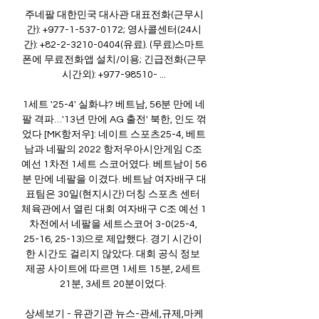
주네팔 대한민국 대사관 대표전화(근무시
간): +977-1-537-0172; 영사콜센터(24시
간): +82-2-3210-0404(유료). (무료)스마트
폰에 무료전화앱 설치/이용; 긴급전화(근무
시간외): +977-98510- ...

1세트 '25-4' 실화냐? 베트남, 56분 만에 네
팔 격파…'13년 만에 AG 출전' 북한, 인도 꺾
었다 [MK항저우]: 네이트 스포츠25-4, 베트
남과 네팔의 2022 항저우아시안게임 C조 
예선 1차전 1세트 스코어였다. 베트남이 56
분 만에 네팔을 이겼다. 베트남 여자배구 대
표팀은 30일(현지시간) 더칭 스포츠 센터 
체육관에서 열린 대회 여자배구 C조 예선 1
차전에서 네팔을 세트스코어 3-0(25-4, 
25-16, 25-13)으로 제압했다. 경기 시간이 
한 시간도 걸리지 않았다. 대회 공식 정보 
제공 사이트에 따르면 1세트 15분, 2세트 
21분, 3세트 20분이었다. 

상세보기 - 유관기관 뉴스-관세,규제,마케