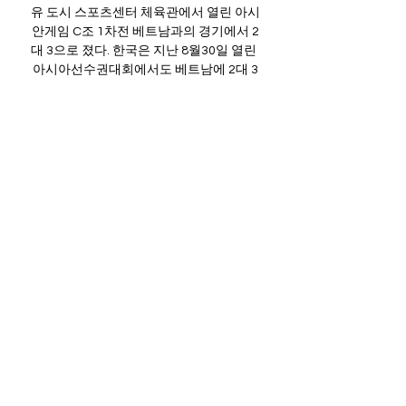
유 도시 스포츠센터 체육관에서 열린 아시
안게임 C조 1차전 베트남과의 경기에서 2
대 3으로 졌다. 한국은 지난 8월30일 열린 
아시아선수권대회에서도 베트남에 2대 3
으로 패한 바 있다. C조에서 1패를 떠안게 
된 한국은 오는 2일 네팔과 2차전을 치른
다. 첫 세트에서 한국은 이다현(현대건설)과 
강소휘(GS칼텍스)의 활약으로 베트남을 
25-16으로 가볍게 제압했다. 2세트 들어 베
트남 공세에 다소 고전한 한국은 중반 이후 
서서히 격차를 좁혔다. 

특히 1세트 25-4가 눈길을 끈다. 베트남은 
0-0에서 7-0, 이후 1실점을 한 뒤 7-1에서 
9-1을 만들었다. 9-1에서 9-2가 된 후 연속 
4점을 가져와 13-2가 되었다. 1실점 후 13-
3에서 18-3이 될 때까지 연속 득점 릴레이
를 펼쳤고, 18-3에서 1실점을 한 후 18-4에
서 단 한 번의 실수 없이 연속 득점을 이어
가며 1세트를 15분 만에 마쳤다. 베트남은 
이날 엔트리 12인이 모두 나왔으며, 리베로