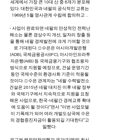
세계에서 가장 큰 10대 산 중 8개가 분포해
있다. 대한민국과 네팔의 공식적인 교류는 
1969년 5월 영사관계 수립에 합의하고 ...

- 사업이 완료되면 네팔의 만성적인 전력난 
해소는 물론 경상수지 개선, 일자리 창출 등
을 통해 네팔 경제발전에 크게 기여할 것으
로 기대된다. □ 수은은 아시아개발은행
(ADB), 국제금융공사(IFC), 아시아인프라투
자은행(AIIB) 등 국제금융기구와 협조융자 
방식으로 지원할 예정으로, 건설·운영기간 
동안 국제수준의 환경사회 기준이 적용될 
것이다. □ 수은 관계자는 “네팔 수력발전소 
건설은 2015년 네팔 대지진 이후 네팔 정부
와 국제기구에서 지속적으로 지원을 요청
해온 사업으로, 한국-네팔간 경제교류 확대
에 도움이 될 것이다”면서 “이번 사업모델
이 기폭제가 되어 여러 개발도상국에 수은
의 경협증진자금이 활용되길 기대한다”고 
말했다. 
