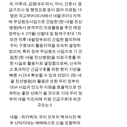
과, 마취과, 감염내과 의사, 약사, 간호사, 응
급구조사 및 행정요원 등이 참여 의료팀 15
명은 외교부(KOICA)에서 네팔 [티미] 지역
에 무상원조사업으로 건립한 [한-네팔 친선
병원]에서 본격적인 의료활동을 추진 예정 
정부는 4. 27(월) 선발대 및 탐색구조대 1차 
파견 직후 네팔정부와의 긴밀한 협의하에 
우리 구호대의 활동지역을 조속히 결정하
였으며, 특히 정부 무상원조 사업으로 기 건
립한 [한-네팔 친선병원]을 의료구호를 위
한 시설로 활용키로 결정함으로써, 신속하
고 효과적인 긴급구호를 위한 현지 기반을 
빠른 시간내 확보할 수 있게 되었다. [한-네
팔 친선병원]의 활용은 또한 우리 정부의 
ODA 사업과 인도적 지원을 효율적으로 연
계하는 좋은 선례가 될 것으로 기대 우리 정
부의 네팔 지진피해 지원 긴급구호대 파견 
규모는 5. 

네팔 - 위키백과, 우리 모두의 백과사전 북
부 산악지대는 에베레스트 산을 포함하여 