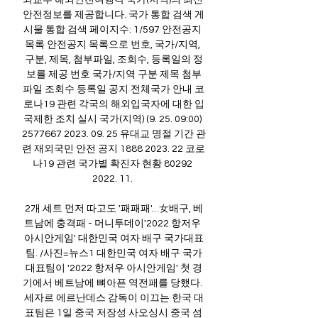
외교부 해외안전여행각 국가(지역)의 최신 
안전정보를 제공합니다. 국가 통합 검색 게
시물 통합 검색 페이지수: 1/597 안전공지 
목록 안전공지 목록으로 번호, 국가/지역, 
구분, 제목, 첨부파일, 조회수, 등록일의 정
보를 제공 번호 국가/지역 구분 제목 첨부
파일 조회수 등록일 공지 전체국가 안내 코
로나19 관련 각국의 해외입국자에 대한 입
국제한 조치 실시 국가(지역) (9. 25. 09:00) 
2577667 2023. 09. 25 유대교 명절 기간 관
련 재외국민 안전 공지 1888 2023. 22 코로
나19 관련 국가별 확진자 현황 80292 
2022. 11. 

2개 세트 먼저 따고도 '패패패'…女배구, 베
트남에 충격패 - 머니투데이'2022 항저우 
아시안게임' 대한민국 여자 배구 국가대표
팀. /사진=뉴스1 대한민국 여자 배구 국가
대표팀이 '2022 항저우 아시안게임' 첫 경
기에서 베트남에 뼈아픈 역전패를 당했다. 
세자르 에르난데스 감독이 이끄는 한국 대
표팀은 1일 중국 저장성 사오싱시 중국 섬