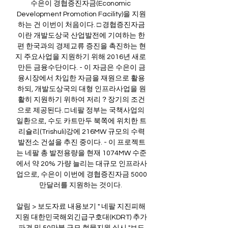
수은이 경협증진자금(Economic 
Development Promotion Facility)을 지원
하는 건 이번이 처음이다. □ 경협증진자금
이란 개발도상국 산업발전에 기여하는 한
편 한국과의 경제교류 증진을 촉진하는 현
지 주요사업을 지원하기 위해 2016년 새로 
만든 금융수단이다. - 이 자금은 수은이 금
융시장에서 차입한 자금을 재원으로 활용
하되, 개발도상국의 대형 인프라사업을 원
활히 지원하기 위하여 저리？장기의 조건
으로 제공된다. □ 네팔 정부는 국책사업의 
일환으로, 수도 카트만두 북쪽에 위치한 트
리슐리(Trishuli)강에 216MW 규모의 수력
발전소 건설을 추진 중이다. - 이 프로젝트
는 네팔 총 발전용량을 현재 1074MW 수준
에서 약 20% 가량 늘리는 대규모 인프라사
업으로, 수은이 이번에 경협증진자금 5000
만달러를 지원하는 것이다. 

알림 > 보도자료 내용보기 " 네팔 지진피해 
지원 대한민국해외긴급구호대(KDRT) 추가 