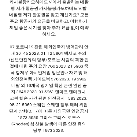
카사블랑카모하메드 V.에서 출발하는 네팔
행 저가 항공권 카사블랑카모하메드 V.발 
네팔행 저가 항공권을 찾고 계신가요? 모든 
주요 항공사의 요금을 비교하고, 여행하기 
제일 좋은 시기를 찾아 추가 요금 없이 예약
하세요.

07 코로나19 관련 해외입국자 방역관리 안
내 30145 2023. 01. 12 5964 멕시코 주의 
(신변안전유의 당부) 모르는 사람의 과한 친
절에 대한 주의 요망 766 2023. 21 5963 중
국 항저우 아시안게임 방문안내자료 및 해
외안전여행 가이드북 576 2023. 19 5962 
네팔 외 16개국 뎅기열 확산 관련 안전 공
지 3646 2023. 01 5961 덴마크 덴마크내 
코란 훼손 사건 관련 안전공지 1593 2023. 
08. 21 5960 스웨덴 스웨덴 정부 테러 위협 
단계 상향(8. 17)에 따른 재외국민 안전공지 
1573 5959 그리스 그리스, 로도스
(Rhodes) 섬 산불 발생에 따른 안전 유의 
당부 1973 2023. 
