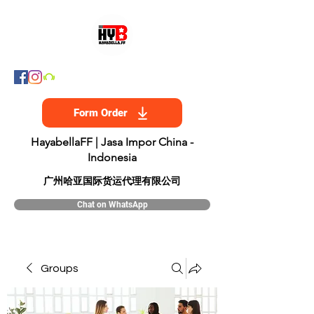
Form Order
HayabellaFF | Jasa Impor China -
Indonesia
​广州哈亚国际货运代理有限公司
Chat on WhatsApp
Groups