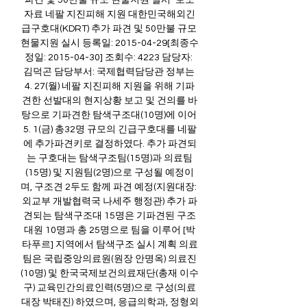
파견 및 50만불 규모 현물지원 실시 "보도
자료 네팔 지진피해 지원 대한민국해외긴
급구호대(KDRT) 추가 파견 및 50만불 규모 
현물지원 실시 등록일: 2015-04-29[최종수
정일: 2015-04-30] 조회수: 4223 담당자: 
김덕곤 담당부서: 국제협력담당관 정부는 
4. 27(월) 네팔 지진피해 지원을 위해 기파
견한 선발대의 현지상황 보고 및 건의를 바
탕으로 기파견한 탐색구조대(10명)에 이어 
5. 1(금) 총32명 규모의 긴급구호대를 네팔
에 추가파견키로 결정하였다. 추가 파견되
는 구호대는 탐색구조팀(15명)과 의료팀
(15명) 및 지원팀(2명)으로 구성될 예정이
며, 구조견 2두도 함께 파견 예정(지원대장: 
외교부 개발협력국 나세주 행정관) 추가 파
견되는 탐색구조대 15명은 기파견된 구조
대원 10명과 총 25명으로 팀을 이루어 [박
타푸르] 지역에서 탐색구조 실시 계획 의료
팀은 국립중앙의료원(원장 안명옥) 의료진
(10명) 및 한국국제보건의료재단(총재 이수
구) 교육민간의료인력(5명)으로 구성(의료
대장 박태진) 하였으며, 응급의학과, 정형외