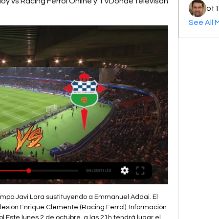
y vs Racing Ferrol Online y TVDónde televisan 
ot1
See All 
ctava jornada de la competición de plata del fútbol español en un duelo de altos vuelos. 

[[Deporte<<<<]>>>] Espanyol contra Racing Ferrol en vivo y e hace 18 horas — Partido Espanyol vs Racing Club Ferrol - LaLiga 2 (9/30/2023): Marcador en vivo, retransmisión, estadísticas y resultados directos en ...

(EUROPA PRESS) - El Real Zaragoza no pudo mantener su diferencia en el liderato de LaLiga Hypermotion 2023-2024 después de caer por 1-0 en su visita al Racing Ferrol, mientras que el RCD Espanyol perdió en su visita al Tenerife (1-0) por culpa de un grave error de Fernando Pacheco y cedió su puesto de ascenso directo, en los partidos que cerraron este lunes la séptima jornada del campeonato. 

Cambio en Alcorcón, entra al campo Dyego Sousa sustituyendo a Koldo Obieta. Falta de Koldo Obieta (Alcorcón). Koldo Obieta (Alcorcón) ha visto tarjeta amarilla por juego peligroso. Enrique Clemente (Racing Ferrol) ha recibido una falta en la zona defensiva. El juego está detenido debido a una lesión Koldo Obieta (Alcorcón). 

Racing de Ferrol: marcadores en directo, resultados y La página del Racing de Ferrol en Flashscore.es ofrece marcadores en directo, resultados, clasificaciones y detalles de los partidos (goleadores, tarjetas, ...

Los pericos, destinados a ser uno de los grandes favoritos al ascenso a LaLiga EA Sports, no han tenido un inicio soñado y son cuartos en la clasificación, con 14 puntos, a dos del líder, el Zaragoza. El equipo de Luis García sabe que una de las opciones clave para el tan ansiado ascenso pasa por hacer del feudo blanquiazul un fortín. Precisamente allí, el Espanyol aún no sabe lo que es perder, aunque llega al duelo tras no lograr el triunfo en los dos últimos encuentros (empate ante el Eldense y derrota por la mínima ante el Tenerife). Distinta situación en los ferrolanos. 

Decisión del VAR: Penalti Alcorcón. Yan Eteki (Alcorcón) ha visto tarjeta amarilla por juego peligroso. Penalti cometido por Enrique Clemente (Racing Ferrol) con una mano dentro del área. Asistencia de Jesús Bernal. Falta de Fran Manzanara (Racing Ferrol). Víctor García (Alcorcón) ha recibido una falta en la banda derecha. Cambio en Alcorcón, entra al campo Juan Artola sustituyendo a Jacobo González. 

Horario y dónde ver el RCD Espanyol – Racing de Ferrol hace 14 horas — Te explicamos cómo ver el partido entre el RCD Espanyol y Racing de Ferrol: se podrá seguir por televisión en directo a través de LaLiga TV M2, Amazon Prime ...

[HOY] Directo RCD Espanyol-Racing Ferrol hoy 2 octubre hace 18 horas — La página del Racing de Ferrol en Flashscore.es ofrece marcadores en directo, resultados, clasificaciones y detalles de los partidos ...

es proporciona marcadores en directo del Espanyol, resultados parciales y finales, clasificaciones y detalles de los partidos (goleadores, tarjetas, comparación de cuotas, etc. ). Además de los resultados del Espanyol, en Flashscore. Apuestas Espanyol vs Racing Ferrol | Cuotas y Pronósticos Por la victoria del equipo Racing Ferrol la mejor cuota la encontramos en Efbet a 5. 60. 

El conjunto zaragocista ha visto frenado su gran arranque de temporada y encajó en A Malata su primera derrota, que unido al empate del anterior fin de semana en La Romareda, ha permitido que el resto de rivales se le acerque, aunque sigue en cabeza. El recién ascendido Racing Ferrol demostró que quiere hacer de su estadio un fortín, donde está invicto y sólo ha encajado dos goles en tres choques, para no pasar apuros y firmó un sólido partido para detener a los de Fran Escribá, incapaces de replicar el gol de Álvaro Giménez a la hora de juego. Así ha sido el Levante 1 - 4 Espanyol: resumen, resultado y 11 sept 2023 — Revive aquí el minuto a minuto del partido de fútbol de la Jornada 5 de LaLiga Hypermotion, que ha enfrentado a Levante y Espanyol en el... RCD Espanyol de Barcelona vs Racing Club Ferrol PARTIDOS; 7, JUGADOS; 4, GANADOS; 1, PERDIDOS; 2, EMPATADOS... Remate rechazado de Jean-Sylvain Babin (Alcorcón) remate de cabeza desde el centro del área. 

Detalles del partido. Partido: Espanyol vs Racing Ferrol; Fecha: 02/10/... (HOY*) Hoy RCD Espanyol contra Racing Ferrol en directo 2 oc hace 3 horas — (VER EN VIVO==) Real Zaragoza vs Mirandés vídeo del partido hace 21 horas — Espanyol - Racing Ferrol Lunes - 21:00 G. Segunda División 2023... Falta de Josep Señé (Racing Ferrol). Yan Eteki (Alcorcón) ha recibido una falta en la zona defensiva. Jon García (Racing Ferrol) ha recibido una falta en la zona defensiva. Falta de Chiki (Alcorcón). ¡Penalti fallado! Chiki (Alcorcón) ha desperdiciado una ocasión inmejorable de anotar, remate con la derecha parado alto y por el centro de la portería. 

[[en vivo ver partido#]] Hoy RCD Espanyol Racing Ferrol en d hace 18 horas — [en vivo ver partido#]] Hoy RCD Espanyol Racing Ferrol en directo 2 octubre 2023 Todos los partidos de Fútbol del RCD Espanyol.

1% 2-3 1. 8% 0-2 1. 6% 1-3 1. 4% Previa Espanyol vs Racing Ferrol La jornada 8 de la LaLiga SmartBank que jugarán Espanyol y Racing Ferrol tendrá lugar el lunes, 02 octubre a las 21:00 en el estadio RCDE Stadium del Espanyol. Los dos llegarán en busca de los 3 puntos que supondrá ganar el partido. Espanyol llega a este partido tras perder contra el Tenerife, mientras que el Racing Ferrol llega tras ganar contra el Real Zaragoza lo que no impedirá que ambos equipos lleguen con ganas de victoria. Un total de 2 puntos separan al Espanyol del Racing Ferrol, estando el ESP en la 4 posición de la tabla, a 3 posiciones del RCF que está en la posición ª. 

Espanyol Racing Ferrol en vivo | LaLiga2 | 2 octubre 2023 hace 13 horas — El Espanyol vs Racing Ferrol de 2 octubre 2023 será disputado en Cornella de Llobregat, RCDE Stadium. ¿Quién es el árbitro del partido ...

Donde televisan ESPANYOL RACING FERROL 2023 HOY hace 12 horas — Donde se televisa el partido del Espanyol Racing Ferrol de hoy? Donde ver en directo en exclusiva televisado por televisión en. La Liga TV ...

Sigue en directo el Espanyol - Racing Ferrol: LaLiga HypermotionHorario: ¿a qué hora es el Espanyol - Racing Ferrol de LaLiga