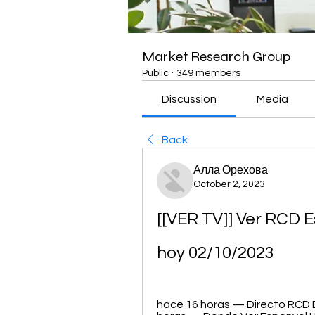
Market Research Group
Public
·
349 members
Discussion
Media
Back
Алла Орехова
October 2, 2023
[[VER TV]] Ver RCD E
hoy 02/10/2023
hace 16 horas — Directo RCD Es