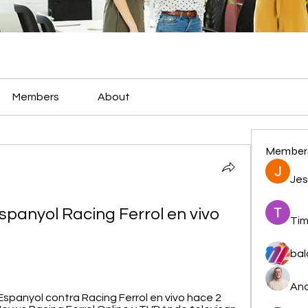
Members
About
Member
Jes
spanyol Racing Ferrol en vivo 
Tim
bal
And
panyol contra Racing Ferrol en vivo hace 2 