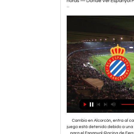
horas — Donde Ver Espanyol Ho
...
Cambio en Alcorcón, entra al campo Javi Lara sustituyendo a Emmanuel Addai. El juego está detenido debido a una lesión Enrique Clemente (Racing Ferrol). Información para el Espanyol-Racing de Ferrol Este lunes 2 de octubre, a las 21h tendrá lugar el RCD Espanyol – Racing de Ferrol en el Stage Front Stadium, partido correspondiente a la jornada 8 de... De cara a gol, los jugadores más importantes de ambos equipos son Javi Puado del ESP y Iker Losada del RCF, con 5 y 3 goles respectivamente en los últimos 10 partidos. En el fútbol no hay resultado seguro pero de lo que sí podemos estar seguro es que ambos equipos lo darán todo para llevarse la victoria. 

Corner cometido por Brais Martínez. Josep Señé (Racing Ferrol) ha recibido una falta en la zona defensiva. Falta de Yan Eteki (Alcorcón). Brais Martínez (Racing Ferrol) ha visto tarjeta amarilla por juego peligroso. Falta de Brais Martínez (Racing Ferrol). Jacobo González (Alcorcón) ha recibido una falta en la banda derecha. 3% 1-0 7. 2% 1-1 7. 6% 2-2 5% 0-0 2. 9% 3-3 1. 5% 4-4 0. 2% 1-2 4. 1% 0-1 3. 

Ver Espanyol vs Racing Ferrol EN VIVO Fútbol HOY | Liga 2023 hace 12 minutos — Hoy se disputa en vivo partido muy esperado partido Espanyol vs Racing Ferrol este juego se está jugando Espanyol vs Racing Ferrol en esta ...

Espanyol - Racing Ferrol: TV, horario y cómo ver LaLiga hace 1 día — Fecha, horario, cómo ver en vivo y en directo en televisión y cómo seguir online el Espanyol - Racing Ferrol, de la octava jornada de LaLiga ...

Falta de Carlos Vicente (Racing Ferrol). David Morillas (Alcorcón) ha recibido una falta en la zona defensiva. Empieza segunda parte Alcorcón 0, Racing Ferrol 0. Final primera parte, Alcorcón 0, Racing Ferrol 0. Remate fallado por Héber Pena (Racing Ferrol) remate con la derecha desde el lado izquierdo del interior del área que se le va demasiado alto. [LIBRE<<<<] En vivo Racing Ferrol - Zaragoza vídeo del parti hace 6 días — [LIBRE<<<<] En vivo Racing Ferrol - Zaragoza vídeo del partido 25 septiembre 2023 hace 23 horas — Eurosport es tu fuente para las últimas... Racing Ferrol y Tenerife acaban con los invictos del líder Zaragoza y el Espanyol en LaLiga HypermotionMADRID, 25 Sep. 

(((TRANSMISIÓN EN VIVO@))) Espanyol contra Racing Ferrol hace 18 horas — El encuentro se podrá seguir en vivo y en directo en España por LaLiga TV Hypermotion y Amazon Prime Video (puedes probar un mes gratis haciendo ...

Espanyol vs Racing de Ferrol | Partido en Directo ¿A qué hora y en qué canal puedo ver el partido entre Espanyol et Racing de Ferrol? ¿Cuál es el árbitro del partido Espanyol Racing de Ferrol? Alejandro ...

Racing de Ferrol en vivo, resultados H2H - Espanyol Espanyol Racing de Ferrol marcadores en directo (y ver en vivo gratis video streaming en directo) comienza el 2 oct 2023 a las 19:00 (Hora UTC) en RCDE ...

▶️ Espanyol vs Racing Ferrol - en vivo ver partido online hace 17 horas — ¿Sabías que RCD Espanyol Barcelona marca un 36% de sus goles entre los minutos 46-60? RCD Espanyol Barcelona no ha perdido un encuentro de los últimos 6. RCD ...

Charity projects and communitty support - Work Travel Agency hace 8 horas — Puedes hacer clic en cualquier jugador de la lista en la página del equipo y ver Espanyol vs Racing de Ferrol En vivo. Próximo partido.

10. 2023 en directo - livescore, historial de enfrentamientos (H2H), últimos resultados y más... Remate fallado por Chiki (Alcorcón) remate de cabeza desde el centro del área el balón se pierde por el lado derecho de la portería. Asistencia de David Morillas con un centro al área. Sabin Merino (Racing Ferrol) ha recibido una falta en la zona defensiva. Falta de Javi Castro (Alcorcón). Remate rechazado de Jacobo González (Alcorcón) remate con la izquierda desde fuera del área. Asistencia de Yan Eteki. Espanyol - Racing Ferrol: TV, horario y cómo ver LaLiga Hypermotion onlineEspanyol y Racing de Ferrol cierran la o