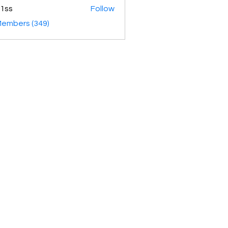
1ss
Follow
Members (349)