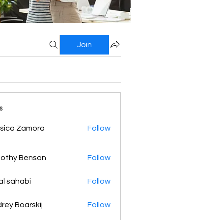
Join
s
sica Zamora
Follow
othy Benson
Follow
al sahabi
Follow
rey Boarskij
Follow