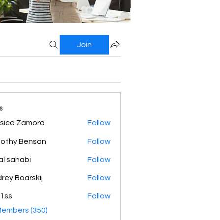
Join
s
sica Zamora
Follow
othy Benson
Follow
al sahabi
Follow
rey Boarskij
Follow
1ss
Follow
Members (350)