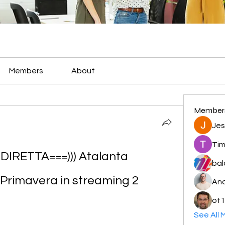
Members
About
Member
Jes
Tim
DIRETTA===))) Atalanta 
bal
Primavera in streaming 2 
And
ot1
See All 