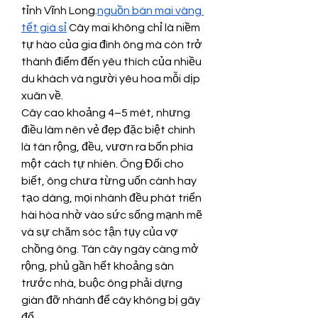
tỉnh Vĩnh Long.
nguồn bán mai vàng 
tết giá sỉ
 Cây mai không chỉ là niềm 
tự hào của gia đình ông mà còn trở 
thành điểm đến yêu thích của nhiều 
du khách và người yêu hoa mỗi dịp 
xuân về.
Cây cao khoảng 4–5 mét, nhưng 
điều làm nên vẻ đẹp đặc biệt chính 
là tán rộng, đều, vươn ra bốn phía 
một cách tự nhiên. Ông Đối cho 
biết, ông chưa từng uốn cành hay 
tạo dáng, mọi nhánh đều phát triển 
hài hòa nhờ vào sức sống mạnh mẽ 
và sự chăm sóc tận tụy của vợ 
chồng ông. Tán cây ngày càng mở 
rộng, phủ gần hết khoảng sân 
trước nhà, buộc ông phải dựng 
giàn đỡ nhánh để cây không bị gãy 
đổ.