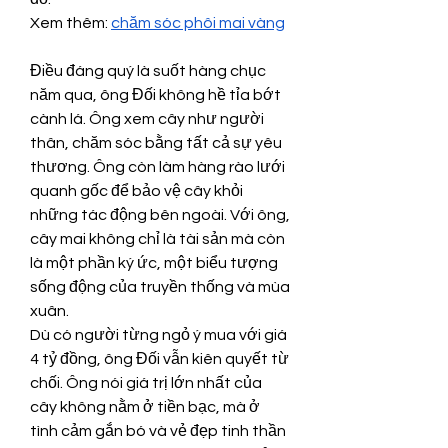
Xem thêm: 
chăm sóc phôi mai vàng
Điều đáng quý là suốt hàng chục 
năm qua, ông Đối không hề tỉa bớt 
cành lá. Ông xem cây như người 
thân, chăm sóc bằng tất cả sự yêu 
thương. Ông còn làm hàng rào lưới 
quanh gốc để bảo vệ cây khỏi 
những tác động bên ngoài. Với ông, 
cây mai không chỉ là tài sản mà còn 
là một phần ký ức, một biểu tượng 
sống động của truyền thống và mùa 
xuân.
Dù có người từng ngỏ ý mua với giá 
4 tỷ đồng, ông Đối vẫn kiên quyết từ 
chối. Ông nói giá trị lớn nhất của 
cây không nằm ở tiền bạc, mà ở 
tình cảm gắn bó và vẻ đẹp tinh thần 