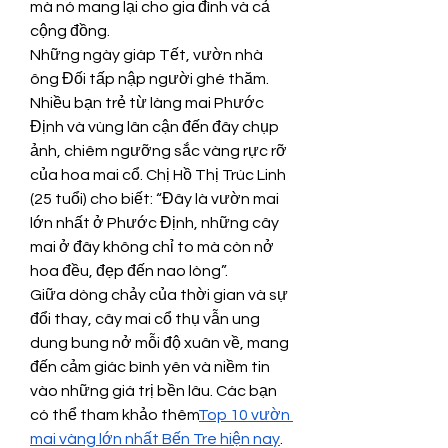
mà nó mang lại cho gia đình và cả 
cộng đồng.
Những ngày giáp Tết, vườn nhà 
ông Đối tấp nập người ghé thăm. 
Nhiều bạn trẻ từ làng mai Phước 
Định và vùng lân cận đến đây chụp 
ảnh, chiêm ngưỡng sắc vàng rực rỡ 
của hoa mai cổ. Chị Hồ Thị Trúc Linh 
(25 tuổi) cho biết: “Đây là vườn mai 
lớn nhất ở Phước Định, những cây 
mai ở đây không chỉ to mà còn nở 
hoa đều, đẹp đến nao lòng”.
Giữa dòng chảy của thời gian và sự 
đổi thay, cây mai cổ thụ vẫn ung 
dung bung nở mỗi độ xuân về, mang 
đến cảm giác bình yên và niềm tin 
vào những giá trị bền lâu. Các bạn 
có thể tham khảo thêm
Top 10 vườn 
mai vàng lớn nhất Bến Tre hiện nay
.