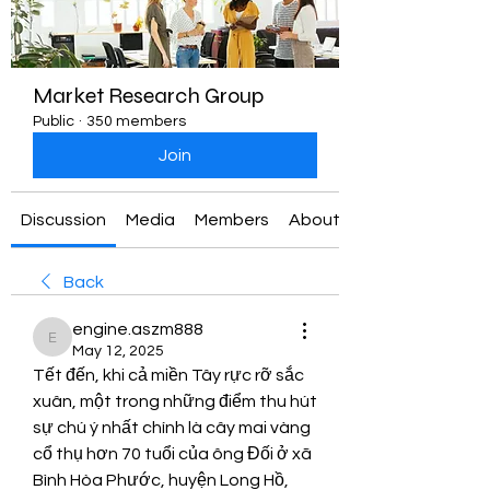
Market Research Group
Public
·
350 members
Join
Discussion
Media
Members
About
Back
engine.aszm888
engine.aszm888
May 12, 2025
Tết đến, khi cả miền Tây rực rỡ sắc 
xuân, một trong những điểm thu hút 
sự chú ý nhất chính là cây mai vàng 
cổ thụ hơn 70 tuổi của ông Đối ở xã 
Bình Hòa Phước, huyện Long Hồ, 