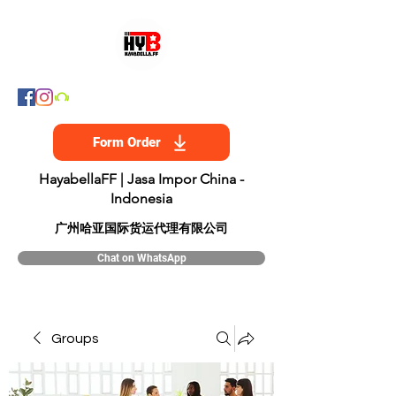
Form Order
HayabellaFF | Jasa Impor China -
Indonesia
​广州哈亚国际货运代理有限公司
Chat on WhatsApp
Groups