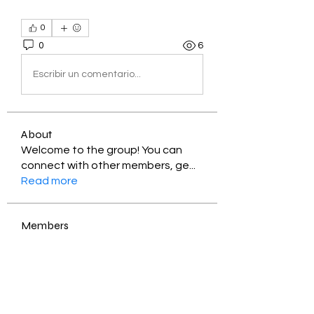
0
0
6
Escribir un comentario...
About
Welcome to the group! You can
connect with other members, ge
...
Read more
Members
Jessica Zamora
Follow
Timothy Benson
Follow