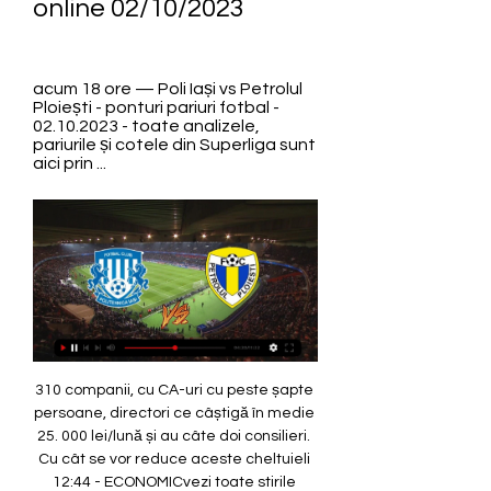
online 02/10/2023
acum 18 ore — Poli Iași vs Petrolul 
Ploiești - ponturi pariuri fotbal - 
02.10.2023 - toate analizele, 
pariurile și cotele din Superliga sunt 
aici prin ...
310 companii, cu CA-uri cu peste șapte persoane, directori ce câștigă în medie 25. 000 lei/lună și au câte doi consilieri. Cu cât se vor reduce aceste cheltuieli 12:44 - ECONOMICvezi toate stirile Motive să economisești bani pentru o vacanță la munte (P) 12:40 - MOZAICvezi toate stirile Simona Halep, prima apariție publică după decizia dură din tenis, alături de Andreea Esca și Mihaela Geoană 12:25 - SPORTvezi toate stirile Fostul fotbalist al echipei Dinamo, Dănuț Lupu, a fost condamnat definitiv la închisoare cu executare 12:11 - MOZAICvezi toate stirile CALCUL. 

Însă soarta le pregăteşte noi surprize, asa că Tică şi Horică ajung…vedete la TV, într-un show ce se numeşte “Înfruntarea bacilor”. Poveștile Bursei ProfitNews prezintă poveștile unor companii mari românești listate la Bursa de Valori București, pentru a pune în valoare mediul de afaceri și a inspira comunitatea de antreprenori și investitori. Fiecare episod din Poveștile Bursei aduce în prim-plan oamenii care au creat și au dezvoltat branduri, companii și culturi organizaționale puternice și profitabile, punând România pe harta antreprenoriatului vizionar. 

DrTech. ro Tehnologie pentru sănătate! Alege rețeta națională Maestrul Horia Vîrlan prezintă prima competiţie de gătit preparate tradiţionale românești, din toate zonele țării. Crede în bine! Prima TV şi-a propus ca subiectele principale ale celei mai frumoase luni din an să fie BINELE, SĂRBĂTOAREA şi BUCURIA! Trăsniții Cel mai longeviv sitcom din lume, intrat în Cartea recordurilor. Cu personaje savuroase și situații îmbibate de comicul tipic românesc. Mondenii Show-ul de umor care a cucerit România la mijlocul anilor 2000. Trădați în dragoste Jurăminte date uitării, familii distruse de tentații irezistibile, confruntări explozive – cel înșelat și infidelul sunt puși față în față. 

Conducerea susține că băiatul violent „se manifestă doar în pauze” 15:23 - Ghidul autovezi toate stirile Bicicleta cu hidrogen construită de trei studenți din Timișoara. A costat 10. 000 de euro și atinge 25 km/h 15:10 - SPORTvezi toate stirile Clasamentul WTA: Ana Bogdan și Irina Begu au coborât mai multe poziții 15:00 - LOCALvezi toate stirile Un tânăr de 19 ani, din Lungani, a fost găsit spânzurat intr-o pădure 14:57 - EDUCATIEvezi toate stirile Universitățile din România pierd tot mai mulți studenți. Mii de tineri au plecat să învețe în străinătate, în ultimii ani 14:54 - ECONOMICvezi toate stirile Tot ce trebuie sa stiti despre tonerele laser (P) 14:39 - EXTERNvezi toate stirile Sezonul Nobel începe luni cu premiul pentru Medicină: Cine sunt favoriții și ce tratamente au descoperit aceștia 14:26 - Animalevezi toate stirile O nouă „ședință foto” cu ursul era să se termine tragic pe Transfăgărășan pentru un grup de turiști. 

Fotbal Show Fotbal Show este talk-show-ul unde disecăm fotbalul românesc alături de foşti mari internaţionali ai României și antrenori titraţi. Sănătate cu stil Luciana Indre aduce în prim-plan stilul de viață sănătos, alături de profesionişti din diverse domenii: de la medici specialişti, la esteticieni, nutriţionişti și psihologi. Destinația anului Dana Gonț devine ghid touristic într-un un proiect media inedit de promovare a destinaţiilor turistice din România. Două echipe de exploratori străbat la pas 6 regiuni nominalizate de public, filmând locuri de poveste şi oameni senzaţionali. 

În fiecare ediţie, prezentatorii vor adresa 15 întrebări şi toţi cei care reuşesc să răspundă corect la toate întrebările vor împărţi marele premiu. Secretele președintelui Secretele Președintelui - comedie la nivel înalt! PrimaTV prezintă un nou serial de comedie, în fiecare vineri, de la 22:00. Insider Politic Sebastian Zachmann pune în discuție cele mai importante evenimente din actualitatea românească, alături de invitați de marcă. Notele lui Banciu Un concept nou pentru emisiunile de sport din România: Radu Banciu dă note principalelor personaje din sport, în săptămâna care a trecut. Vlad Măcicășan și Radu Banciu vă așteaptă pe Look Sport+ în fiecare seară de luni. Veterinari în acțiune În prima emisiune filmată într-un spital veterinar social, fiecare zi aduce ceva neaşteptat: de la pacienţi cu „tradiţie“, la vizite noi, de la intervenţii complicate, la operaţii de salvare a diverşilor „vagabonzi“ rătăciţi pe plaiurile României. 

Unii părinți inconștienți și-au adus și copiii 14:09 - ITvezi toate stirile Apple va avea propriul motor de căutare, bazat pe inteligență artificială 13:59 - LOCALvezi toate stirile Evenimentul care a redefinit legăturile din lumea afacerilor: ”Femei de afaceri cu stil-2023„ 13:55 - SPORTvezi toate stirile VIDEO Simone Biles, premieră la CM Gimnastică - Săritura care îi va purta numele 13:55 - LOCALvezi toate stirile Elevii ieșeni, ținuți flămânzi de către autorități. CJ nici măcar nu a demarat licitația de atribuire a contractelor 13:40 - EDUCATIEvezi toate stirile Joi, 5 octombrie, zi liberă pentru elevi, profesori și angajații din Învățământ. 

Cu cât a crescut rata unui român care a luat credit de 50. 000 de euro, de la 1 octombrie. IRCC se apropie de ROBOR 11:56 - LOCALvezi toate stirile Sărbătoare la Colegiul „Costache Negruzzi”. 128 de ani de existență 11:44 - MOZAICvezi toate stirile Cum poți învăța să faci modele de unghii impresionante? (P) 11:39 - MOZAICvezi toate stirile VIDEO Reacția unei femei când și-a prins soțul cu amanta în mașină 11:25 - LOCALvezi toate stirile Program intens la Opera Iași: două spectacole de operă și unul de balet în patru zile 11:09 - NATIONALvezi toate stirile FOTO Microbuz cu români, implicat într-un accident în Germania. 

Cronica cârcotaşilor În cele peste două decenii pe piața media, Cronica Cârcotaşilor a devenit un reper al emisiunilor de divertisment din România. O emisiune de atitudine, într-un stil unic! Fotbal All Inclusive cu Radu Banciu Radu Banciu dezbate alături de telespectatori cele mai importante subiecte din lumea fotbalului și nu numai, în fiecare zi, de luni până vineri. Poezie și delicatețuri În noua emisiune semnată Mircea Dinescu, invitații sunt primiți cu mese îmbelșugate, stropite cu vorbe de duh, la Portul Cultural Cetate de pe malul Dunării. Primii câștigă Primii câştigă, quiz show de cultură generală prezentat de Gabriel Coveşeanu (Cove) şi Diana Bart, dedicat tuturor telespectatorilor care sunt mari amatori de jocuri. "Primii câştigă" este un show unic de televiziune. 

12 persoane au ajuns la spital 10:59 - LOCALvezi toate stirile Polițiștii ieșeni vor umbla printre cămine pentru a pune viză de flotant studenților 10:39 - LOCALvezi toate stirile Incendiu violent la o casă din Crivești. Pompierii s-au luptat 150 de minute pentru a stinge flăcările 10:25 - FILITvezi toate stirile Atelierele FILIT pentru traducători - participanți din nouă țări la cea de-a IX-a ediție 10:11 - NATIONALvezi toate stirile STATUL CAPTURAT: Directoare prin concurs, dată afară și înlocuită cu fostul care a obținut nota 0, 6. Dar este membru de partid PSD 09:57 - EXTERNvezi toate stirile Jimmy Carter, cel mai bătrân fost președinte al SUA în viață, a împlinit 99 de ani 09:38 - Ghidul caseivezi toate stirile Modele de usa de tip termopan, ideale pentru casa atat pentru interior, cat si pentru exterior (P) 09:37 - EXTERNvezi toate stirile Rebelii kurzi aflați în spatele atentatului de la Ankara, atacați de Turcia. 

LIVE VIDEO | Poli Iaşi - Petrolul, de la 18:00, pe acum 6 ore — Poli Iaşi primeşte vizita Petrolului, în primul meci al zilei de luni. Partida va fi transmisă, în direct, pe Orange Sport 1, ...

[TRANSMITERE LIVE!!!] Poli Iași vs Petrolul în direct 2022 2 acum 14 ore — [TRANSMITERE LIVE!!!] Poli Iași vs Petrolul în direct 2022 2 octombrie 2023 acum 18 ore — ACSM Politehnica Iași vs FC Petrolul Ploiești.

(CURENT>>) Poli Iași vs Petrolul în direct 2022 2 octombrie acum 14 ore — (CURENT>>) Poli Iași vs Petrolul în direct 2022 2 octombrie 2023 acum 2 minute — (transmitere live@@@)) Poli Iași vs Petrolul în direct ...

Academia lui Horia O competiție pentru pasionații de bucătărie de pretutindeni, în care oamenii obișnuiți fac echipă cu un VIP. Hai cu fetele! Emisiunea care duce divertismentul la un alt nivel, oferind 4 păreri diferite despre problemele femeii de astăzi. Cu Ioana Petric, Giulia, Gabriela Marin şi Diana Bart. LookSport Live Matinalul Look Sport LIVE este în direct pe Look Sport+ şi online, în fiecare dimineaţă, de la 10:15. De luni până vineri, Eduard Zelgin îţi aduce cele mai fresh informaţii din lumea sportului. 

LIVE VIDEO | Poli Iaşi - Petrolul, ASTĂZI, de la 18:00, în acum 7 ore — Poli Iaşi vine după victoria în faţa lui FC Voluntari, scor 2-1, şi se află pe locul 13 în clasamentul Superligii după 9 meciuri disputate. Leo Grozavu a reglat ...

www. ziaruldeiasi. ro - toate stirile cu cuvintele cheie: Politehnica Iaşi – Petrolul Ploieşti17:00 - ECONOMICvezi toate stirile Rata şomajului în formă ajustată sezonier a scăzut la 5, 4%, în august 16:45 - ECONOMICvezi toate stirile Înmatriculările de autoturisme noi au frânat cu aproape 12% 16:30 - LOCALvezi toate stirile Festivalul internaţional de şah al Comunei Miroslava, ediţia a Vll-a la final! 16:15 - MOZAICvezi toate stirile O nouă staţie de autobuz a fost amenajată în zona Podu-Roş 15:59 - NATIONALvezi toate stirile Șeful DNA, Marius Voineag: „DNA s-a abătut de la combaterea corupţiei de nivel înalt” 15:39 - NATIONALvezi toate stirile Copii de 6 ani de la o școală din Brașov, terorizați de un coleg. 

Poli Iași vs Petrolul eredmények, egymás elleni statisztika Nu stochează informații personale în mod direct, ci se bazează pe identificarea unică a browserului și a dispozitivului dvs. de internet. Dacă nu permiteți ...

[LIVE HD>] CFR Cluj vs Petrolul în direct 2022 18 septembrie scena-digitala. (FOTBAL>>) CFR Cluj vs Petrolul în direct online 18.09.2023 POLI IASI Tot ce te intereseaza, direct in inbox. Aboneaza-te la newsletter ...

Ziua Educației este nelucrătoare prin Contractul colectiv de muncă 13:26 - NATIONALvezi toate stirile Cele mai populare dr