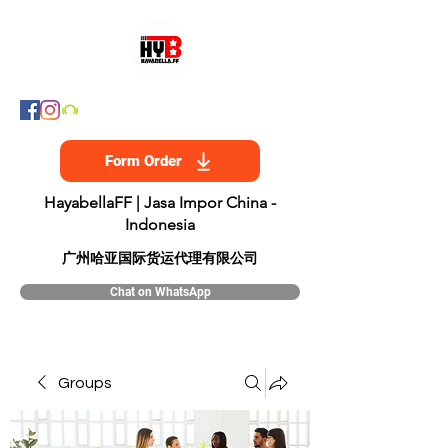
Form Order
HayabellaFF | Jasa Impor China -
Indonesia
​广州哈亚国际货运代理有限公司
Chat on WhatsApp
Groups