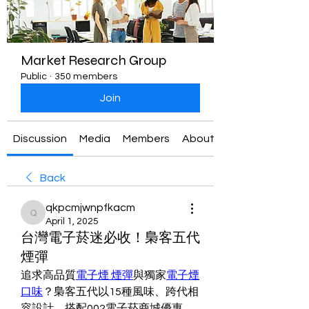
Market Research Group
Public
·
350 members
Join
Discussion
Media
Members
About
Back
qkpcmjwnpfkacm
qkpcmjwnpfkacm
April 1, 2025
台灣電子菸迷必收！梟客五代
煙彈
追求高品質
電子煙 煙彈
與獨家
電子煙
口味
？梟客五代以15種風味、跨代相
容設計，搭配002電子菸商城優惠，