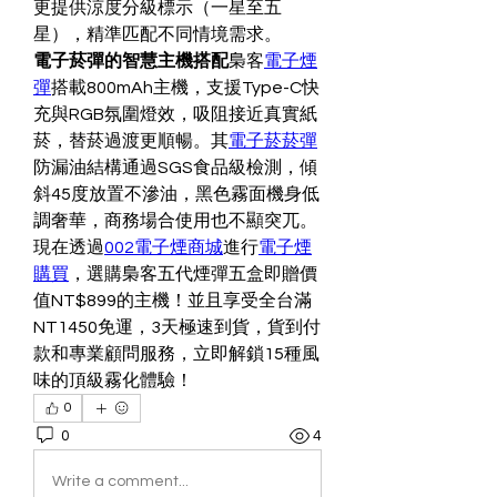
更提供涼度分級標示（一星至五
星），精準匹配不同情境需求。
電子菸彈的智慧主機搭配
梟客
電子煙
彈
搭載800mAh主機，支援Type-C快
充與RGB氛圍燈效，吸阻接近真實紙
菸，替菸過渡更順暢。其
電子菸菸彈
防漏油結構通過SGS食品級檢測，傾
斜45度放置不滲油，黑色霧面機身低
調奢華，商務場合使用也不顯突兀。
現在透過
002電子煙商城
進行
電子煙
購買
，選購梟客五代煙彈五盒即贈價
值NT$899的主機！並且享受全台滿
NT1450免運，3天極速到貨，貨到付
款和專業顧問服務，立即解鎖15種風
味的頂級霧化體驗！
0
0
4
Write a comment...