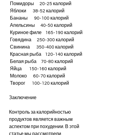
 Помидоры      20-25 калорий       
 Яблоки       38-52 калорий       
 Бананы       90-100 калорий      
 Апельсины      40-50 калорий       
 Куриное филе    165-190 калорий      
 Говядина      250-300 калорий      
 Свинина       350-400 калорий      
 Красная рыба    120-140 калорий      
 Белая рыба     70-80 калорий       
 Яйца        150-160 калорий      
 Молоко       60-70 калорий       
 Творог       100-120 калорий      
Заключение
Контроль за калорийностью 
продуктов является важным 
аспектом при похудении. В этой 
статье мы рассмотрели 