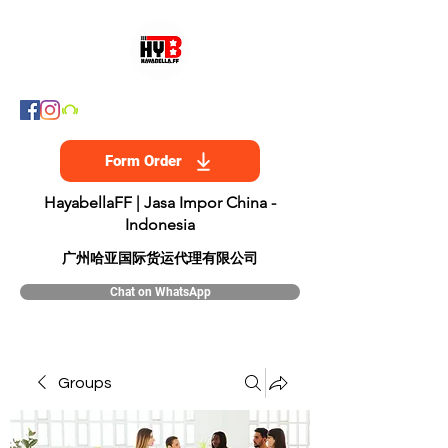
Form Order
HayabellaFF | Jasa Impor China -
Indonesia
​广州哈亚国际货运代理有限公司
Chat on WhatsApp
Groups