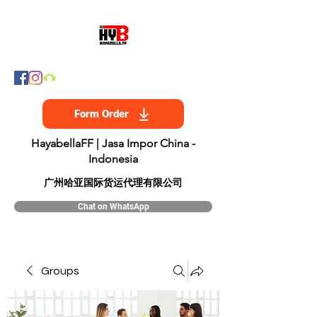
Form Order
HayabellaFF | Jasa Impor China -
Indonesia
​广州哈亚国际货运代理有限公司
Chat on WhatsApp
Groups