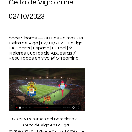
Celta de Vigo online 
02/10/2023
hace 9 horas — UD Las Palmas - RC 
Celta de Vigo | 02/10/2023 | LaLiga 
EA Sports | España | Fútbol | ⭐ 
Mejores Cuotas de Apuestas ⚡ 
Resultados en vivo ✔️ Streaming.
Goles y Resumen del Barcelona 3-2 Celta de Vigo en LaLiga | 23/09/202321:17hace 8 días 12:29hace 8 díasLa tuvo Mingueza, cerca del empate. El ex Barca casi hace el 3-3. 12:19hace 8 díasUna locura total, es el 3-2 del Barca. Cancelo hace el 3 gol y el que puede ser el triunfo, pase de Gavi y el Celta esta desecho. 12:14hace 8 díasGooool de Robert Lewandowski, al 85 el Barca lo empato. Gran pase de Cancelo y en la zona chica, hace el 2-2. 12:09hace 8 díasGoool del Barca, ahora si el cuadro culé marca. Anotación en conjunto de Lewi y Félix. Pero la anotación fue de Robert, posterior a un gran pase de Joao. 12:04hace 8 díasÚltimos minutos de juego, quedan 10, el Barca perdido en el campo. 

11:09hace 8 díasSe va Frenkie por lesión, Gavi entra en su lugar. 11:04hace 8 díasSe va Larsen por lesión y De Jong se prepara para salir por la entrada fuerte que tuvo minutos atrás. Se alista Gavi. 10:59hace 8 díasNo puede controlar Félix, era casi gol del portugués, pero no pudo controlar bien el balón. 10:54hace 8 díasAy Joao, se la pierde Félix, tira un cañonazo que se va arriba del arco. 10:44hace 8 díasAspas se manda un tiro sorprendente, Ter Stegen salva al Barca, era el primer gol del Celta. 

[en vivo] Directo Las Palmas-Celta hoy 02.10.2023 hace 2 horas — Las Palmas contra Celta de Vigo en vivo ver parti hace 54 minutos — (FÚTBOL!!) Las Palmas contra Celta de Vigo en vivo ver partido 2 octubre ...

Las Palmas - Celta Vigo en vivo, resultados H2H hace 3 horas — Las Palmas contra Celta de Vigo en vivo ver partido 2 octubre 2023. 16 sept 2023 — El encuentro Celta vs Mallorca, partido de la jornada 5 de ...

A continuación, repasamos los horarios y las televisiones en España y Latinoamérica para seguir el partido en todo el Mundo. Donde Ver el Celta de Vigo Hoy en España | Celta-Las Palmas donde televisanDAZNDAZN LaLiga (canal 55 de Movistar y 114 de Orange)Gol PlayVer partido Celta hoy gratis en Estados Unidos y Latinoamérica | Celta-Las Palmas dónde verEstados Unidos ESPN+, ESPN App, ESPN DeportesMéxico Sky Sports, Canal 5Argentina Star+, ESPNLatinoamérica Star+, ESPNCentroamérica: SKY Sports⏰ ¿A que hora juega el Celta de Vigo? Horario Celta-Las Palmas para Estados Unidos y Latinoamérica 12:00 hs (USA Los Ángeles)13:00 hs (México CDMX, Guatemala, Honduras, Costa Rica, Nicaragua, El Salvador, USA Denver)14:00 hs (Panamá, Colombia, Perú, Ecuador, USA Chicago)15:00 hs (Venezuela, Bolivia, Paraguay, R. Dominicana, Cuba, USA Washington D. 

Donde Ver el Celta de Vigo Hoy vs Las Palmas OnlineDónde televisan el Celta de Vigo hoy. Donde ver Celta por TV y Online¿Cuándo juega el Celta de Vigo y a qué hora?. El Celta de Vigo se enfrentará al Las Palmas este lunes 2 de octubre a las 21:00hs (hora de España) en el partido correspondiente a la Jornada 8 de la Liga EA Sports. ¿En qué canal ver al Celta Hoy? El partido se podrá seguir en vivo y en directo en España en DAZN, Movistar+ y Gol Play (Para Latinoamérica, consultar los canales más abajo). 

Calendario LaLiga 2023/24: jornadas, partidos, fechas, hace 1 hora — Partido UD Las Palmas Hoy Televisado vs Celta de Vigo hace 2 días — Donde Ver Las Palmas Hoy por TV y online · En qué canal juega el Las Palmas ...

LALIGA HYPERMOTION arrancó el 11 de agosto y concluirá el 2 junio. ¿Qué equipos juegan LALIGA 2023/24? El campeonato liguero 23/24 en España estará formado por estos 20 equipos: Real Madrid FC Barcelona Atlético de Madrid Sevilla Betis Real Sociedad Villarreal Athletic Club Valencia Osasuna Celta de Vigo Rayo Vallecano Alavés Granada Las Palmas Getafe Mallorca Cádiz Almería Girona Calendario LALIGA 2023/24: jornadas, partidos, fechas y horarios Getty Images Jornada 1 - 13 de agosto Almería 0-2 Rayo Vallecano Athletic 0-2 Real Madrid Atlético de Madrid 3-1 Granada Celta 0-2 Osasuna Sevilla 1-2 Valencia Las Palmas 1-1 Mallorca Getafe 0-0 Barcelona Villarreal 1-2 Betis Real Sociedad 1-1 Girona Cádiz 1-0 Alavés Jornada 2 - 20 de agosto Almería 1-3 Real Madrid Barcelona 2-0 Cádiz Mallorca 0-1 Villarreal Granada 0-2 Rayo Vallecano Alavés 4-3 Sevilla Osasuna 0-2 Athletic Club Betis 0-0 Atlético de Madrid Real Sociedad 1-1 Celta Girona 3-0 Getafe Valencia 1-0 Las Palmas Jornada 3 - 27 de agosto Athletic 4-2 Betis Celta 0-1 Real Madrid Granada 3-2 Mallorca Las Palmas 0-0 Real Sociedad Cádiz 1-1 Almería Rayo Vallecano vs Atlético de Madrid Villarreal 3-4 Barcelona Sevilla 1-2 Girona Valencia 1-2 Osasuna Getafe vs Alavés Jornada 4 - 3 de septiembre Almería 2-3 Celta Atlético de Madrid APLAZADO Sevilla Betis 1-0 Rayo Vallecano Cádiz 3-1 Villarreal Girona 1-0 Las Palmas Alavés 1-0 Valencia Mallorca 0-0 Athletic Osasuna 1-2 Barcelona Real Madrid 2-1 Getafe Real Sociedad 5-3 Granada Jornada 5 - 17 de septiembre Athletic 3-0 Cádiz Barcelona 5-0 Betis Celta 0-1 Mallorca Getafe 3-2 Osasuna Real Madrid 2-1 Real Sociedad Villarreal 2-1 Almería Valencia 3-0 Atlético de Madrid Granada vs Girona Sevilla 1-0 Las Palmas Rayo Vallecano 2-0 Alavés Jornada 6 - 24 de septiembre Almería 2-2 Valencia Atlético de Madrid 3-1 Real Madrid Barcelona 3-2 Celta Betis 1-1 Cádiz Girona 5-3 Mallorca Osasuna 0-0 Sevilla Rayo Vallecano 1-1 Villarreal Alavés 0-2 Athletic Real Sociedad 4-3 Getafe Las Palmas 1-0 Granada Jornada 7 - 27 de septiembre Athletic 2-2 Getafe Cádiz 0-0 Rayo Vallecano Sevilla 5-1 Almería Osasuna 0-2 Atlético de Madrid Mallorca 2-2 Barcelona Granada 1-1 Betis Villarreal 1-2 Girona Valencia 0-1 Real Sociedad Real Madrid 2-0 Las Palmas Celta 1-1 Alavés Jornada 8 - 1 de octubre Almería 3-3 Granada Atlético de Madrid 3-2 Cádiz Barcelona 1-0 Sevilla Betis vs Valencia Getafe 0-0 Villarreal Girona 0-3 Real Madrid Alavés 0-2 Osasuna Real Sociedad 3-0 Athletic Las Palmas vs Celta Rayo Vallecano 2-2 Mallorca Jornada 9 - 8 de octubre Atlético de Madrid vs Real Sociedad Cádiz vs Girona Celta vs Getafe Mallorca vs Valencia Alavés vs Betis Athletic vs Almería Granada vs Barcelona Real Madrid vs Osasuna Sevilla vs Rayo Vallecano Villarreal vs Las Palmas Jornada 10 - 22 de octubre Las Palmas vs Rayo Vallecano Girona vs Almería Barcelona vs Athletic Celta vs Atlético de Madrid Getafe vs Betis Valencia vs Cádiz Real Sociedad vs Mallorca Sevilla vs Real Madrid Osasuna vs Granada Villarreal vs Alavés Jornada 11 - 29 de octubre Almería vs Las Palmas Athletic vs Valencia Barcelona vs Real Madrid Betis vs Osasuna Cádiz vs Sevilla Rayo Vallecano vs Real Sociedad Granada vs Villarreal Girona vs Celta Mallorca vs Getafe Atlético de Madrid vs Alavés Jornada 12 - 5 de noviembre Betis vs Mallorca Celta vs Sevilla Alavés vs Almería Villarreal vs Athletic Las Palmas vs Atlético de Madrid Real Sociedad vs Barcelona Getafe vs Cádiz Osasuna vs Girona Real Madrid vs Rayo Vallecano Valencia vs Granada Jornada 13 - 12 de noviembre Almería vs Real Sociedad Athletic vs Celta Atlético de Madrid vs Villarreal Real Madrid vs Valencia Sevilla vs Betis Mallorca vs Cádiz Granada vs Getafe Rayo Vallecano vs Girona Osasuna vs Las Palmas Barcelona vs Alavés Jornada 14 - 26 de noviembre Atlético de Madrid vs Mallorca Betis vs Las Palmas Cádiz vs Real Madrid Real Sociedad vs Sevilla Alavés vs Granada Getafe vs Almería Girona vs Athletic Rayo Vallecano vs Barcelona Valencia vs Celta Villarreal vs Osasuna Jornada 15 - 3 de diciembre Almería vs Betis Athletic vs Rayo Vallecano Girona vs Valencia Osasuna vs Real Sociedad Sevilla vs Villarreal Barcelona vs Atlético de Madrid Celta vs Cádiz Las Palmas vs Getafe Real Madrid vs Granada Mallorca vs Alavés Jornada 16 - 10 de diciembre Barcelona vs Girona Betis vs Real Madrid Cádiz vs Osasuna Getafe vs Valencia Mallorca vs Sevilla Alavés vs Las Palmas Atlético de Madrid vs Almería Granada vs Athletic Rayo Vallecano vs Celta Villarreal vs Real Sociedad Jornada 17 - 17 de diciembre Almería vs Mallorca Athletic vs Atlético de Madrid Celta vs Granada Osasuna vs Rayo Vallecano Real Madrid vs Villarreal Valencia vs Barcelona Real Sociedad vs Betis Las Palmas vs Cádiz Sevilla vs Getafe Girona vs Alavés Jornada 18 - 20 de diciembre Athletic vs Las Palmas Atlético de Madrid vs Getafe Betis vs Girona Cádiz vs Real Sociedad Mallorca vs Osasuna Rayo Vallecano vs Valencia Granada vs Sevilla Alavés vs Real Madrid Barcelona vs Almería Villarreal vs Celta Jornada 19 - 3 de enero Getafe vs Rayo Vallecano Valencia vs Villarreal Osasuna vs Almería Sevilla vs Athletic Girona vs Atlético de Madrid Las Palmas vs Barcelona Celta vs Betis Granada vs Cádiz Real Madrid vs Mallorca Real Sociedad vs Alavés Jornada 20 - 13 de enero Almería vs Girona Athletic vs Real Sociedad Atlético de Madrid vs Rayo Vallecano Barcelona vs Osasuna Betis vs Granada Cádiz vs Valencia Getafe vs Real Madrid Las Palmas vs Villarreal Mallorca vs Celta Sevilla vs Alavés Jornada 21 - 21 de enero Celta vs Real Sociedad Girona vs Sevilla Alavés vs Cádiz Real Madrid vs Almería Valencia vs Athletic Granada vs Atlético de Madrid Betis vs Barcelona Osasuna vs Getafe Villarreal vs Mallorca Rayo Vallecano vs Las Palmas Jornada 22 - 28 de enero Atlético de Madrid vs Valencia Barcelona vs Villarreal Celta vs Girona Getafe vs Granada Las Palmas vs Real Madrid Cádiz vs Athletic Mallorca vs Betis Sevilla vs Osasuna Real Sociedad vs Rayo Vallecano Almería vs Alavés Jornada 23 - 4 de febrero Athletic vs Mallorca Betis vs Getafe Girona vs Real Sociedad Rayo Vallecano vs Sevilla Granada vs Las Palmas Alavés vs Barcelona Valencia vs Almería Real Madrid vs Atlético de Madrid Villarreal vs Cádiz Osasuna vs Celta Jornada 24 - 11 de febrero Almería vs Athletic Barcelona vs Granada Mallorca vs Rayo Vallecano Las Palmas vs Valencia Alavés vs Villarreal Sevilla vs Atlético de Madrid Cádiz vs Betis Getafe vs Celta Real Madrid vs Girona Real Sociedad vs Osasuna Jornada 25 - 18 de febrero Athletic vs Girona Atlético de Madrid vs Las Palmas Mallorca vs Real Sociedad Rayo Vallecano vs Real Madrid Granada vs Almería Celta vs Barcelona Osasuna vs Cádiz Villarreal vs Getafe Valencia vs Sevilla Betis vs Alavés Jornada 26 - 25 de febrero Almería vs Atlético de Madrid Barcelona vs Getafe Cá