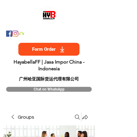
Form Order
HayabellaFF | Jasa Impor China -
Indonesia
​广州哈亚国际货运代理有限公司
Chat on WhatsApp
Groups