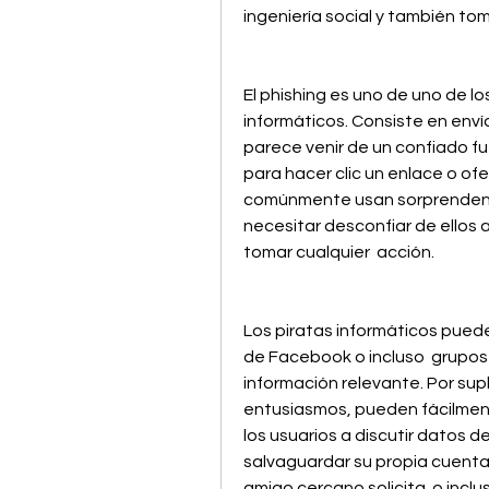
ingeniería social y también to
El phishing es uno de uno de lo
informáticos. Consiste en envía
parece venir de un confiado fu
para hacer clic un enlace o ofe
comúnmente usan sorprendentes
necesitar desconfiar de ellos a
tomar cualquier  acción.
Los piratas informáticos pueden
de Facebook o incluso  grupos
información relevante. Por sup
entusiasmos, pueden fácilmente
los usuarios a discutir datos 
salvaguardar su propia cuenta
amigo cercano solicita  o inclu