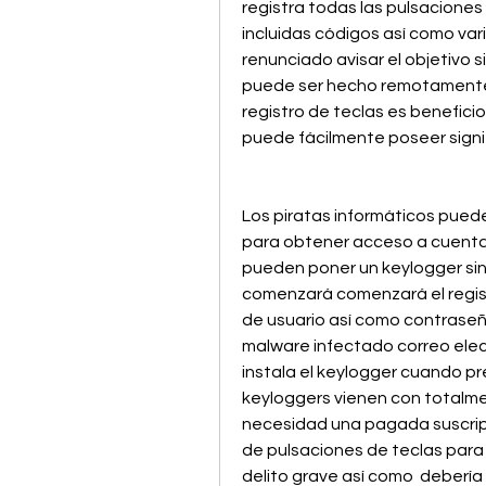
registra todas las pulsaciones
incluidas códigos así como vari
renunciado avisar el objetivo s
puede ser hecho remotamente u
registro de teclas es beneficio
puede fácilmente poseer signif
Los piratas informáticos pueden
para obtener acceso a cuenta
pueden poner un keylogger sin 
comenzará comenzará el regist
de usuario así como contraseña
malware infectado correo elec
instala el keylogger cuando p
keyloggers vienen con totalme
necesidad una pagada suscripc
de pulsaciones de teclas para
delito grave así como  debería