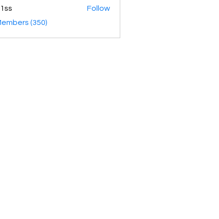
1ss
Follow
Members (350)