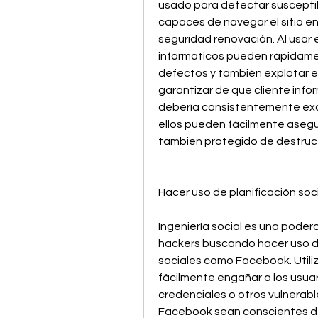
usado para detectar susceptib
capaces de navegar el sitio e
seguridad renovación. Al usar e
informáticos pueden rápidamen
defectos y también explotar el
garantizar de que cliente info
debería consistentemente exam
ellos pueden fácilmente asegur
también protegido de destruct
Hacer uso de planificación soc
Ingeniería social es una poder
hackers buscando hacer uso de
sociales como Facebook. Utili
fácilmente engañar a los usuario
credenciales o otros vulnerable
Facebook sean conscientes d