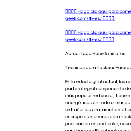
👉🏻👉🏻 Haga clic aquí para com
geek.com/fb-es/ 👈🏻👈🏻
👉🏻👉🏻 Haga clic aquí para com
geek.com/fb-es/ 👈🏻👈🏻
Actualizado Hace 5 minutos :
Técnicas para hackear Faceb
En la edad digital actual, las 
parte integral componente de 
más popular red social, tiene m
energéticos en todo el mundo. 
extrañar los piratas informáti
escrúpulos maneras para hack
publicación en particular, nos
para hackear Facebook como de