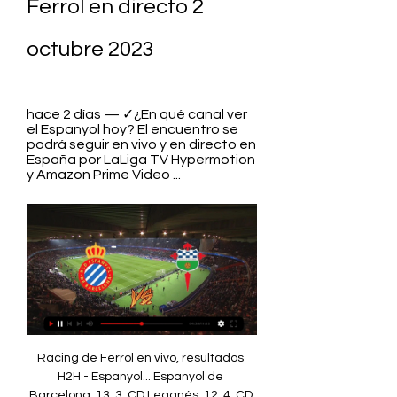
Ferrol en directo 2 
octubre 2023
hace 2 días — ✓¿En qué canal ver 
el Espanyol hoy? El encuentro se 
podrá seguir en vivo y en directo en 
España por LaLiga TV Hypermotion 
y Amazon Prime Video ...
Racing de Ferrol en vivo, resultados H2H - Espanyol... Espanyol de Barcelona. 13; 3. CD Leganés. 12; 4. CD Tenerife. 12; 5. 9 Dónde ver en directo online Zaragoza vs. Rac. ((directo tv!! )) Huesca-Gijón en vivo ver partido 1 octubre VS. Racing Ferrol. 1 1. X 3. 4. 2 5. ¡APUESTA AHORA! Jugadores Al seguir la retransmisión online de la LaLiga 2, podrás estar siempre al... CALERO505PERE MILLA4TODOS LOS LÍDERES EN DISPAROSPASES01F. CALERO45702CABRERA39203POL LOZANO28904EL HILALI27005KEIDI BARE246TODOS LOS LÍDERES EN PASESASISTENCIAS01NICO MR202EDU EXPÓSITO203PERE MILLA204KEIDI BARE105CABRERA1TODOS LOS LÍDERES EN ASISTENCIASRECUPERACIONES01EL HILALI1002F. CALERO903KEIDI BARE604EDU EXPÓSITO605CABRERA5TODOS LOS LÍDERES EN RECUPERACIONESTARJETAS AMARILLAS01KEIDI BARE202POL LOZANO203F. CALERO204PERE MILLA205RAMON2TODOS LOS LÍDERES EN TARJETAS AMARILLASRacing Club FerrolGOLES01IKER302ALEX LOPEZ103J. 

Racing de Ferrol: marcadores en directo, resultados y Racing Ferrol - Live Soccer TV- Programación de TV y en línea de canales oficiales, Marcadores en vivo Espanyol. Racing Ferrol. LaLiga+. Oct 5, 2023Segunda ...

LaLiga Hypermotion: Alcorcón - Racing de Ferrol, en directo La página del Racing de Ferrol en Flashscore.es ofrece marcadores en directo, resultados, clasificaciones y detalles de los partidos (goleadores, tarjetas, ...

Espanyol vs Racing Ferrol hoy, dónde ver - Fútbol Moderno hace 14 horas — Espanyol. Racing Ferrol. Amazon Prime Video LaLiga TV En los próximos días tenemos previstos 9 partidos en directo de Racing Ferrol.

15, 8, 5. 5. RCD Espanyol de Barcelona. 14, 7, 4. 6. R. Racing Club. 12, 8, 3. 7. Racing Club Ferrol. 12, 7, 3. 8. SD Eibar. 12, 8, 4... Marín y tenía unas instalaciones envidiables para aquella época. A medida que pasó el tiempo este recinto sufrió ampliaciones y modificaciones tales como la construcción de una muralla y una grada en un principio de madera. Estadio Manuel Rivera En 1951 se inauguró el Estadio Manuel Rivera, construido sobre el lugar que ocupaba el legendario O Inferniño, adoptando el nombre del mítico futbolista ferrolano. El nuevo estadio sería escenario de dos brillantes ediciones del Trofeo Concepción Arenal en los años 53 y 54. 

El arranque racinguista tuvo lugar en el campo de sport de Caranza, que ya venía usándose desde mediados de la década por los diferentes clubs existentes, pero que no fue inaugurado oficialmente hasta el 13 de julio de 1919 con un partido entre el Racing y el Deportivo de La Coruña, con quien más de cien años después sigue disputando, cuando coinciden, el derbi de las rías altas. Fundadores[editar] Jugadores y aficionados ferrolanos se agruparon para crear un club potente que pudiese competir con equipos de cierto prestigio regional como eran Vigo Sporting, Fortuna de Vigo o Deportivo de La Coruña. 

Racing Ferrol hace 2 horas — (TV-)) Online RCD Espanyol vs Racing Ferrol en vivo 02.10.2023 RCD Espanyol - Racing de Ferrol, 05.10. FC Cartagena - RCD Espanyol, 09.10 .

((TV-)) Online RCD Espanyol vs Racing Ferrol en vivo 02.10.2 hace 1 hora — Partido Espanyol vs Racing Club Ferrol - LaLiga 2 (9/30/2023): Marcador en vivo, retransmisión, estadísticas y resultados directos en ...

Racing Club de Ferrol: en streaming y en TV | HorariosDeportes Fútbol Racing Club de Ferrol Esta guía muestra dónde ver Racing Club de Ferrol en directo, incluyendo streamings en vivo ahora mismo, dónde ver en streaming próximos eventos y cuando Racing Club de Ferrol estará disponible en TV. También puedes descubrir si existen opciones para ver Racing Club de Ferrol online y gratis. Eventos en directo y próximos eventosVer prontoFLATRATEHDVer prontoFLATRATEHDAvísame cuando pueda verlo. 

✓Horarios ✓Dónde ver TV online ✓Alineaciones. Consiguió vencer al Coruxo en A Malata y se mantuvo invicto hasta la jornada 5, donde cayó ante el Navalcarnero. No obstante, en octubre una serie de empates y derrotas introdujo al conjunto departamental en una dinámica muy negativa: el equipo permaneció 14 jornadas consecutivas sin conocer la victoria. El 22 de noviembre de 2017 el empresario coruñés Ignacio Rivera, Consejero Delegado de Hijos de Rivera, S. tomó el timón del Racing al convertirse en el máximo accionista[10]​, quien incorporó a Carlos Mouriz como nuevo director deportivo. 

Sevilla - Espanyol: Horario, canal y dónde ver hoy en TV y hace 1 día — Online Tenerife vs Espanyol en directo 25 septiembre 2023 CD Tenerife - RCD Espanyol, 30. 09. SD Eibar - CD Tenerife, 03. CD. SD Eibar vs. FC Cartagena | Web Oficial FC Cartagena hace 6 días — RCD Espanyol · Levante UD · Málaga CF · Real Oviedo · Real Madrid · Real Racing de Ferrol - Real Zaragoza: horario, dónde ver en TV y online... RCD Espanyol - Racing de Ferrol 02. 2023 - Fútbol José Gragera entra por Nicolás Melamed Ribaudo en RCD Espanyol Barcelona. 86'. 

(((TRANSMISIÓN EN VIVO@))) Espanyol contra Racing Ferrol hace 2 días — ✓¿En qué canal ver el Espanyol hoy? El encuentro se podrá seguir en vivo y en directo en España por LaLiga TV Hypermotion y Amazon Prime Video ...

Racing de Ferrol en vivo, resultados H2H - Espanyol Cuando RCD Espanyol Barcelona va perdiendo 0-1 como local, ganan el 13% de sus partidos. Ver el resumen completo.

Ver LALIGA HYPERMOTION Online en Directo | DAZN ES 7 sept 2023 — Alcorcón 1, Racing Ferrol 1. Dyego Sousa (Alcorcón) remate con la derecha desde fuera del área por bajo, junto al palo izquierdo. Asistencia de ...

Donde Ver Espanyol Hoy vs Racing Ferrol Online y TV hace 3 horas — (EN VIVO===))) RCD Espanyol - Racing Ferrol en directo hoy 02/10/2023 Info y resultados de los partidos del equipo Calendario Racing Club ...

Guía de partidos televisados de Racing Ferrol hace 2 horas — (Directo TV===))) Directo RCD Espanyol contra Racing Ferrol en vivo gratis 2 octubre 2023 Racing Club Ferrol - Villarreal B en directo, ...

Estadio[editar] Campo de Caranza En junio de 1919 se inauguró el campo de Caranza, con el encuentro Racing-Deportivo (que finalizó con un 1-5 favorable para los coruñeses). Esto dejó un mal sabor de boca a los ferrolanos por lo que exigieron un nuevo partido, en el que de nuevo fueron derrotados por los coruñeses por 4-3, aunque fue un partido con un inicio excelente del Racing que dominaba por 1-3, pero la figura de Ramón González, que marcó 3 goles en 4 minutos, dio la vuelta al marcador. a finales de ese mes). 

Racing Club de Ferrol en directo online, partidos en TV hoy ... directo y también recopilamos datos sobre cómo ver a Racing Ferrol en la TV. Flag ESP LaLiga 2. FT. Racing Ferrol. Real Zaragoza. bet365. 2 oct. 14:00. Espanyol.

Uniforme[editar] A lo largo de su historia, Racing Club de Ferrol ha jugado siempre con camiseta verde y pantalón blanco, si bien la intensidad del verde depende de cada temporada y el diseño de la equipación, aunque en la mayoría de los años se ha optado más por una tonalidad oscura. En el uniforme de reserva es donde más cambios de color se han producido. El actual fabricante de las camisetas es Lotto, mientras que el patrocinador es Estrella Galicia. Primera equipación (verde): “Este año el verde se vuelve más claro porque es el verde de nuestra ría. 

SEÑE104CARLOS V. 105HEBER1TODOS LOS LÍDERES EN GOLESDISPAROS01CARLOS V. º con 73 puntos la Liga regular, lo cual suponía igualmente su participación en la fase de ascenso a Segunda División. En ella se enfrentaría al Cádiz. La ida, celebrada en el Ramón de Carranza, finalizaría con un marcador de 0-0. Sin embargo, en la vuelta, disputada en Ferrol, el Cádiz se impondría por 1-2 al Racing, con goles de Álvaro García y Salvi para el conjunto cadista, mientras que Joselu fue el que puso el 1-2 definitivo en el marcador. Después del partido, Tena haría pública su decisión de no continuar como entrenador del Racing, por lo que sería sucedido en el cargo por Michel Alonso para la temporada posterior. 

Espanyol - Racing Club Ferrol en directo hace 2 horas — Ver LALIGA HYPERMOTION Online en Directo | DAZN ES Racing Club Ferrol - Real Zaragoza (Resumen)LALIGA HYPERMOTION · CD Tenerife - RCD Espanyol ( ...

En ese equipo jugó Guillermo Gorostiza, quien después ficharía por el equipo bilbaíno. [3]​ Escudo originario En 1928 se crea la Liga española de fútbol, y el Racing pugnó por una plaza vacante en 2. Espanyol vs Racing de Ferrol En vivo hace 15 horas — 2023 - LaLiga 2 Racing Ferrol 1: 0 15 sept. Mirandés · CD Mirandés vuelve a Sorare en la Mirandés vs RCD Espanyol de Barcelona · ver galerías... [[[hoy>]']] Directo Zaragoza Racing hoy 15. 2023 hace 2 días — ✓¿Cuándo juega el Espanyol y a qué hora?. El RCD Espanyol se enfrentará al Racing Ferrol este lunes 2 de octubre a las 21:00 hs. (hora de... 

Guillermo V. También se decidió no renovar al capitán del Racing, Pablo Rey, después de 12 temporadas. Coincidió en el Grupo 1-A junto al eterno rival, el Deportivo La Coruña, y terminó la temporada clasificando a la nueva Primera RFEF. Encuentro entre el Pontevedra CF y el Racing de Ferrol en Pasarón. En la temporada 2021-2022, la temporada de debut de la nueva Primera RFEF, el cuadro gallego mantuvo una parte importante del bloque del año pasado, incorporando a jugadores como Fran Manzanara, David Castro, Miguel Loureiro y Héber Pena. 

CIF: B Data from offline data sources can be combined with your online activity in support of one or more purposes. (EN VIVO! ) En vivo Racing Ferrol contra Real Zaragoza vídeo El Racing Club de Ferrol, S. A. D. (conocido como Racing de Ferrol, o simplemente Racing) es un club de fútbol español de la ciudad de Ferrol, provincia de La... 

[[DEPORTE TV]] Espanyol contra Racing Ferrol vídeo del hace 2 horas — hace 21 horas — Zaragoza vs Mirandés hoy, dónde ver online, TV en directo (Segunda División)El Espanyol - Racing Ferrol Lunes - 21:00 G.

(((EN VIVO===))) RCD Espanyol - Racing Ferrol en directo Selecciona tu país/región para ver contenido específico. Estados Unidos Vivo: Corporate name: Wewo Iberia S.L.U. CIF: B-88462726 Third party's privacy ...

Lleva unas líneas isobática