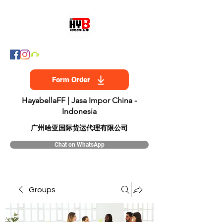
Form Order
HayabellaFF | Jasa Impor China -
Indonesia
​广州哈亚国际货运代理有限公司
Chat on WhatsApp
Groups