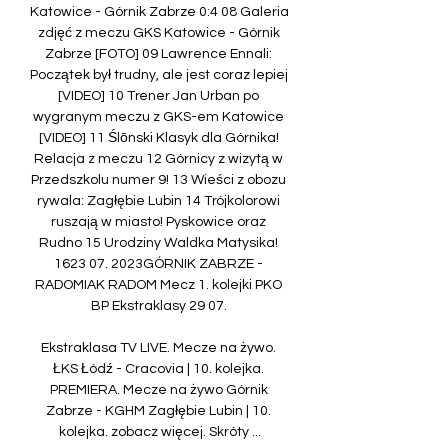
Katowice - Górnik Zabrze 0:4 08 Galeria 
zdjęć z meczu GKS Katowice - Górnik 
Zabrze [FOTO] 09 Lawrence Ennali: 
Początek był trudny, ale jest coraz lepiej 
[VIDEO] 10 Trener Jan Urban po 
wygranym meczu z GKS-em Katowice 
[VIDEO] 11 Ślōnski Klasyk dla Górnika! 
Relacja z meczu 12 Górnicy z wizytą w 
Przedszkolu numer 9! 13 Wieści z obozu 
rywala: Zagłębie Lubin 14 Trójkolorowi 
ruszają w miasto! Pyskowice oraz 
Rudno 15 Urodziny Waldka Matysika! 
1623 07. 2023GÓRNIK ZABRZE - 
RADOMIAK RADOM Mecz 1. kolejki PKO 
BP Ekstraklasy 29 07. 

Ekstraklasa TV LIVE. Mecze na żywo. 
ŁKS Łódź - Cracovia | 10. kolejka. 
PREMIERA. Mecze na żywo Górnik 
Zabrze - KGHM Zagłębie Lubin | 10. 
kolejka. zobacz więcej. Skróty ...
