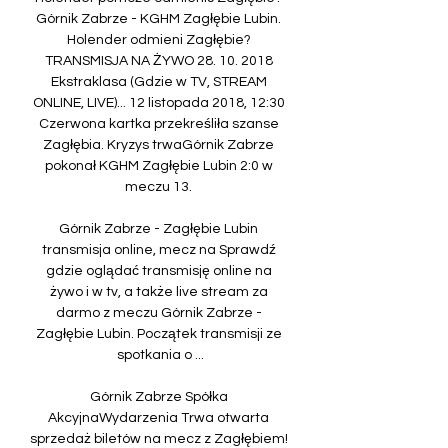
Górnik Zabrze - KGHM Zagłębie Lubin. 
Holender odmieni Zagłębie? 
TRANSMISJA NA ŻYWO 28. 10. 2018 
Ekstraklasa (Gdzie w TV, STREAM 
ONLINE, LIVE)... 12 listopada 2018, 12:30 
Czerwona kartka przekreśliła szanse 
Zagłębia. Kryzys trwaGórnik Zabrze 
pokonał KGHM Zagłębie Lubin 2:0 w 
meczu 13. 

Górnik Zabrze - Zagłębie Lubin 
transmisja online, mecz na Sprawdź 
gdzie oglądać transmisję online na 
żywo i w tv, a także live stream za 
darmo z meczu Górnik Zabrze - 
Zagłębie Lubin. Początek transmisji ze 
spotkania o ...

Górnik Zabrze Spółka 
AkcyjnaWydarzenia Trwa otwarta 
sprzedaż biletów na mecz z Zagłębiem! 