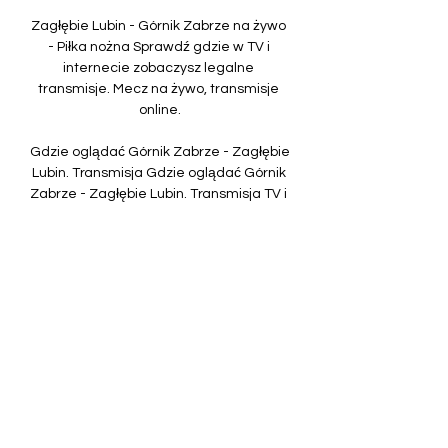
Zagłębie Lubin - Górnik Zabrze na żywo 
- Piłka nożna Sprawdź gdzie w TV i 
internecie zobaczysz legalne 
transmisje. Mecz na żywo, transmisje 
online.

Gdzie oglądać Górnik Zabrze - Zagłębie 
Lubin. Transmisja Gdzie oglądać Górnik 
Zabrze - Zagłębie Lubin. Transmisja TV i 
stream online (02.10, godz. 19:00). 
02.10.2023, 19:00. Aktualizacja: 
27.09.2023, 07:17. Autor: ...

Ekstraklasa | CANAL+ ... online, 
wystarczy dostęp do internetu Górnik 
Zabrze - KGHM Zagłębie Lubin. Pon. 
09:55. CANAL+ SPORT. Kontynuuj ...

29 listopada 2019, 13:18 Zagłębie jedzie 
do Zabrza po pierwszą wygranąGórnik 
Zabrze - Zagłębie Lubin TRANSMISJA 