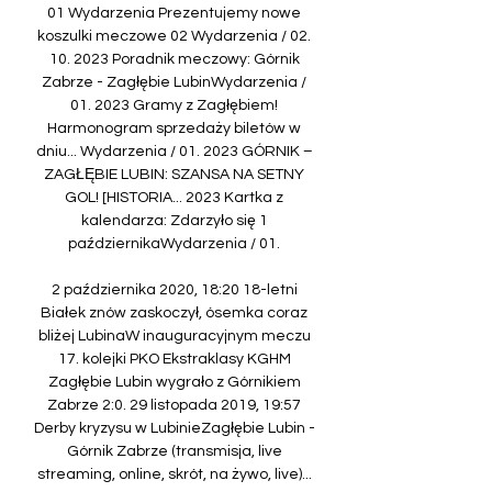
01 Wydarzenia Prezentujemy nowe 
koszulki meczowe 02 Wydarzenia / 02. 
10. 2023 Poradnik meczowy: Górnik 
Zabrze - Zagłębie LubinWydarzenia / 
01. 2023 Gramy z Zagłębiem! 
Harmonogram sprzedaży biletów w 
dniu... Wydarzenia / 01. 2023 GÓRNIK – 
ZAGŁĘBIE LUBIN: SZANSA NA SETNY 
GOL! [HISTORIA... 2023 Kartka z 
kalendarza: Zdarzyło się 1 
październikaWydarzenia / 01. 

2 października 2020, 18:20 18-letni 
Białek znów zaskoczył, ósemka coraz 
bliżej LubinaW inauguracyjnym meczu 
17. kolejki PKO Ekstraklasy KGHM 
Zagłębie Lubin wygrało z Górnikiem 
Zabrze 2:0. 29 listopada 2019, 19:57 
Derby kryzysu w LubinieZagłębie Lubin - 
Górnik Zabrze (transmisja, live 
streaming, online, skrót, na żywo, live)... 
