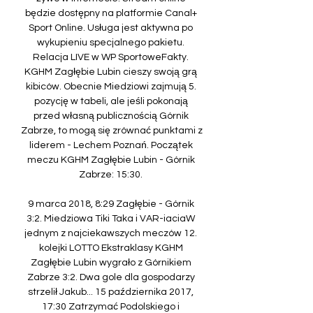
będzie dostępny na platformie Canal+ 
Sport Online. Usługa jest aktywna po 
wykupieniu specjalnego pakietu. 
Relacja LIVE w WP SportoweFakty. 
KGHM Zagłębie Lubin cieszy swoją grą 
kibiców. Obecnie Miedziowi zajmują 5. 
pozycję w tabeli, ale jeśli pokonają 
przed własną publicznością Górnik 
Zabrze, to mogą się zrównać punktami z 
liderem - Lechem Poznań. Początek 
meczu KGHM Zagłębie Lubin - Górnik 
Zabrze: 15:30. 

9 marca 2018, 8:29 Zagłębie - Górnik 
3:2. Miedziowa Tiki Taka i VAR-iaciaW 
jednym z najciekawszych meczów 12. 
kolejki LOTTO Ekstraklasy KGHM 
Zagłębie Lubin wygrało z Górnikiem 
Zabrze 3:2. Dwa gole dla gospodarzy 
strzelił Jakub... 15 października 2017, 
17:30 Zatrzymać Podolskiego i 