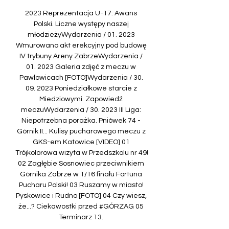
2023 Reprezentacja U-17: Awans 
Polski. Liczne występy naszej 
młodzieżyWydarzenia / 01. 2023 
Wmurowano akt erekcyjny pod budowę 
IV trybuny Areny ZabrzeWydarzenia / 
01. 2023 Galeria zdjęć z meczu w 
Pawłowicach [FOTO]Wydarzenia / 30. 
09. 2023 Poniedziałkowe starcie z 
Miedziowymi. Zapowiedź 
meczuWydarzenia / 30. 2023 III Liga: 
Niepotrzebna porażka. Pniówek 74 - 
Górnik II... Kulisy pucharowego meczu z 
GKS-em Katowice [VIDEO] 01 
Trójkolorowa wizyta w Przedszkolu nr 49! 
02 Zagłębie Sosnowiec przeciwnikiem 
Górnika Zabrze w 1/16 finału Fortuna 
Pucharu Polski! 03 Ruszamy w miasto! 
Pyskowice i Rudno [FOTO] 04 Czy wiesz, 
że...? Ciekawostki przed #GÓRZAG 05 
Terminarz 13. 
