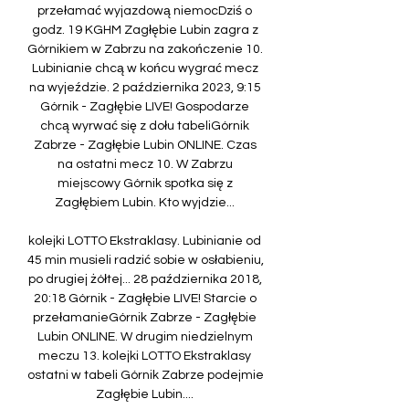
przełamać wyjazdową niemocDziś o 
godz. 19 KGHM Zagłębie Lubin zagra z 
Górnikiem w Zabrzu na zakończenie 10. 
Lubinianie chcą w końcu wygrać mecz 
na wyjeździe. 2 października 2023, 9:15 
Górnik - Zagłębie LIVE! Gospodarze 
chcą wyrwać się z dołu tabeliGórnik 
Zabrze - Zagłębie Lubin ONLINE. Czas 
na ostatni mecz 10. W Zabrzu 
miejscowy Górnik spotka się z 
Zagłębiem Lubin. Kto wyjdzie... 

kolejki LOTTO Ekstraklasy. Lubinianie od 
45 min musieli radzić sobie w osłabieniu, 
po drugiej żółtej... 28 października 2018, 
20:18 Górnik - Zagłębie LIVE! Starcie o 
przełamanieGórnik Zabrze - Zagłębie 
Lubin ONLINE. W drugim niedzielnym 
meczu 13. kolejki LOTTO Ekstraklasy 
ostatni w tabeli Górnik Zabrze podejmie 
Zagłębie Lubin.... 
