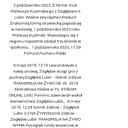
2 października 2023, 8:39 Hat-trick 
Mateusza Kuzimskiego z Zagłębiem II 
Lubin. Ważne zwycięstwo Raduni! 
Znakomitą formą strzelecką popisał się 
w niedzielę, 1 października 2023 roku 
Mateusz Kuzimski. Wywodzący się z 
regionu napastnik zdobył trzy bramki w 
spotkaniu... 1 października 2023, 17:29 
Fortuna Pucharu Polski. 

6 maja 2018, 13:10 Lewandowski z 
nową umową, Zagłębie wciąż gra o 
pucharyZagłębie Lubin - Górnik Zabrze 
TRANSMISJA NA ŻYWO 06. 05. 2018 
Ekstraklasa (Gdzie w TV, STREAM 
ONLINE, LIVE). Pomimo zawirowań wokół 
kierownictwa Zagłębia Lubin,... 6 maja 
2018, 12:24 Górnik Zabrze - Zagłębie 
Lubin 2:2 NA ŻYWOGórnik Zabrze - 
Zagłębie Lubin TRANSMISJA NA ŻYWO 
WYNIK Początek rundy wiosennej w 