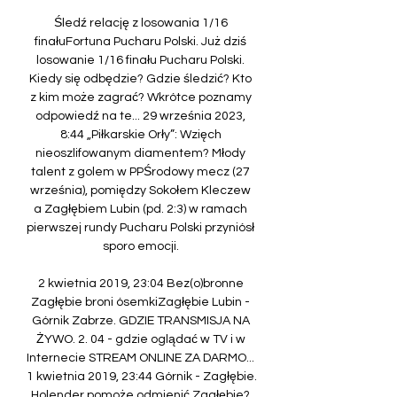
Śledź relację z losowania 1/16 
finałuFortuna Pucharu Polski. Już dziś 
losowanie 1/16 finału Pucharu Polski. 
Kiedy się odbędzie? Gdzie śledzić? Kto 
z kim może zagrać? Wkrótce poznamy 
odpowiedź na te... 29 września 2023, 
8:44 „Piłkarskie Orły”: Wzięch 
nieoszlifowanym diamentem? Młody 
talent z golem w PPŚrodowy mecz (27 
września), pomiędzy Sokołem Kleczew 
a Zagłębiem Lubin (pd. 2:3) w ramach 
pierwszej rundy Pucharu Polski przyniósł 
sporo emocji. 

2 kwietnia 2019, 23:04 Bez(o)bronne 
Zagłębie broni ósemkiZagłębie Lubin - 
Górnik Zabrze. GDZIE TRANSMISJA NA 
ŻYWO. 2. 04 - gdzie oglądać w TV i w 
Internecie STREAM ONLINE ZA DARMO... 
1 kwietnia 2019, 23:44 Górnik - Zagłębie. 
Holender pomoże odmienić Zagłębie? 