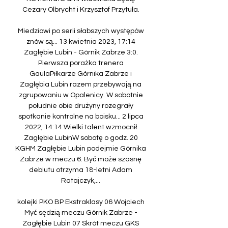
Cezary Olbrycht i Krzysztof Przytuła. 

Miedziowi po serii słabszych występów 
znów są... 13 kwietnia 2023, 17:14 
Zagłębie Lubin - Górnik Zabrze 3:0. 
Pierwsza porażka trenera 
GaulaPiłkarze Górnika Zabrze i 
Zagłębia Lubin razem przebywają na 
zgrupowaniu w Opalenicy. W sobotnie 
południe obie drużyny rozegrały 
spotkanie kontrolne na boisku... 2 lipca 
2022, 14:14 Wielki talent wzmocnił 
Zagłębie LubinW sobotę o godz. 20 
KGHM Zagłębie Lubin podejmie Górnika 
Zabrze w meczu 6. Być może szasnę 
debiutu otrzyma 18-letni Adam 
Ratajczyk,... 

kolejki PKO BP Ekstraklasy 06 Wojciech 
Myć sędzią meczu Górnik Zabrze - 
Zagłębie Lubin 07 Skrót meczu GKS 