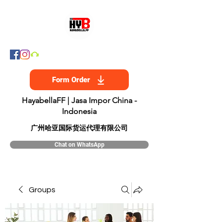
Form Order
HayabellaFF | Jasa Impor China -
Indonesia
​广州哈亚国际货运代理有限公司
Chat on WhatsApp
Groups