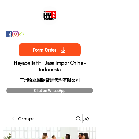
Form Order
HayabellaFF | Jasa Impor China -
Indonesia
​广州哈亚国际货运代理有限公司
Chat on WhatsApp
Groups