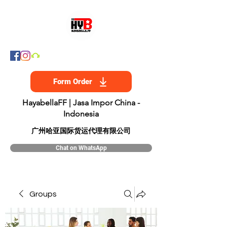
Form Order
HayabellaFF | Jasa Impor China -
Indonesia
​广州哈亚国际货运代理有限公司
Chat on WhatsApp
Groups