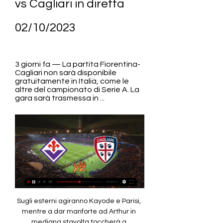
vs Cagliari in diretta 
02/10/2023
3 giorni fa — La partita Fiorentina-
Cagliari non sarà disponibile 
gratuitamente in Italia, come le 
altre del campionato di Serie A. La 
gara sarà trasmessa in ...
Sugli esterni agiranno Kayode e Parisi, mentre a dar manforte ad Arthur in mediana stavolta toccherà a Mandragora. Davanti Nzola è sempre in vantaggio su Beltran: alle spalle dell’ex Spezia agiranno Gonzalez, Bonaventura e Brekalo. Un solo dubbio per Ranieri: riguarda la porta, dove Radunovic dovrebbe essere preferito a Scuffet. Sulla trequarti Luvumbo e Oristanio supporteranno l’unica punta Petagna. Come vedere Fiorentina-Cagliari in diretta tv e in streamingFiorentina-Cagliari è in programma lunedì alle 20:45 allo stadio “Franchi” di Firenze e verrà trasmessa in diretta streaming su DAZN. La piattaforma streaming detiene i diritti di trasmissione di tutte le partite del massimo campionato italiano. Il piano Standard ha un costo mensile di 30, 99 euro, quello Plus invece di 45, 99 euro, ma solo in caso di sottoscrizione annuale. 

2023 19:20 - Genoa, Gudmundsson: "Gilardino mi ha dato tanti buoni consigli"01. 2023 19:10 - Sampdoria, quinta sconfitta e Pirlo sempre più a rischio01. 2023 19:00 - Monza, i convocati di Palladino per il Sassuolo: c'è subito Papu Gomez01. 2023 18:40 - Serie B: ennesimo tonfo della Samp, nuovo pareggio del Bari. Ok il Palermo01. 2023 18:30 - Udinese, Sottil: "Vedo la squadra in crescita, voglio ringraziare i nostri tifosi"01. 2023 18:20 - Genoa, Gilardino: "Rammarico per non averla chiusa, possiamo migliorare"01. 2023 18:10 - Nizza, Todibo: "A Barcellona mi dicevano che avevo fallito, qui sono rinato"01. 2023 17:50 - Golf, Ryder Cup: trionfo dell'Europa, vittoria già assicurata da Fleetword01. 

Nella Viola di Italiano due nuovi positivi e non convocati Vlahovic e Saponara (potrebbero essere loro due i contagiati). Guarda la galleryRigori in Serie A: ecco a chi ne hanno fischiati di più dal 2018 Dove vedere la partita Il lunch match sarà trasmesso sia da Dazn sia da Sky. Sarà inoltre possibile seguire la sfida live sul nostro sito corrieredellosport. it. LIVE Cagliari Fiorentina Le formazioni ufficiali CAGLIARI (3-5-2): Radunovic; Altare, Goldaniga, Obert; Zappa, Marin, Grassi, Dalbert, Bellanova; Joao Pedro, Pereiro. All. : Mazzarri. 

30 alla Sardegna Arena di Cagliari. L’Inter ci arriva dopo un pareggio con la Fiorentina, con un gol dopo 100 minuti di partita e un rigore molto discusso (petto o braccio? o petto e poi braccio? o solo petto? ). Il Cagliari ci arriva dopo una sconfitta con la Sampdoria e dopo che ha vinto solo una partita delle ultime cinque. L’Inter è terza in classifica con 49 punti, il Cagliari è quattordicesimo con 24 punti: 6 in più dalla zona retrocessione (non abbastanza per stare tranquilli). 

Fiorentina-Cagliari, Serie A: streaming, probabili formazioni, pronosticiFiorentina-Cagliari è una partita della settima giornata di Serie A e si gioca lunedì alle 20:45: probabili formazioni, pronostici, tv e streaming. Un pareggio dal retrogusto amaro quello della Fiorentina nella trasferta di Frosinone. In Ciociaria, nel turno infrasettimanale, i viola avevano l’occasione di fare un bel balzo in classifica dopo la vittoria di Udine e fare capolino addirittura tra le prime quattro. Ma, come spesso gli è capitato anche in passato, non sono riusciti a sfruttarla ricadendo nei soliti vizi. Nzola – IlVeggente. 

2023 20:00 - Sampdoria, Pirlo: "Momento triste, manchiamo di lucidità"01. 2023 19:51 - FINALE - Atalanta-Juventus 0-0: traversa colpita da Muriel, si salvano i bianconeri01. 2023 19:50 - Fiorentina, i convocati di Italiano per la sfida contro il Cagliari01. 2023 19:40 - Abodi: "Sogno le Olimpiadi a Roma nel 2030, mancano da tempo"01. 2023 19:30 - Verona, si ferma Hien: il comunciato del club scaligero01. 

2023 16:50 - Udinese, Balzaretti: "Dobbiamo rimanere propositivi e mantenere alta l'aggressività"01. 2023 16:50 - Udinese-Genoa 2-2: un autogol di Matturro salva i bianconeri nel recupero01. 2023 16:30 - Lione, altra sconfitta per Grosso: ko 1-0 sul campo del Reims01. 2023 16:20 - Chelsea, Pochettino: "Alternare i portieri è pericoloso, lo feci al PSG con Donnarumma"01. 2023 16:10 - Bologna, Orsolini: "Venivo da un periodo strano. 

Nazionale? Passa da qui"01. 2023 16:00 - Bologna, Thiago Motta: "Orsolini? Mi è piaciuta la sua fase difensiva"01. 2023 15:50 - Empoli, Andreazzoli: "Dobbiamo lavorare per aumentare la produttività"01. 2023 15:20 - Napoli-Real Madrid, i convocati di Ancelotti: out Alaba01. 2023 15:00 - Inter, Lautaro Martinez: "Ora testa alla Champions League"01. 2023 14:50 - Udinese, Silvestri: “Vogliamo vincere, ma non è l’ultima spiaggia”01. 2023 14:40 - Parma, diramata la lista dei convocati da parte di Pecchia 01. 2023 14:30 - Atalanta U23, Modesto: “Il Vicenza è la squadra da battere”01. 

La gara sarà trasmessa in diretta streaming da, il primo servizio di streaming live e on demand interamente dedicato allo sport (). Il match sarà visibile anche su Sky. Fiorentina Cagliari in streaming gratis? Su DAZN anche Serie A e il grande calcio internazionaleAbbonarsi a DAZN per un mese – o con la soluzione unica, che consente di risparmiare fino a 220 euro all’anno – per seguire la partita Fiorentina-Cagliari () è conveniente considerando che nel costo non è compresa solo la singola gara ma la visione di tutti i contenuti della piattaforma. Oltre a Fiorentina-Cagliari, sottoscrivendo l’abbonamento a DAZN, sarà possibile seguire anche tutta la Serie A TIM per un totale di 10 partite a giornata (7 in esclusiva e 3 in co-esclusiva). 

Diretta/ Cagliari Bologna Primavera (risultato finale 1-0) 10 ore fa — DIRETTA CAGLIARI BOLOGNA PRIMAVERA STREAMING VIDEO TV: COME VEDERE LA PARTITA Video/ Cagliari Fiorentina Primavera (1-0) gol e highlights ...

2023 14:20 - Trento, Tedino: “Prestazione decisamente insufficiente”01. 2023 14:10 - Bologna-Empoli 3-0: Un super Orsolini regala 3 punti al Bologna01. 2023 13:57 - Udinese-Genoa, le formazioni ufficiali: Sarà Retegui contro Lucca01. 2023 13:40 - ufficialeAscoli, Marco Valentini non è più il ds del club01. 2023 13:30 - Tennis, ATP Pechino: Sinner domina Nishioka e vola ai quarti 01. 2023 13:10 - Monza, Palladino: “Papu convocato. 

Cagliari-Inter in streaming e in TV - Il PostEmilio Andreoli/Getty Images venerdì 1 Marzo 2019 Questo articolo ha più di quattro anni Si gioca stasera alle 20. 30: il Cagliari arriva da una sconfitta, l'Inter da un vivace pareggio con la Fiorentina Emilio Andreoli/Getty Images Cagliari-Inter è la prima partita della 26ª giornata di Serie A e si gioca questa sera alle 20. 

Fiorentina Primavera — Milan Primave | Group | ErieAPAA 2 giorni fa — [SPORT!!!]] Streaming: Fiorentina Primavera — Milan Primavera in diretta 30 settembre 2023 La sfida sarà trasmessa in diretta tv e in ...

Fiorentina Cagliari in streaming gratis? Guarda la partita in 3 giorni fa — La partita Fiorentina-Cagliari non sarà disponibile gratuitamente in Italia, come le altre del campionato di Serie A. La gara sarà trasmessa in ...

Fiorentina Cagliari in streaming gratis? Guarda la partita in direttaSe hai cliccato su questo articolo stai cercando un modo di vedere Fiorentina Cagliari in streaming gratis. Il match è in programma lunedì 2 ottobre alle ore 20. 45. La Serie A è arrivata alla settima giornata e al Franchi di Firenze va in scena la sfida fra i padroni di casa e la formazione di Claudio Ranieri. Partendo dagli ospiti, si cerca ancora la prima vittoria in Serie A dopo i soli due punti conquistati nelle prime sei partite, l’ultima delle quali persa in casa contro il Milan 3-1 dopo essere passati in vantaggio Dall’altra i viola vogliono preparasi al meglio, dopo il pareggio di Frosinone, alla seconda sfida di Conference League. Fiorentina Cagliari in streaming gratis? Come seguire la partita su DAZNLa partita Fiorentina-Cagliari non sarà disponibile gratuitamente in Italia, come le altre del campionato di Serie A. 

Cagliari vs Torino | ( 🔴𝐃𝐈𝐑𝐄𝐓𝐓𝐀 ) Serie A Calcio 21 ago 2023 — v Cagliari Pronostici Torino vs Cagliari Formazioni Torino x Cagliari Highlights Torino - Cagliari Punteggi in diretta Torino / Cagliari ...

data, orario e diretta streaming Serie A 2021/2022 L'orario e la diretta streaming di Fiorentina-Cagliari, match valido per la nona giornata della Serie A 2021/2022.

2023 21:10 - Nizza, Farioli: "Prestazione che ha reso orgoglioso Beka Beka"01. 2023 21:00 - Copa de la Liga Profesional, il Superclasico è del River: battuto 0-2 il Boca alla Bombonera01. 2023 20:50 - Atalanta, Gasperini: "Usciamo con consapevolezza, Muriel migliora"01. 2023 20:41 - Superclasico, segui gratis la diretta: Boca Juniors 0-2 River Plate (LINK)01. 

Diretta Cagliari-Fiorentina ore 12. 30: formazioni ufficiali, come vederla in tv e in streamingCAGLIARI - Solo il Covid è in grado di livellare così tanto la Serie A. L'emergenza pandemia non risparmia nessuno e mette a dura prova la resistenza delle squadre. Il Cagliari, che oggi alle 12. 30 sfida la Fiorentina, ha 12 assenti tra contagiati e infortunati: Mazzarri dovrà inventarsi la formazione. I sardi, che vengono dalla sconfitta di Roma contro Mourinho, hanno l'obbligo di tirarsi fuori dalla zona retrocessione, servirebbe un colpo da tre punti. 

(in diretta hd=) Streaming Bologna Empoli in diretta tv 01/1 22 ore fa — Dopo il successo per 2-1 contro la Fiorentina 30 – diretta TV Zona DAZN (canale 214) e streaming DAZN Fiorentina-Cagliari lunedì 2 ottobre ore ...

Fiorentina-Cagliari, dove vedere la gara di Serie A: Sky, NOW 1 giorno fa — Fiorentina-Cagliari, dove vedere la gara di Serie A: Sky, NOW o DAZN? Diretta TV, streaming e probabili formazioni. Francesco Fasolino.

E ancora tutta la Serie BKT, tutta LaLiga EA Sports, la UEFA Europa League, il meglio della Conference League, oltre alle competizioni femminili con la UEFA Women’s Champions League e altre internazionali come le coppe inglesi, FA Cup e Carabao Cup. L’offerta comprende anche il basket italiano con la Serie A UnipolSai ed europeo con Eurolega ed Eurocup, l’NFL, la grande boxe, l’UFC e il meglio del fighting internazionale. 

2023 22:30 - Parma, Pecchia: "La Cremonese è forte, il mio Parma è stato i