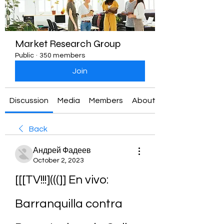
Market Research Group
Public
·
350 members
Join
Discussion
Media
Members
About
Back
Андрей Фадеев
October 2, 2023
[[[TV!!!](((]] En vivo: 
Barranquilla contra 