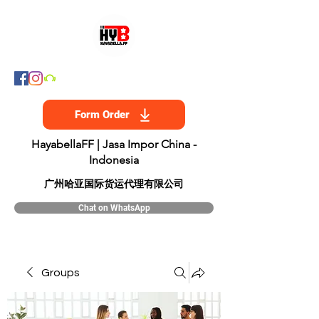
Form Order
HayabellaFF | Jasa Impor China -
Indonesia
​广州哈亚国际货运代理有限公司
Chat on WhatsApp
Groups