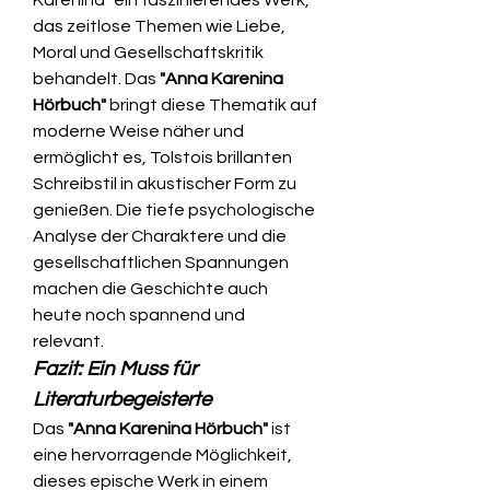
Karenina" ein faszinierendes Werk, 
das zeitlose Themen wie Liebe, 
Moral und Gesellschaftskritik 
behandelt. Das 
"Anna Karenina 
Hörbuch"
 bringt diese Thematik auf 
moderne Weise näher und 
ermöglicht es, Tolstois brillanten 
Schreibstil in akustischer Form zu 
genießen. Die tiefe psychologische 
Analyse der Charaktere und die 
gesellschaftlichen Spannungen 
machen die Geschichte auch 
heute noch spannend und 
relevant.
Fazit: Ein Muss für 
Literaturbegeisterte
Das 
"Anna Karenina Hörbuch"
 ist 
eine hervorragende Möglichkeit, 
dieses epische Werk in einem 