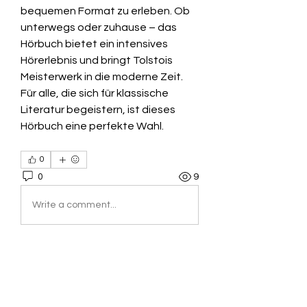
bequemen Format zu erleben. Ob 
unterwegs oder zuhause – das 
Hörbuch bietet ein intensives 
Hörerlebnis und bringt Tolstois 
Meisterwerk in die moderne Zeit. 
Für alle, die sich für klassische 
Literatur begeistern, ist dieses 
Hörbuch eine perfekte Wahl.
0
0
9
Write a comment...
About
Welcome to the group! You can
connect with other members, ge
...