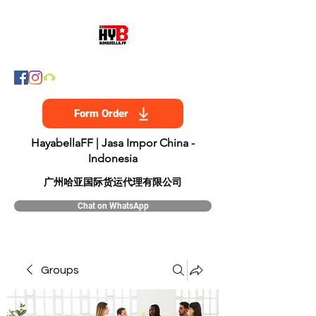
Form Order
HayabellaFF | Jasa Impor China -
Indonesia
​广州哈亚国际货运代理有限公司
Chat on WhatsApp
Groups