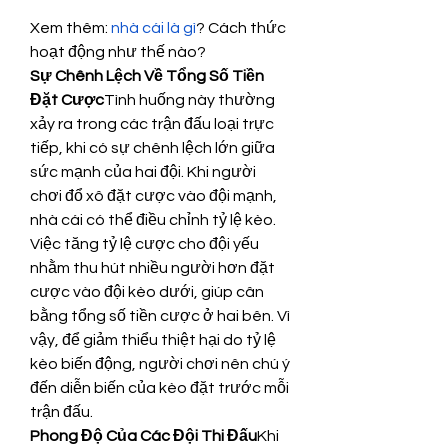
Xem thêm: 
nhà cái là gì
? Cách thức 
hoạt động như thế nào?
Sự Chênh Lệch Về Tổng Số Tiền 
Đặt Cược
Tình huống này thường 
xảy ra trong các trận đấu loại trực 
tiếp, khi có sự chênh lệch lớn giữa 
sức mạnh của hai đội. Khi người 
chơi đổ xô đặt cược vào đội mạnh, 
nhà cái có thể điều chỉnh tỷ lệ kèo.
Việc tăng tỷ lệ cược cho đội yếu 
nhằm thu hút nhiều người hơn đặt 
cược vào đội kèo dưới, giúp cân 
bằng tổng số tiền cược ở hai bên. Vì 
vậy, để giảm thiểu thiệt hại do tỷ lệ 
kèo biến động, người chơi nên chú ý 
đến diễn biến của kèo đặt trước mỗi 
trận đấu.
Phong Độ Của Các Đội Thi Đấu
Khi 