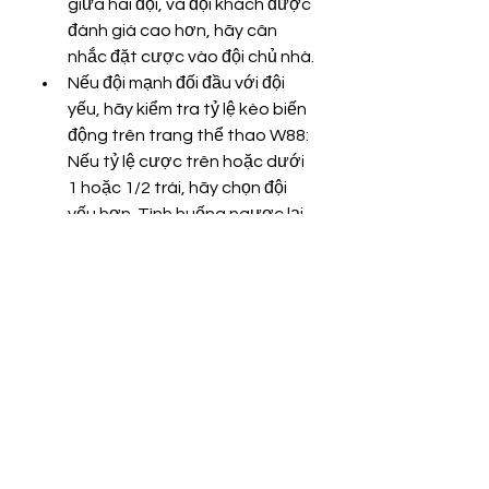
giữa hai đội, và đội khách được 
đánh giá cao hơn, hãy cân 
nhắc đặt cược vào đội chủ nhà.
Nếu đội mạnh đối đầu với đội 
yếu, hãy kiểm tra tỷ lệ kèo biến 
động trên trang thể thao W88: 
Nếu tỷ lệ cược trên hoặc dưới 
1 hoặc 1/2 trái, hãy chọn đội 
yếu hơn. Tình huống ngược lại 
cũng được áp dụng tương tự.
Kết Luận
Bài viết trên là toàn bộ 
phân tích của nhacai102 về tỷ lệ 
kèo biến động. Hy vọng qua bài viết 
này, bạn đã thu thập được những 
kiến thức hữu ích khi đặt kèo. Chúc 
bạn thành công và bất bại!
0
0