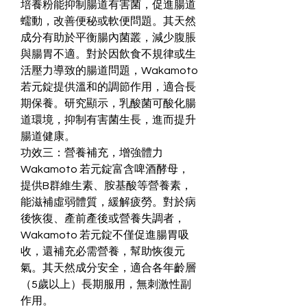
培養粉能抑制腸道有害菌，促進腸道
蠕動，改善便秘或軟便問題。其天然
成分有助於平衡腸內菌叢，減少腹脹
與腸胃不適。對於因飲食不規律或生
活壓力導致的腸道問題，Wakamoto 
若元錠提供溫和的調節作用，適合長
期保養。研究顯示，乳酸菌可酸化腸
道環境，抑制有害菌生長，進而提升
腸道健康。
功效三：營養補充，增強體力
Wakamoto 若元錠富含啤酒酵母，
提供B群維生素、胺基酸等營養素，
能滋補虛弱體質，緩解疲勞。對於病
後恢復、產前產後或營養失調者，
Wakamoto 若元錠不僅促進腸胃吸
收，還補充必需營養，幫助恢復元
氣。其天然成分安全，適合各年齡層
（5歲以上）長期服用，無刺激性副
作用。