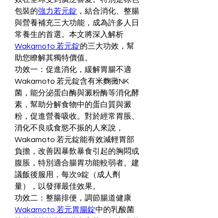
包裝的
強力若元錠
，結合消化、整腸
與營養補充三大功能，成為許多人日
常養生的首選。本文將深入解析
Wakamoto 若元錠
的三大功效，幫
助您瞭解其獨特價值。
功效一：促進消化，緩解胃腸不適
Wakamoto 若元錠含有米麴黴NK
菌，能分泌蛋白酶與澱粉酶等消化酵
素，幫助分解食物中的蛋白質與澱
粉，促進營養吸收。對於經常胃脹、
消化不良或食慾不振的人來說，
Wakamoto 若元錠能有效減輕胃部
負擔，改善因暴飲暴食引起的胸悶或
腹脹，特別適合腸胃功能較弱者。建
議飯後服用，每次9錠（成人劑
量），以發揮最佳效果。
功效二：整腸排便，調節腸道健康
Wakamoto 若元胃腸錠
中的乳酸菌