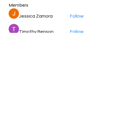
Members
Jessica Zamora
Follow
Timothy Benson
Follow
balal sahabi
Follow
Andrey Boarskij
Follow
ot11ss
Follow
See All Members (350)
HayabellaFF