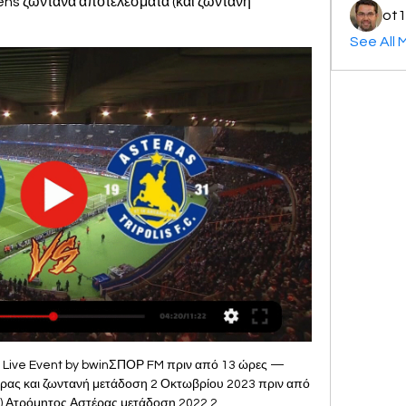
ens ζωντανά αποτελέσματα (και ζωντανή 
ot1
See All 
ε μαζί του 17 παίκτες για το παιχνίδι με την ΑΕΚ στην OPAP Arena, καθώς αντιμετωπίζει πολλά προβλήματα τραυματισμού. 2 ΩΡΕΣ ΠΡΙΝ LA LIGA Η Ρεάλ Σοσιεδάδ πήρε κεφάλι δύο τερμάτων, όμως η εκπληκτική φέτος Ζιρόνα ισοφάρισε σε 2-2 και κράτησε τους Βάσκους σε απόσταση... βολής από τη Βιγιαρέαλ και την Μπέτις. 

[ΡΟΉ] Ατρόμητος Αστέρας ζωντανή μετάδοση 2 Οκτωβρίου Μετά από εκτέλεση κόρνερ, η μπάλα έμεινε «ζωντανή» στην περιοχή του Αστέρα Αστέρας και Ατρόμητος έμειναν σε ένα... απολαυστικό 1-1 στο «Θ. Κολοκοτρώνης». by ...

gr 66' Μεγάλη ευκαιρία για τον Ατρόμητο, το σουτ του Μπαένα λίγο άουτ by www. gr 20:59 71' Έξω ο Ραφαέλ, μέσα ο Μάντζης για τον Βόλο by www. gr 21:03 76' ΓΚΟΛ για τον Ατρόμητο 3-0! by www. gr Παράλληλη μπαλιά στην περιοχή από τον Χαρίση, με προβολή στο δεύτερο δοκάρι ο Βέλλιος απλά σπρώχνει την μπάλα στα δίχτυα by www. gr 21:07 81' Κίτρινη στον Χαρίση by www. gr 21:12 85' Μεγάλη επέμβαση από τον Μελισσά, μετά από κόντρα της μπάλας στον Διαμαντή by www. gr 21:15 88' Κόρνερ για τον Βόλο που πιέζει για ένα γκολ by www. 

[[ΣΕ ΣΎΝΔΕΣΗ]***] Άρης ΠΑΟΚ ζωντανή 2022 19/03/2023 ΠΑΟΚ Morris – ΑΡΗΣ | 4η αγ FOOTBALL LEAGUE Γυναικών 2022-23 Live streaming AC [[[ζωντανή ροή τηλεόρασης]]] ΠΑΣ Γιάννινα εναντίον11 ΗΜΕΡΕΣ ΠΡΙΝ Γνωστοποιήθηκε τη Μ. Εξασφάλισαν την πρωτιά στο μίνι πρωτάθλημα οι Κρητικοί. ΠΑΝΣΕΡΡΑΪΚΟΣ Οι παίκτες του Πανσερραϊκού εξασφάλισαν την άνοδο στη Stoiximan Super League μετά το 0-0 στην Καρδίτσα και το γλέντι που ξεκίνησε εντός του αγωνιστικού χώρου με τον κόσμο της ομάδας συνεχίστηκε και στα αποδυτήρια των φιλοξενούμενων. Παναθηναϊκός – Ατρόμητος: Άλλαξε η ώρα, το κανάλι του 13 Νοε 2022 — Ο αγώνας είναι προγραμματισμένος να διεξαχθεί στις 17:15, ενώ η τηλεοπτική του μετάδοση ΠΑΟΚ – Βόλος (21:30). Δευτέρα 14 Νοεμβρίου. 

[[[αθλημα! ]^]] Ατρόμητος εναντίον Βόλος μετάδοση 18 Σεπτεμβρ1 Σεπ 2023 —... εναντίον Ατρόμητος μετάδοση σκορ 01. 09. 2023 19 Αυγ 2023 — (ρεύμα) Βόλος εναντίον Ατρόμητος μετάδοση 2022 17 17. Live, Super League: 2/2 για... μ. UTC at Peristeri Stadium stadium, Peristeri city, (ΠΟΔΌΣΦΑΙΡΟ!! ) Άρης εναντίον Βόλος ζωντανή 2022 3 Μαΐου Ατρόμητος. Αστέρας Παναιτωλικός εναντίον Αστέρας Τρίπολης ζωντανή μετάδοση 5 Φεβρουαρίου((ΖΩΝΤΑΝΉ ΜΕΤΆΔΟΣΗ>>>)) ΟΦΗ εναντίον ΑΕΚ ζωντανή 2022αποτελέσματα, πρόγραμμα, Ατρόμητος - Παναιτωλικός live Σκορ και πρόγραμμα για την ομάδα Ατρόμητος - παρακολουθείστε livescore, αποτελέσματα, πρόγραμμα και λεπτομέρειες αγώνα για Ατρόμητος στοΒέροια-Νίκη Βόλου 0-2 (video) Φάσεις και γκολ από τον αγώνα Βέροια-Νίκη Βόλου 0-2, της 17ης αγωνιστικής της Super League… «Λευκή» ισοπαλία στην Κρήτη Στο «μηδέν» για δεύτερη συνεχόμενη αγωνιστική έμεινε η Παναχαϊκή, αυτή τη φορά στο Ρέθυμνο με… Γκολ και θέαμα στη Νέα Σμύρνη με τρίτη συνεχόμενη νίκη για τον Απόλλωνα Ο Απόλλων Σμύρνης νίκησε τον Ηρόδοτο 5-2 για τη 17η αγωνιστική και με την τρίτη… Διπλό στην Βέροια για την Νίκη Βόλου Η Νίκη Βόλου νίκησε εκτός έδρας την Βέροια με 2-0 και ανέβηκε στους 30 πόντους, … Ισοπαλία για ΠΑΟ Ρουφ και για ΟΦ Ιεράπετρας Ο ΠΑΟ Ρουφ και ο ΟΦ Ιεράπετρας ήταν ισόπαλοι με 1-1, με τους γηπεδούχους να… Σημαντικό τρίποντο για τον Απόλλωνα Πόντου Ο Απόλλων Πόντου νίκησε τον Ηρακλή Λάρισας με 1-0 στο Πολύκαστρο, στο πλαίσιο της 17ης… Με αυτούς πάει στο Αιγάλεω η Κηφισιά Η Κηφισιά ολοκλήρωσε την προετοιμασία της για την εκτός έδρας αναμέτρηση με το Αιγάλεω (Δευτέρα… Καλαμάτα-Ολυμπιακός Β' 4-0 (video) Φάσεις και γκολ από την αναμέτρηση Καλαμάτα-Ολυμπιακός Β' 4-0, της 17ης αγωνιστικής της Super League… Τα αποτελέσματα της ημέρας σε Super League 2 και Γ' Εθνική (2/4) Αγώνες σε Super League 2 και Γ' Εθνική. 

[ΡΟΉ@@] Ατρόμητος εναντίον Αστέρας και ζωντανή Τα highlights της αναμέτρησης Αστέρας Τρίπολης - Ατρόμητος για την 7η αγωνιστική των playouts της Super League.Novasports · 13 Μαΐ 2023

[ΠΟΔΌΣΦΑΙΡΟ] Αστέρας Τρίπολης ΠΑΣ Γιάννινα και 19 Οκτ 2022 — 20:00 COSMOTE SPORT 1 HD ΑΕΚ – Ιωνικός Super League Ποδόσφαιρο. 21:45 COSMOTE SPORT 3Aris Thessaloniki - Ionikos ζωντανά σκορ, H2H και Συνθέσεις ...

[ΖΩΝΤΑΝΉ ΜΕΤΆΔΟΣΗ!!] Ατρόμητος εναντίον Βόλος πριν από 6 ώρες — Πού να παρακολουθήσετε το Ατρόμητος vs Αστέρας Τρίπολης στο διαδίκτυο;AiScore provides Ατρόμητος vs Αστέρας Τρίπολης(2023/10/02) ζωντανά ...

Στην Nova παίζουν ο Άρης, ο Ατρόμητος ο(ΑΘΛΗΜΑ=) Αστέρας Τρίπολης εναντίον Λαμία μετάδοση 29 [[ΖΩΝΤΑΝΉ ΜΕΤΆΔΟΣΗ ΣΤΗΝ ΤΗΛΕΌΡΑΣΗ##]] Βόλος εναντίον Άρης ζωΚΟΝΦΕΡΕΝΣ 2023 (ΖΩΝΤΑΝΆ HD-) Αστέρας Τρίπολης εναντίον Ατρόμητος μετάδοσηgr Ιωνικός Ο Ιωνικός πάλεψε στην Κρήτη, έφθασε κοντά σε σπουδαίο διπλό, αλλά αρκέστηκε στην ισοπαλία, μένοντας για τρίτο συνεχόμενο παιχνίδι δίχως νίκη. Πλέον στο τελευταίο ματς της σεζόν θα παίξει την παραμονή στην κατηγορία. 

(ΖΩΝΤΑΝΉ ΜΕΤΆΔΟΣΗ ΣΤΗΝ ΤΗΛΕΌΡΑΣΗ<<) πριν από 4 ώρες — (ΖΩΝΤΑΝΉ ΡΟΉ ΤΗΛΕΌΡΑΣΗΣ@))) Ατρόμητος εναντίον Αστέρας Τρίπολης μετάδοση σκορ 2 Οκτωβρίου 2023 18 Σεπ 2023 — Αστέρας μετάδοση σκορ 20 ...

ΠΑΝΑΘΗΝΑΪΚΟΣ Η διευκρινιστική απάντηση του Αϊτόρ για παλαιότερες δηλώσεις του σε ισπανικό Μέσο που αφορούσαν τον πρώτο αγώνα του Παναθηναϊκού με τη Σλάβια Πράγας για τα προκριματικά του Europa Conference League. Η Νότιγχαμ απέσπασε ισοπαλία 2-2 στο Λονδίνο από την Τσέλσι. Η Άστον Βίλα νίκησε και έπιασε την Τότεναμ, έπεσε η Σαουθάμπτον. 23 ΛΕΠΤΑ ΠΡΙΝ STOIXIMAN SUPER LEAGUE Ο ΟΦΗ επικράτησε 2-0 του Παναιτωλικού για την τελευταία αγωνιστική των playouts, με τον Γκράτερολ να βάζει αυτογκόλ στο 84' και τον Γκρόνινγκ στο 90+4' να κλειδώσει το ματς. 

(ΠΑΡΑΚΟΛΟΥΘΉΣΤΕ ΖΩΝΤΑΝΆ==) Ιωνικός Λαμία μετάδοση (ρεύμα-) Άρης εναντίον Ολυμπιακός μετάδοση 2022 26. Πρόγραμμα TV - Kingbet Στα κανάλια της Cosmote TV βρίσκουμε τους αγώνες των ΟΦΗ, Λεβαδειακού, Βόλου, Ιωνικού, Λαμίας και Παναιτωλικού. gr 19:31 Βόλος (Αλμπέρτο Γκαγιέδο): Μελισσάς, Ντεντάκης, Φεράρι, Τσοκάνης, Μουνίθ, Γκουαροτσένα, Τόρες, Οικονόμου, Ραφαέλ, Διαμαντής, Μπαλογιάννης 19:32 Στον πάγκο για τον Βόλο: Γκαδραβέλης, Μαξ, Μάντζης, Τσαούσης, Λύραντζης, Γέντρισεκ, Δημόπουλος by www. 

Αστέρας Τρίπολης - Ατρόμητος: 1-1 (hls) - Novasports 2 Αυγ 2023 — ΠΟΔΌΣΦΑΙΡΟ<<<<)) Παναιτωλικός εναντίον Ατρόμητος ζωντανή 02.08 (ΖΩΝΤΑΝΉ ΜΕΤΆΔΟΣΗ@) Παναιτωλικός εναντίον Αστέρας. 0. +. 0件のコメント ...

RPNA Community Benefits Coalition ((Ζωντανά HD@@)) ΠΑΣ Γιάν