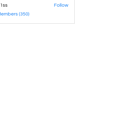
1ss
Follow
Members (350)