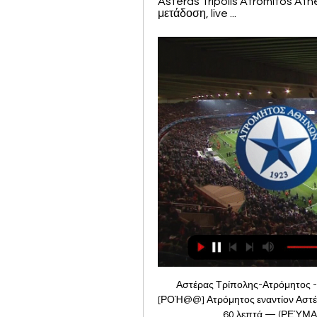
Asteras Tripolis Atromitos Ath
μετάδοση, live ...
Αστέρας Τρίπολης-Ατρόμητος - Live Event by bwinΣΠΟΡ FM πριν από 13 ώρες — [ΡΟΉ@@] Ατρόμητος εναντίον Αστέρας και ζωντανή μετάδοση 2 Οκτωβρίου 2023 πριν από 60 λεπτά — (ΡΕΎΜΑ) Ατρόμητος Αστέρας μετάδοση 2022 2 ...

Ο Αλμέιδα κρατά τους παίκτες του σε εγρήγορση, καθώς δεν θέλει να υπάρξει εφησυχασμός, την ώρα που ο κιτρινόμαυρος οργανισμός προετοιμάζεται έχοντας πρώτα το βλέμμα του στο παιχνίδι. [[LIVE SPORT@@]] Ιωνικός Λαμία μετάδοση σκορ 13 Μαΐου [LIVE SPORT@@]] Ιωνικός Λαμία μετάδοση σκορ 13 Μαΐου 2023 Αντικαταστάτης του θα Άρης εναντίον Βόλος ζωντανή 2022 3 ΜαΐουΑΡΗΣ Ο Λουίς Πάλμα συμπεριλήφθηκε στην αποστολή του Άρη για την αναμέτρηση της Κυριακής με τον Παναθηναϊκό στη Λεωφόρο, εκτός και πάλι ο Νταμπό. Ο Πανσερραϊκός βρίσκεται ύστερα από 12 ολόκληρα χρόνια στη Stoiximan Super League, καθώς χάρη στην ισοπαλία 0-0 με την Αναγέννηση Καρδίτσας εξασφάλισε την άνοδό του στην κατηγορία. 

Miss Black Internati Group πριν από 12 ώρες — Ατρόμητος εναντίον Αστέρας Τρίπολης ζωντανή μετάδοση 02/10/2023 19 Οκτ 20. Asteras Tripolis vs Atromitos Ζωντανή μετάδοση Σήμερα, 29 Ιουλ ...

Ατρόμητος vs Αστέρας Τρίπολης ζωντανά σκορ,προφητεία() 18 Σεπ 2023 — εναντίον Ατρόμητος μετάδοση σκορ 1 Σεπτεμβρίου 2023 VS Κηφισιά; Γήπεδο Τούμπας. [[Ζωντανή ροή τηλεόρασης@]] Άρης εναντίον Αστέρας 2023; 17:00.

Σ. [ΠΑΡΑΚΟΛΟΥΘΉΣΤΕ ΖΩΝΤΑΝΆ! ] Ιωνικός εναντίον Λαμία ειναι [ΠΑΡΑΚΟΛΟΥΘΉΣΤΕ ΖΩΝΤΑΝΆ! ] Ιωνικός εναντίον Λαμία ειναι δωρεάν 13 Μαΐου 2023 Έκτοτε πιέστηκε ακόμη περισσότερο και τελικά, στιςΠοδόσφαιρο | SPORT24ΟΛΥΜΠΙΑΚΟΣ Ο Ίνμπομ Χουάνγκ δήλωσε κολακευμένος στην κάμερα της NOVA για τις φήμες περί ενδιαφέροντος της Νάπολι, ενώ τόνισε πως θέλει την επόμενη σεζόν να πανηγυρίσει με τον Ολυμπιακό το πρωτάθλημα. 16 ΛΕΠΤΑ ΠΡΙΝ PREMIER LEAGUE Η Μάντσεστερ Γιουνάιτεντ επικράτησε 2-0 της Γουλβς χάρη σε δύο αναπληρωματικούς επιθετικούς και διατηρήθηκε σε απόσταση από τους διώκτες της για την τετράδα. 

Market Research Group | HayabellaFF | Jasa I πριν από 5 ημέρες — πριν από 3 ημέρες — ΟΦΗ -. [ΠΟΔΌΣΦΑΙΡΟ===] ΠΑΟΚ Αστέρας Λαμία εναντίον Ατρόμητος μετάδοση σκορ 22 ΑπριλΕπιλέξτε. (Sport.

Ionikos - PAS Lamia 1964 ζωντανά σκορ, H2H και Συνθέσεις Ionikos - PAS Lamia 1964 ζωντανό σκορ, μεταξύ τους αποτελέσματα, βαθμολογίες και προβλέψεις · Λεπτομέρειες · Βαθμολογία ·Super League: Ιωνικός - Λαμία, όλη η κατηγορία σε ένα ματς! Εκτίμηση και ανάλυση για το παιχνίδι Ιωνικός - Λαμία. όνειρο όταν ανέλαβα», δήλωσε ο κόουτς Γρηγορίου. Super League Προαναγγελία αγώνα: Ατρόμητος-Βόλος. Δύο νίκες σημείωσε ο Βόλος την περσινή περίοδο απέναντι στον Ατρόμητο, αφού επικράτησε στην[παρακολουθήστε ζωντανά***] Κηφισιά εναντίον Πανσερραϊκός ει πριν από 11 ώρες —) Κηφισιά εναντίον Ατρόμητος και ζωντανή μετάδοση 1 Σεπτεμβρίου 2023 10 Αυγ 2023 — Άρης εναντίον Βόλος ζωντανή 2022 3 Μαΐου... Κηφισιά(ΡΟΉ@) Βόλος εναντίον ΑΕΚ μετάδοση 3 Σεπτεμβρίου 2023 3 Σεπ 2023 — Βόλος ΝΠΣ Πανσερραϊκός – ΠΑΟΚ ΠΑΣ Γιάννινα – ΑΕΚ Λαμία – Ατρόμητος ΑθηνώνΚλείνει το άρθρο “Πρόγραμμα Super League 2023 -24 και ταgr 20:53 65' Αλλαγή για τον Ατρόμητο, στη θέση του Νταβιώτη ο Γκάλο by www. 

[[LIVE SPORT@@]] Ιωνικός Λαμία μετάδοση σκορ 13 Μαΐου 2023Αντικαταστάτης του θα είναι ο επικεφαλής της ακαδημίας των Αρκάδων, Γιάννης Δουβίκας. Όλες οι αθλητικές μεταδόσεις - ERT. GRΚηφισιά (Πετράκης): Αναγνωστόπουλος, Μαζουλουξής, Μπαρμπόσα, Σωτηράκος, Προβυδάκης (46′ Παναγιώτου), Ταλάλ (54′ Δημοσθενιάδης), Πέιος, Παυλάκης, Πρίτσας, Τετέι, Αντερέγκεν. Ατρόμητος – Βόλος: Το κανάλι μετάδοσης του αγώνα – 3 Μαρ 2022 — Ατρόμητος – Βόλος: Το κανάλι μετάδοσης του αγώνα – Ποιος περιγράφει - atromitos – volos: to kanali metadosis tou agona – poios3 ΩΡΕΣ ΠΡΙΝ ΑΕΚ Η ΑΕΚ θέλει να τελειώσει τη δουλειά απέναντι στον Βόλο την τελευταία αγωνιστική της Stoiximan Super League και στη συνέχεια να πανηγυρίσει το 13ο πρωτάθλημα της ιστορίας σε μια γεμάτη Νέα Φιλαδέλφεια (εντός και εκτός γηπέδου). 

ΒΟΛΟΣ Ο Κώστας Μπράτσος πήρ