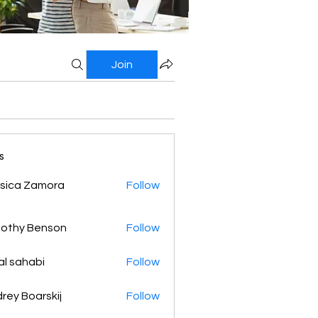
Join
s
sica Zamora
Follow
othy Benson
Follow
al sahabi
Follow
rey Boarskij
Follow