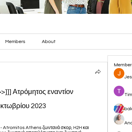
Members
About
Member
Jes
]] Ατρόμητος εναντίον 
Tim
Οκτωβρίου 2023
bal
And
 - Atromitos Athens ζωντανά σκορ, H2H και 