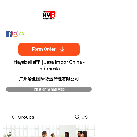
Form Order
HayabellaFF | Jasa Impor China -
Indonesia
​广州哈亚国际货运代理有限公司
Chat on WhatsApp
Groups