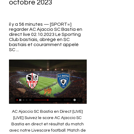
octobre 2023
il y a 56 minutes — [SPORT=] 
regarder AC Ajaccio SC Bastia en 
direct live 02.10.2023 Le Sporting 
Club bastiais, abrégé en SC 
bastiais et couramment appelé 
SC ...
AC Ajaccio SC Bastia en Direct [LIVE] [LIVE] Suivez le score AC Ajaccio SC Bastia en direct et résultat du match avec notre Livescore football. Match de Ligue 2 joué le 2 octobre 2023 13:45.

Ajaccio - Bastia (live score en direct) Suivez le match Ajaccio - Bastia en direct LIVE ! C'est AC Ajaccio (ACA) qui recoit SC Bastia (SC Bastia) pour ce match francais du lundi 02 octobre 2023 ...

AC Ajaccio - Bastia (Ligue 2) : résumé et match en direct live Ligue 2 - Suivez en live texte ou commenté le match entre AC Ajaccio et SC Bastia. La rencontre se déroule le samedi 30 septembre 2023 à 02h00.

En 2012-2013, le derby s'est joué entre le CA Bastia alors en National et le SC Bastia alors en Ligue 1. Confrontations Division 4 12-10-1980 Stade Erbajolo CA Bastia EF Bastia 01-03-1981 Stade François-Monti Coupe de France 6e 30-10-2010 Stade Armand Cesari SC Bastia 5 – 1 Coupe de France 4e 02-10-2011 Coupe de France 32e 06-01-2013 13-01-2018 3 – 1 ÉF Bastia 12-05-2018 Stade François Monti Les derbys entre clubs corses[modifier | modifier le code] Rivalité entre l'AC Ajaccio et le SC Bastia[modifier | modifier le code] 1965–66 28-11-1965 Stade Timizzolo 1 – 3 Coupe de France R32 13-02-1965 21-05-1966 Stade Armand-Cesari 6 – 0 1966–67 09-10-1966 05-02-1967 0 – 0 1968–69 Ligue 1 01-12-1968 4 – 0 18-03-1969 1969–70 05-10-1969 15-03-1970 1970–71 04-10-1970 6 – 1 04-04-1971 1 – 4 1971–72 04-11-1971 Coupe de France R16 12-03-1972 15-03-1972 26-03-1972 2 – 1 1972–73 04-10-1972 25-03-1973 2002–03 31-10-2003 31-01-2003 2003–04 26-03-2004 2004–05 20-08-2004 14-01-2005 2006–07 09-11-2006 27-04-2007 2007–08 26-10-2007 05-04-2008 2008–09 05-12-2008 6 – 2 08-05-2009 2009–10 30-10-2009 02-04-2010 2012–13 21-10-2012 02-03-2013 2021–22 25-09-2021 12-03-2022 Statistiques Joués Victoires ACA Nuls Victoires SCB Buts ACA Buts SCB Championnat 31 9 5 18 32 46 Coupe 3 1 2 Total 34 10 6 19 33 48 La rivalité entre le Sporting Club de Bastia et l’AC Ajaccio est sans aucun doute la plus importante de Corse en raison de la popularité des deux clubs. 

AC Ajaccio vs SC Bastia Live AC Ajaccio vs SC Bastia live score and live streaming on October 2nd, 2023 at 18:45 UTC time for Football France Ligue 2.

AC AJACCIO / SC BASTIA - J9 - 2023-2024 Journée 9. LUN. 2 OCTOBRE 2023 - 20:45. STADE FRANÇOIS-COTY. Bein Sports HD1. logo AC AJACCIO. AC AJACCIO · logo SC BASTIA. SC BASTIA. Live. Détails. Stats.

Match nulNos pronostics gratuits Ajaccio BastiaMisez par exemple sur le pari "Moins de 2, 5 buts" (cote à 1, 41) pour tenter de gagner 182€- Inscrivez-vous chez ZEbet et récupérez 100€ de Bonus DIRECT! - Rentrez bien le code RDJX2 au moment de votre inscription! - Vous obtenez le montant de votre 1er dépôt en Bonus! - Déposez par exemple 100€, obtenez 100€ de Bonus, et misez donc avec 200€! - Misez par exemple vos 100€ déposés (+ les 100€ de Bonus) sur "Moins de 2, 5 buts"- S'il est gagnant, vous remportez 182€ (282€ - les 100€ de paris gratuits retirés après le pari). 

Malheureusement, il arrive qu'on déchante et cela est arrivé. Je n'aurais jamais pensé qu'un tel climat d'hostilité pourrait s'instaurer. Je n'en connais pas les causes et jamais, les Bastiais n'avaient eu un tel comportement vis-à-vis de leurs adversaires. Bastia, après la catastrophe de Furiani, joue à Mezzavia d'où notre colère après les graves incidents qui se sont produits au cours du derby. 

Le défenseur Campanini est quant à lui toujours en phase de reprise mais le milieu cadre Nouri pourrait faire son retour après avoir été malade lors du déplacement à Amiens cette semaine. Sans surprise, on devrait retrouver, dans le secteur offensif, l'expérimenté Touzghar (1 but), la recrue estivale Jacob, et l'ancien Nantais Bammou qui pourraient tous trois former la ligne d'attaque de l'ACA. AC Ajaccio (4-4-2) 1Michel 20Youssouf 25Chanot 15Vidal 22Benhaim 26Jabol 8Marchetti 4Barreto 10Bammou 9Touzghar 19Jacob 1Boucher 95Keïta 5Dramé 15Bonhert 7Vincent 13Ducrocq 11Liénard 42Tavares 31 39Djoco 10AlfarelaSC Bastia (3-4-3)Sanctionné après avoir été expulsé la semaine dernière, le piston droit Yapi devrait faire son retour ce lundi soir. Ce sera en revanche au tour de l'attaquant Santelli d'être absent après avoir reçu un carton rouge lors de la dernière journée. Le défenseur cadre Guidi, blessé de longue durée, n'est toujours pas apte à jouer, pas plus que le latéral gauche Traoré, arrivé de Nantes cet été, mais toujours indisponible. 

Group | ErieAPAA - Erie Asian Pacific American Association il y a 2 heures — (REGARDER EN LIGNE>>) regarder AC Ajaccio SC Bastia en direct tv 2 octobre 2023 Résumé. Retransmission d'une rencontre disputée dans le ...

Bastia vs AC Ajaccio Match en direct live du Samedi 03/02/2024 - FOOTLIVECoupe du Monde France Ligue 1 Ligue 2 Angleterre Italie Allemagne Espagne Portugal Belgique Suisse Ligue des Champions Ligue Europa Europe (A-L) + Europe (M-Z) + Amérique + Asie + Afrique + Océanie + Partenaires Livescore Résultats du match Bastia - AC Ajaccio sur footlive. fr. Bastia - AC Ajaccio (France) débute le 03/02/2024 à 00:00. 

AC Ajaccio vs SC Bastia Flux en direct et statistiques H2HInfo sur le Match Qui: AC Ajaccio vs SC Bastia Compétition: Ligue 2 Quand: 2023-10-02 Heure du coup d’envoi: 21:45 Lieu: Stade Francois Coty Résumé du match Le 2023-10-02 prochain tour du Ligue 2 se déroule au Stade Francois Coty où AC Ajaccio s’affronte SC Bastia pour un match qui s’annonce des plus captivants. À tous les fans de Foot qui souhaitent ne rien manquer de l’action, rendez-vous sur Bein Sports HD 4 TR à 21:45 pour suivre la rencontre en direct sur votre télé, ordinateur ou smartphone. Chaînes TV - Comment regarder AC Ajaccio - SC Bastia? Découvrez ici où regarder en direct le match de AC Ajaccio en ligne. ProTipster vous fournit la liste complète des chaînes sur lesquelles vous pouvez regarder ce match à la télé. 

Historique des confrontations AC Ajaccio versus SC Bastia 2 sept. 2023 — Confrontation entre AC Ajaccio et SC Bastia dans le championnat de football français : historique, prévisions, positions actuelles, ...

AC Ajaccio - SC Bastia en direct le Lundi 02 Octobre 2023 il y a 8 heures — Fiche du match AC Ajaccio - SC Bastia, pronostics, statistiques et historiques.

Ecarté cette semaine, Gueho devrait postuler à une place dans le groupe. Le danger devrait sans doute être apporté par les attaquants Alfarela et Conté. Ce dernier a d'ailleurs inscrit son 3ème but de la saison mardi soir sans pouvoir éviter la défaite des siens. Les compositions probables pour Ajaccio - Bastia:AC Ajaccio: Michel - Youssouf, Chanot, Vidal, Benhaim - Barreto, Marchetti, Jabol-Folcarelli - Jacob, Touzghar, Bammou. Bastia: Boucher - Keita, Dramé, Bonhert - Vincent, Ducrocq, Liénard, Tavares - Conté, Djoco, Alfarela. Petit avantage Bastia sur le papierLes autres paramètres à prendre en compteRAS. Pronostics 1N2 du match Ajaccio BastiaCes deux équipes sont loin de tutoyer les sommets en ce début de saison et, dans un match qui devrait être accroché, elles pourraient ne pas réussir à se départager. 

Rivalités dans le football en Corse — WikipédiaUn article de Wikipédia, l'encyclopédie libre. Rivalités dans le football en Corse Généralités Sport Football Pays France Rivalité Derby corse Situation actuelle National 2 FC Borgo, AS Furiani-Agliani National 3 Football Club Balagne, USC Corte, Gallia Lucciana Régional 1 SVA Rocca Rizzanese, FC Bastelicaccia, FJE Biguglia Localisation des clubs Géolocalisation sur la carte: Corse 'AC AjaccioSC BastiaGFCO AjaccioAS Furiani-AglianiFC Bastia-Borgo'FC BastelicacciaUSC Cortenais modifier Cette page traite des rivalités existantes dans le football en Corse. 

Ajaccio vs Bastia: Score en direct, Stream et résultats H2H dans 6 heures — Ligue 2. Ajaccio – Bastia: Score en direct, mises à jour et résultats face-à-face 02/10/2023. 9 Jour de match, Stade: Stade François Coty.

AC Ajaccio vs SC Bastia, 2023-10-02 - Ligue 2 dans 6 heures — Matchs en direct à la télévision, matchs aujourd'hui, résultats des matches en France, en Europe et dans le monde, résultats en direct, ...

Ils évoluent encore ensemble en 1987-1988, mais aucune rencontre en championnat entre 1988 et 1990 en raison de la relégation du GFCO en Division 3. Les deux clubs se retrouvent encore trois saisons de 1990-1991 à 1992-1993. En 1993, après un derby à l'ambiance regrettable, le président du Gazélec, M. Appietto, dit à la presse « avant le match, on pense toujours qu'il s'agira d'une fête comme ce fut souvent le cas. 

Pronostic AC Ajaccio SC Bastia GRATUITAnalyse du match Ajaccio BastiaLes enjeux du match Ajaccio BastiaLes deux formations voudront prendre des points afin de retrouver le haut du tableau. Elles voudront de toutes façons remporter ce premier derby corse de la saison. Pas d'avantage au niveau de la motivationL’état de formeRelégué de Ligue 1 lors de l'intersaison, l'AC Ajaccio ne semble pas vraiment armé, pour le moment, pour retrouver l'élite. Trop peu efficaces offensivement, les hommes d'Olivier Pantaloni n'ont remporté que 2 succès au cours des 8 premières journées et ils se retrouvent coincés en 2ème partie de tableau, à la 13ème place, avec une dizaine de points au compteur. Largement dominés à Guingamp (2-1), les joueurs de l'ACA se sont ensuite repris en s'imposant devant le Paris FC (2-1) avant de pouvoir prendre un point à Amiens (0-0) mardi soir. Votre 1er pari de 100€ remboursé en CASH chez PMU en cliquant sur ce lienRécupérez vos 100€ et retirez-les directement sur votre compte bancaire si le pari est perdantBastia, de son côté, visait une place en play-offs après avoir pris la 4ème place du classement l'an dernier. 

De nos jours, il y a deux clubs professionnel en Corse: l'AC Ajaccio. le SC Bastia demeure le club corse comptant le plus d'abonnés. D'autre part, le football amateur y est également développé, notamment à travers le FC Bastia-Borgo ou le Gazélec Ajaccio Le derby de Corse[1], derby de la Corse[2], ou derby corse[3] désigne les confrontations entre le SC 