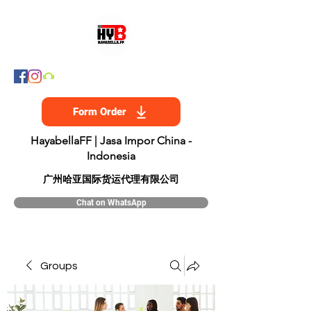
Form Order
HayabellaFF | Jasa Impor China -
Indonesia
​广州哈亚国际货运代理有限公司
Chat on WhatsApp
Groups