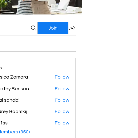
Join
s
sica Zamora
Follow
othy Benson
Follow
al sahabi
Follow
rey Boarskij
Follow
1ss
Follow
Members (350)