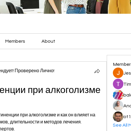
Members
About
Member
ндует! Проверено Лично!
Jes
Tim
енции при алкоголизме 
bal
And
тиненции при алкоголизме и как он влияет на 
ot1
ов, длительности и методов лечения. 
See All 
пертов.