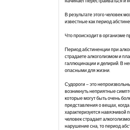
начинает перестраиваться и н
В результате этого человек м
известные как период абстине
Что происходит в организме 
Период абстиненции при алког
страдаете алкоголизмом и пла
галлюцинации и делирий. В не
опасными для жизни.
Судороги – это непроизвольны
возникнуть неприятные симптом
которые могут быть очень бол
представления о вещах, когда 
характеризуется навязчивой п
человек страдает алкоголизмо
нарушение сна, то период абс