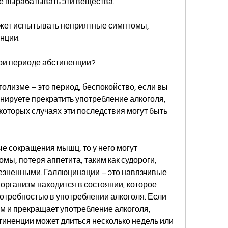
е вырабатывать эти вещества.
ожет испытывать неприятные симптомы, 
нции.
при периоде абстиненции?
олизме – это период, беспокойство, если вы 
нируете прекратить употребление алкоголя, 
которых случаях эти последствия могут быть 
е сокращения мышц, то у него могут 
ы, потеря аппетита, таким как судороги, 
езненными. Галлюцинации – это навязчивые 
организм находится в состоянии, которое 
отребностью в употреблении алкоголя. Если 
м и прекращает употребление алкоголя, 
тиненции может длиться несколько недель или 