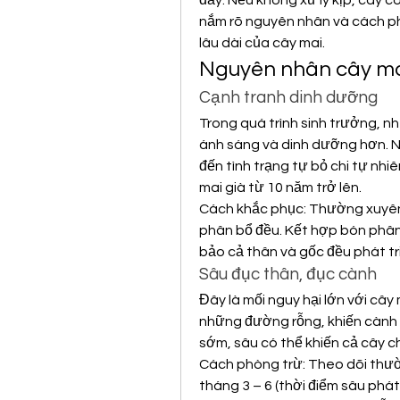
đầy. Nếu không xử lý kịp, cây có
nắm rõ nguyên nhân và cách phòn
lâu dài của cây mai.
Nguyên nhân cây mai 
Cạnh tranh dinh dưỡng
Trong quá trình sinh trưởng, 
ánh sáng và dinh dưỡng hơn. Ng
đến tình trạng tự bỏ chi tự nh
mai già từ 10 năm trở lên.
Cách khắc phục: Thường xuyên 
phân bổ đều. Kết hợp bón phân 
bảo cả thân và gốc đều phát t
Sâu đục thân, đục cành
Đây là mối nguy hại lớn với cây 
những đường rỗng, khiến cành y
sớm, sâu có thể khiến cả cây 
Cách phòng trừ: Theo dõi thườ
tháng 3 – 6 (thời điểm sâu phát