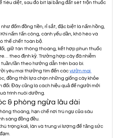
 tiêu diệt, sau đó bít lại bằng đất sét trộn thuốc 
như đốm đồng tiền, rỉ sắt, đặc biệt là nấm hồng, 
 Khi nấm tấn công, cành yếu dần, khô héo và 
có thể chết toàn bộ.
đối, giữ tán thông thoáng, kết hợp phun thuốc 
ore… theo định kỳ. Trường hợp cây đã nhiễm 
 tuần/lần theo hướng dẫn trên bao bì.
ười yêu mai thường tìm đến các 
vườn mai 
óc, đồng thời lựa chọn những giống cây khỏe 
 đối. Đây cũng là cách hiệu quả để người mới 
quá trình nuôi dưỡng.
c & phòng ngừa lâu dài
thông thoáng, hạn chế nơi trú ngụ của sâu 
nh sáng đồng đều.
ú trọng kali, lân và trung vi lượng để tăng sức 
 đạm.