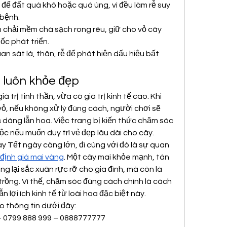
để đất quá khô hoặc quá úng, vì đều làm rễ suy 
 bệnh.
 chải mềm chà sạch rong rêu, giữ cho vỏ cây 
ốc phát triển.
 sát lá, thân, rễ để phát hiện dấu hiệu bất 
i luôn khỏe đẹp
 trị tinh thần, vừa có giá trị kinh tế cao. Khi 
 vỏ, nếu không xử lý đúng cách, người chơi sẽ 
 dáng lẫn hoa. Việc trang bị kiến thức chăm sóc 
c nếu muốn duy trì vẻ đẹp lâu dài cho cây.
y Tết ngày càng lớn, đi cùng với đó là sự quan 
định giá mai vàng
. Một cây mai khỏe mạnh, tán 
g lại sắc xuân rực rỡ cho gia đình, mà còn là 
trồng. Vì thế, chăm sóc đúng cách chính là cách 
n lợi ích kinh tế từ loài hoa đặc biệt này.
o thông tin dưới đây:
 – 0799 888 999 – 0888777777