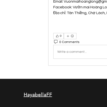
Email: 
Vuonmaihoanglong@gma
Facebook: Vườn mai Hoàng L
Địa chỉ: Tân Thiềng, Chợ Lách, 
0
0 Comments
Write a comment...
HayabellaFF