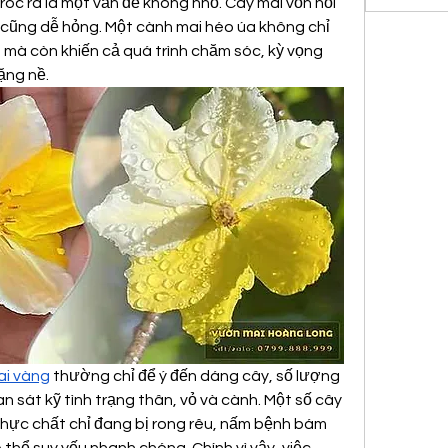
tróc ra là một vấn đề không nhỏ. Cây mai vốn nổi 
cũng dễ hỏng. Một cành mai héo úa không chỉ 
mà còn khiến cả quá trình chăm sóc, kỳ vọng 
ặng nề.
ai vàng
 thường chỉ để ý đến dáng cây, số lượng 
n sát kỹ tình trạng thân, vỏ và cành. Một số cây 
thực chất chỉ đang bị rong rêu, nấm bệnh bám 