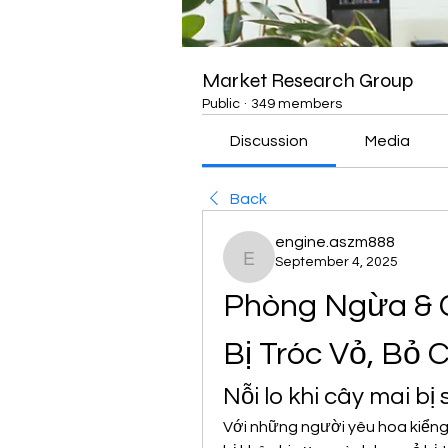
Market Research Group
Public
·
349 members
Discussion
Media
Back
engine.aszm888
September 4, 2025
engine.aszm888
Phòng Ngừa & C
Bị Tróc Vỏ, Bỏ 
Nỗi lo khi cây mai bị
Với những người yêu hoa kiểng,