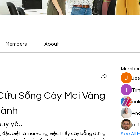
Members
About
Member
Jes
Tim
ứu Sống Cây Mai Vàng 
bal
Cành
And
 suy yếu
ot1
 đặc biệt là mai vàng, việc thấy cây bỗng dưng 
See All 