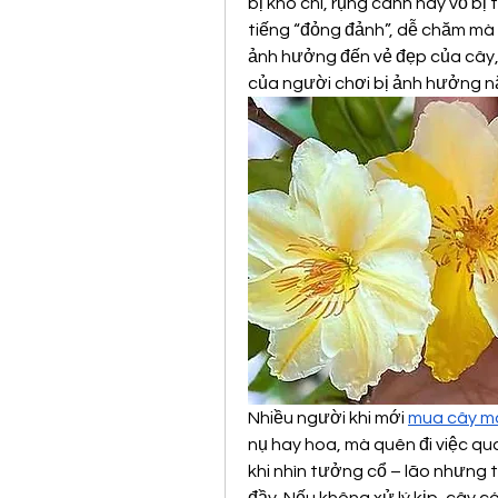
bị khô chi, rụng cành hay vỏ bị 
tiếng “đỏng đảnh”, dễ chăm mà 
ảnh hưởng đến vẻ đẹp của cây, 
của người chơi bị ảnh hưởng n
Nhiều người khi mới 
mua cây m
nụ hay hoa, mà quên đi việc qua
khi nhìn tưởng cổ – lão nhưng 