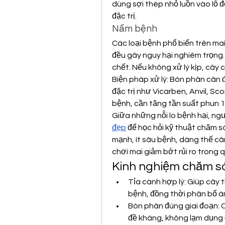
dùng sợi thép nhỏ luồn vào lỗ để
đặc trị.
Nấm bệnh
Các loại bệnh phổ biến trên mai 
đều gây nguy hại nghiêm trọng.
chết. Nếu không xử lý kịp, cây 
Biện pháp xử lý: Bón phân cân 
đặc trị như Vicarben, Anvil, Sc
bệnh, cần tăng tần suất phun 1
Giữa những nỗi lo bệnh hại, ng
đẹp
 để học hỏi kỹ thuật chăm s
mạnh, ít sâu bệnh, dáng thế cân
chơi mai giảm bớt rủi ro trong 
Kinh nghiệm chăm só
Tỉa cành hợp lý: Giúp cây 
bệnh, đồng thời phân bổ á
Bón phân đúng giai đoạn: Ch
đề kháng, không lạm dụng