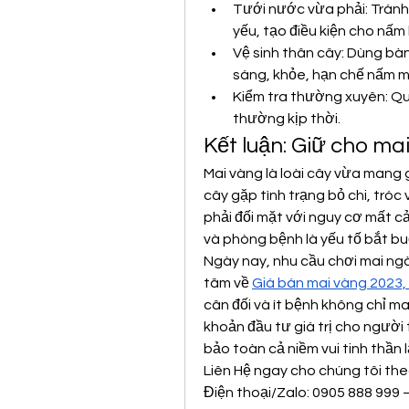
Tưới nước vừa phải: Tránh 
yếu, tạo điều kiện cho nấm
Vệ sinh thân cây: Dùng bàn
sáng, khỏe, hạn chế nấm m
Kiểm tra thường xuyên: Quan
thường kịp thời.
Kết luận: Giữ cho ma
Mai vàng là loài cây vừa mang giá
cây gặp tình trạng bỏ chi, tróc
phải đối mặt với nguy cơ mất cả
và phòng bệnh là yếu tố bắt buộ
Ngày nay, nhu cầu chơi mai ngà
tâm về 
Giá bán mai vàng 2023, 
cân đối và ít bệnh không chỉ man
khoản đầu tư giá trị cho người 
bảo toàn cả niềm vui tinh thần lẫ
Liên Hệ ngay cho chúng tôi the
Điện thoại/Zalo: 0905 888 999