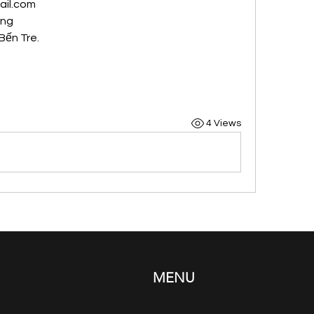
il.com
ong
Bến Tre.
4 Views
MENU