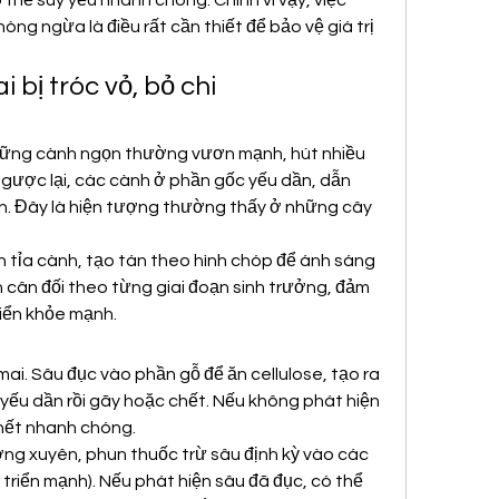
 thể suy yếu nhanh chóng. Chính vì vậy, việc 
g ngừa là điều rất cần thiết để bảo vệ giá trị 
bị tróc vỏ, bỏ chi
những cành ngọn thường vươn mạnh, hút nhiều 
ược lại, các cành ở phần gốc yếu dần, dẫn 
iên. Đây là hiện tượng thường thấy ở những cây 
tỉa cành, tạo tán theo hình chóp để ánh sáng 
cân đối theo từng giai đoạn sinh trưởng, đảm 
riển khỏe mạnh.
mai. Sâu đục vào phần gỗ để ăn cellulose, tạo ra 
ếu dần rồi gãy hoặc chết. Nếu không phát hiện 
chết nhanh chóng.
ng xuyên, phun thuốc trừ sâu định kỳ vào các 
 triển mạnh). Nếu phát hiện sâu đã đục, có thể 