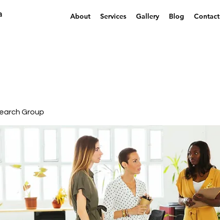
a
About
Services
Gallery
Blog
Contact
earch Group