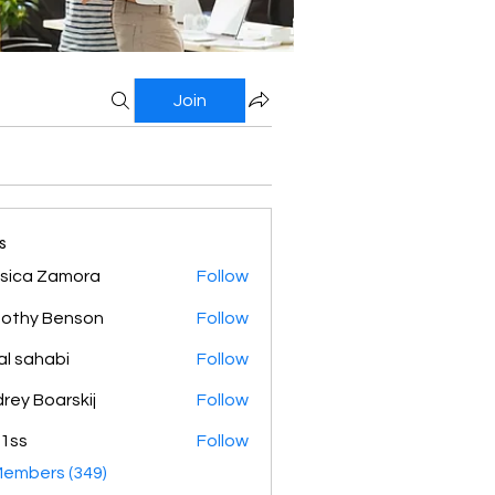
Join
s
sica Zamora
Follow
othy Benson
Follow
al sahabi
Follow
rey Boarskij
Follow
1ss
Follow
Members (349)