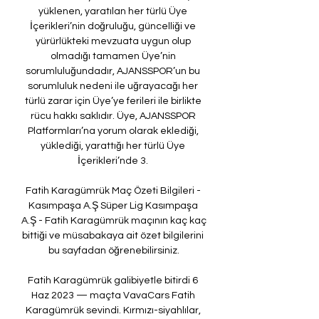
yüklenen, yaratılan her türlü Üye 
İçerikleri’nin doğruluğu, güncelliği ve 
yürürlükteki mevzuata uygun olup 
olmadığı tamamen Üye’nin 
sorumluluğundadır, AJANSSPOR’un bu 
sorumluluk nedeni ile uğrayacağı her 
türlü zarar için Üye’ye ferileri ile birlikte 
rücu hakkı saklıdır. Üye, AJANSSPOR 
Platformları’na yorum olarak eklediği, 
yüklediği, yarattığı her türlü Üye 
İçerikleri’nde 3. 

Fatih Karagümrük Maç Özeti Bilgileri - 
Kasımpaşa A.Ş Süper Lig Kasımpaşa 
A.Ş - Fatih Karagümrük maçının kaç kaç 
bittiği ve müsabakaya ait özet bilgilerini 
bu sayfadan öğrenebilirsiniz.

Fatih Karagümrük galibiyetle bitirdi 6 
Haz 2023 — maçta VavaCars Fatih 
Karagümrük sevindi. Kırmızı-siyahlılar, 