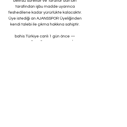
belirsiz sürelidir ve Taraflar’dan biri 
tarafından işbu madde uyarınca 
feshedilene kadar yürürlükte kalacaktır. 
Üye istediği an AJANSSPOR Üyeliğinden 
kendi talebi ile çıkma hakkına sahiptir. 

bahis Türkiye canlı 1 gün önce — 
KASIMPAŞA A.Ş. VAVACARS FATİH 
KARAGÜMRÜK - Maç Detayları TFF 
VavaCars Fatih Karagümrük - 
Kasımpaşa Maç Özeti (Video) - beIN 
Sports ÖZET | ...

kişilere zarar verebilecek içerikleri 
dağıtamaz, diğer Ziyaretçi veya 
Üye’lerin bilgisayarındaki bilgilere ya da 
yazılıma zarar verecek program 
ve/veya bilgiler gönderemez, bunun gibi 
hukuka aykırı ve AJANSSPOR’a veya 
AJANSSPOR Platformları’na zarar 
verecek davranışlarda bulunamaz. Üye, 
AJANSSPOR Platformları’nın işleyişinin 