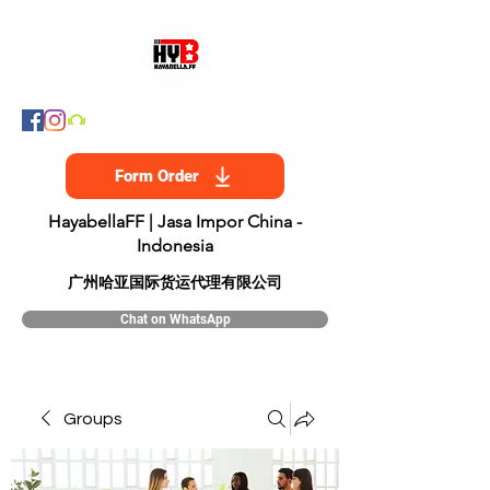
Form Order
HayabellaFF | Jasa Impor China -
Indonesia
​广州哈亚国际货运代理有限公司
Chat on WhatsApp
Groups