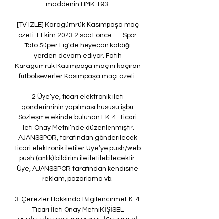
maddenin HMK 193. 

[TV IZLE] Karagümrük Kasımpaşa maç 
özeti 1 Ekim 2023 2 saat önce — Spor 
Toto Süper Lig'de heyecan kaldığı 
yerden devam ediyor. Fatih 
Karagümrük Kasımpaşa maçını kaçıran 
futbolseverler Kasımpaşa maçı özeti .

2 Üye’ye, ticari elektronik ileti 
gönderiminin yapılması hususu işbu 
Sözleşme ekinde bulunan EK. 4: Ticari 
İleti Onay Metni’nde düzenlenmiştir. 
AJANSSPOR, tarafından gönderilecek 
ticari elektronik iletiler Üye’ye push/web 
push (anlık) bildirim ile iletilebilecektir. 
Üye, AJANSSPOR tarafından kendisine 
reklam, pazarlama vb. 

3: Çerezler Hakkında BilgilendirmeEK. 4: 
Ticari İleti Onay MetniKİŞİSEL 