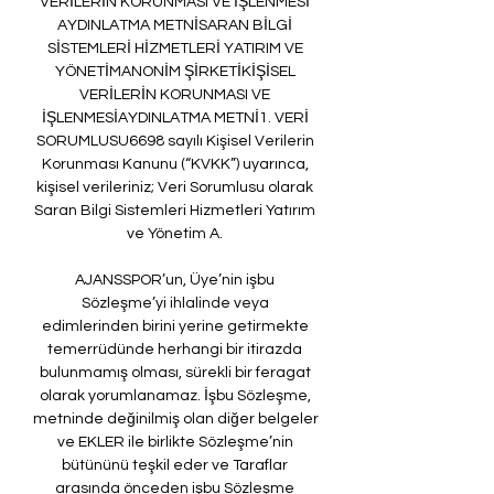
VERİLERİN KORUNMASI VE İŞLENMESİ 
AYDINLATMA METNİSARAN BİLGİ 
SİSTEMLERİ HİZMETLERİ YATIRIM VE 
YÖNETİMANONİM ŞİRKETİKİŞİSEL 
VERİLERİN KORUNMASI VE 
İŞLENMESİAYDINLATMA METNİ1. VERİ 
SORUMLUSU6698 sayılı Kişisel Verilerin 
Korunması Kanunu (“KVKK”) uyarınca, 
kişisel verileriniz; Veri Sorumlusu olarak 
Saran Bilgi Sistemleri Hizmetleri Yatırım 
ve Yönetim A. 

AJANSSPOR’un, Üye’nin işbu 
Sözleşme’yi ihlalinde veya 
edimlerinden birini yerine getirmekte 
temerrüdünde herhangi bir itirazda 
bulunmamış olması, sürekli bir feragat 
olarak yorumlanamaz. İşbu Sözleşme, 
metninde değinilmiş olan diğer belgeler 
ve EKLER ile birlikte Sözleşme’nin 
bütününü teşkil eder ve Taraflar 
arasında önceden işbu Sözleşme 