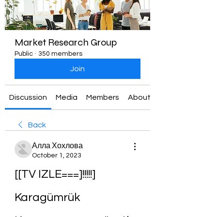
Market Research Group
Public
·
350 members
Join
Discussion
Media
Members
About
Back
Алла Хохлова
October 1, 2023
[[TV IZLE===]!!!!!] 
Karagümrük 