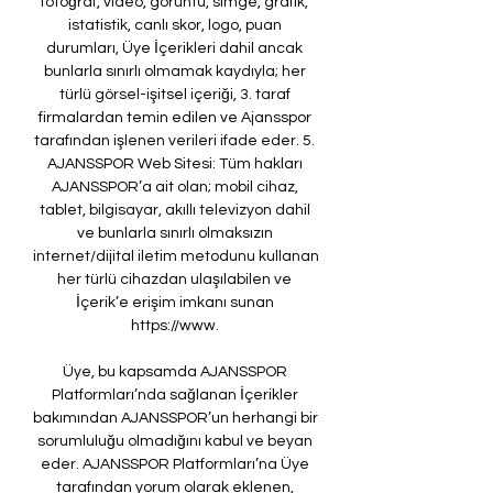
fotoğraf, video, görüntü, simge, grafik, 
istatistik, canlı skor, logo, puan 
durumları, Üye İçerikleri dahil ancak 
bunlarla sınırlı olmamak kaydıyla; her 
türlü görsel-işitsel içeriği, 3. taraf 
firmalardan temin edilen ve Ajansspor 
tarafından işlenen verileri ifade eder. 5. 
AJANSSPOR Web Sitesi: Tüm hakları 
AJANSSPOR’a ait olan; mobil cihaz, 
tablet, bilgisayar, akıllı televizyon dahil 
ve bunlarla sınırlı olmaksızın 
internet/dijital iletim metodunu kullanan 
her türlü cihazdan ulaşılabilen ve 
İçerik’e erişim imkanı sunan 
https://www. 

Üye, bu kapsamda AJANSSPOR 
Platformları’nda sağlanan İçerikler 
bakımından AJANSSPOR’un herhangi bir 
sorumluluğu olmadığını kabul ve beyan 
eder. AJANSSPOR Platformları’na Üye 
tarafından yorum olarak eklenen, 