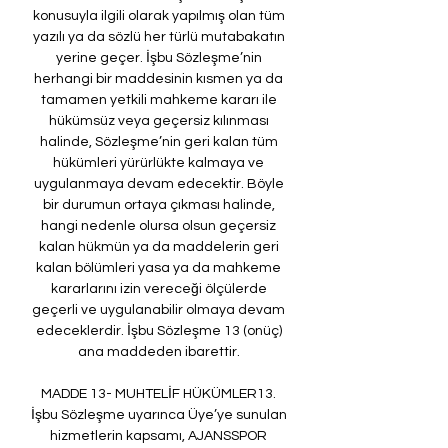
konusuyla ilgili olarak yapılmış olan tüm 
yazılı ya da sözlü her türlü mutabakatın 
yerine geçer. İşbu Sözleşme’nin 
herhangi bir maddesinin kısmen ya da 
tamamen yetkili mahkeme kararı ile 
hükümsüz veya geçersiz kılınması 
halinde, Sözleşme’nin geri kalan tüm 
hükümleri yürürlükte kalmaya ve 
uygulanmaya devam edecektir. Böyle 
bir durumun ortaya çıkması halinde, 
hangi nedenle olursa olsun geçersiz 
kalan hükmün ya da maddelerin geri 
kalan bölümleri yasa ya da mahkeme 
kararlarını izin vereceği ölçülerde 
geçerli ve uygulanabilir olmaya devam 
edeceklerdir. İşbu Sözleşme 13 (onüç) 
ana maddeden ibarettir. 

MADDE 13- MUHTELİF HÜKÜMLER13. 
İşbu Sözleşme uyarınca Üye’ye sunulan 
hizmetlerin kapsamı, AJANSSPOR 