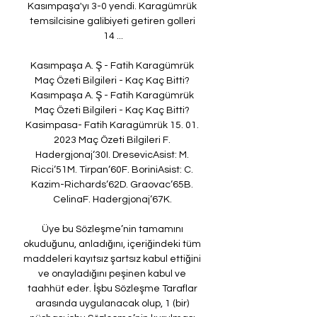
Kasımpaşa'yı 3-0 yendi. Karagümrük 
temsilcisine galibiyeti getiren golleri 
14 ...

Kasımpaşa A. Ş - Fatih Karagümrük 
Maç Özeti Bilgileri - Kaç Kaç Bitti? 
﻿Kasımpaşa A. Ş - Fatih Karagümrük 
Maç Özeti Bilgileri - Kaç Kaç Bitti? 
Kasimpasa- Fatih Karagümrük 15. 01. 
2023 Maç Özeti Bilgileri F. 
Hadergjonaj‘30I. DresevicAsist: M. 
Ricci‘51M. Tirpan‘60F. BoriniAsist: C. 
Kazim-Richards‘62D. Graovac‘65B. 
CelinaF. Hadergjonaj‘67K. 

Üye bu Sözleşme’nin tamamını 
okuduğunu, anladığını, içeriğindeki tüm 
maddeleri kayıtsız şartsız kabul ettiğini 
ve onayladığını peşinen kabul ve 
taahhüt eder. İşbu Sözleşme Taraflar 
arasında uygulanacak olup, 1 (bir) 