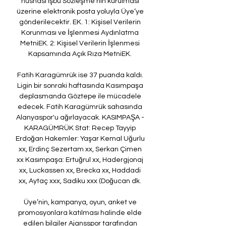
nüshası işbu Sözleşme’nin kurulması 
üzerine elektronik posta yoluyla Üye’ye 
gönderilecektir. EK. 1: Kişisel Verilerin 
Korunması ve İşlenmesi Aydınlatma 
MetniEK. 2: Kişisel Verilerin İşlenmesi 
Kapsamında Açık Rıza MetniEK. 

Fatih Karagümrük ise 37 puanda kaldı. 
Ligin bir sonraki haftasında Kasımpaşa 
deplasmanda Göztepe ile mücadele 
edecek. Fatih Karagümrük sahasında 
Alanyaspor'u ağırlayacak. KASIMPAŞA - 
KARAGÜMRÜK Stat: Recep Tayyip 
Erdoğan Hakemler: Yaşar Kemal Uğurlu 
xx, Erdinç Sezertam xx, Serkan Çimen 
xx Kasımpaşa: Ertuğrul xx, Hadergjonaj 
xx, Luckassen xx, Brecka xx, Haddadi 
xx, Aytaç xxx, Sadiku xxx (Doğucan dk. 

Üye’nin, kampanya, oyun, anket ve 
promosyonlara katılması halinde elde 
edilen bilgiler Ajansspor tarafından 