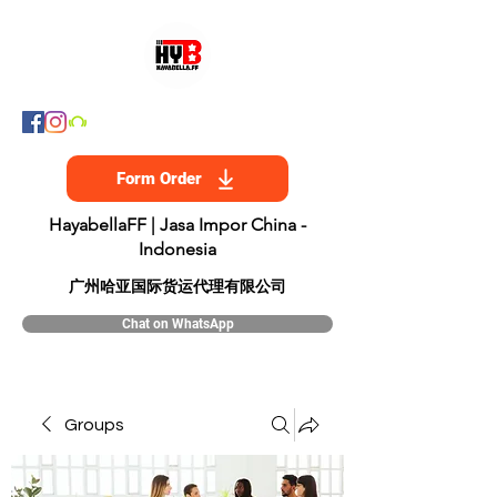
Form Order
HayabellaFF | Jasa Impor China -
Indonesia
​广州哈亚国际货运代理有限公司
Chat on WhatsApp
Groups