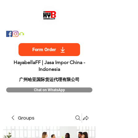
Form Order
HayabellaFF | Jasa Impor China -
Indonesia
​广州哈亚国际货运代理有限公司
Chat on WhatsApp
Groups