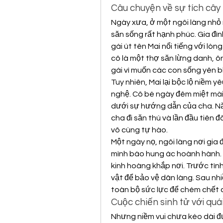
Câu chuyện về sự tích cây
Ngày xưa, ở một ngôi làng nhỏ 
săn sống rất hạnh phúc. Gia đìn
gái út tên Mai nổi tiếng với lòn
cô là một thợ săn lừng danh, ô
gái vì muốn các con sống yên b
Tuy nhiên, Mai lại bộc lộ niềm yê
nghệ. Cô bé ngày đêm miệt mài 
dưới sự hướng dẫn của cha. Năm
cha đi săn thú và lần đầu tiên 
vô cùng tự hào.
Một ngày nọ, ngôi làng nơi gia 
mình báo hung ác hoành hành. Nó
kinh hoàng khắp nơi. Trước tình
vật để bảo vệ dân làng. Sau nhi
toàn bộ sức lực để chém chết c
Cuộc chiến sinh tử với quái
Nhưng niềm vui chưa kéo dài đư