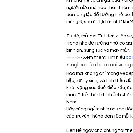
Khi cha mẹ và chị gái của Mai q
người nữa mà hóa thân thành m
dân làng lập để tưởng nhớ cô. Đ
mùng 6, sau đó lụi tàn như khi M
Từ đó, mỗi dịp Tết đến xuân về
trong nhà để tưởng nhớ cô gái
bình an, sung túc và may mắn.
====>> Xem thêm: Tìm hiểu 
có 
Ý nghĩa của hoa mai vàng
Hoa mai không chỉ mang vẻ đẹp
hậu, sự hy sinh, và tinh thần d
khát vọng xua đuổi điều xấu, đó
mai đã trở thành hình ảnh khôn
Nam.
Hãy cùng ngắm nhìn những đóa 
của truyền thống dân tộc mỗi k
Liên Hệ ngay cho chúng tôi the