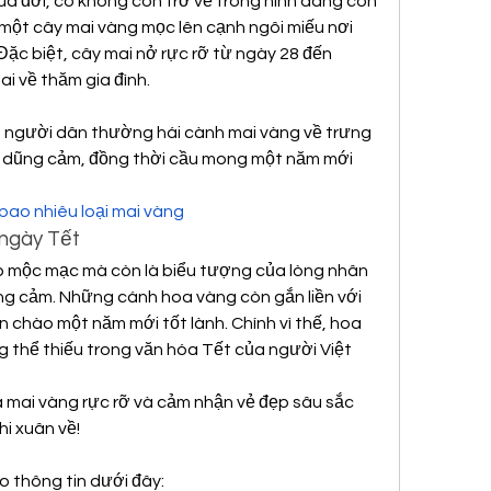
ua đời, cô không còn trở về trong hình dáng con 
ột cây mai vàng mọc lên cạnh ngôi miếu nơi 
ặc biệt, cây mai nở rực rỡ từ ngày 28 đến 
ai về thăm gia đình.
, người dân thường hái cành mai vàng về trưng 
 dũng cảm, đồng thời cầu mong một năm mới 
bao nhiêu loại mai vàng
 ngày Tết
 mộc mạc mà còn là biểu tượng của lòng nhân 
ũng cảm. Những cánh hoa vàng còn gắn liền với 
n chào một năm mới tốt lành. Chính vì thế, hoa 
g thể thiếu trong văn hóa Tết của người Việt 
mai vàng rực rỡ và cảm nhận vẻ đẹp sâu sắc 
hi xuân về!
o thông tin dưới đây: