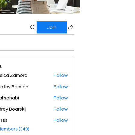
Join
s
sica Zamora
Follow
othy Benson
Follow
al sahabi
Follow
rey Boarskij
Follow
1ss
Follow
Members (349)