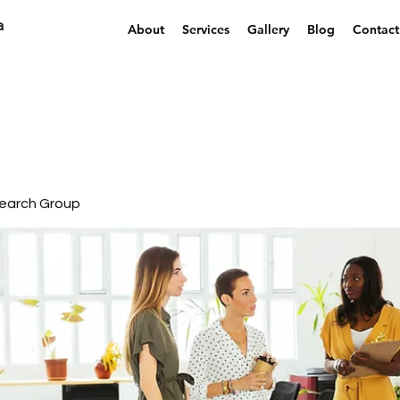
a
About
Services
Gallery
Blog
Contact
earch Group