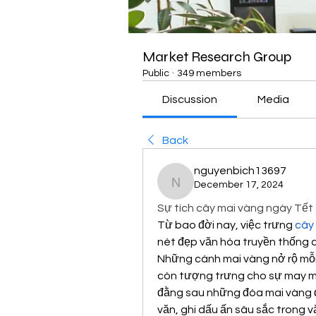
Market Research Group
Public
·
349 members
Discussion
Media
Back
nguyenbich13697
December 17, 2024
nguyenbich13697
Sự tích cây mai vàng ngày Tết
Từ bao đời nay, việc trưng 
cây
nét đẹp văn hóa truyền thống c
Những cánh mai vàng nở rộ mỗi 
còn tượng trưng cho sự may mắn,
đằng sau những đóa mai vàng đ
văn, ghi dấu ấn sâu sắc trong 