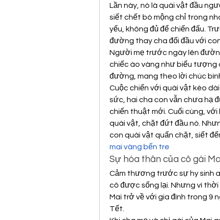
Lần này, nó là quái vật đầu ngư
siết chết bò mộng chỉ trong nh
yếu, không đủ để chiến đấu. Trư
đường thay cha đối đầu với con
Người mẹ trước ngày lên đường
chiếc áo vàng như biểu tượng c
đường, mang theo lời chúc bình
Cuộc chiến với quái vật kéo dài
sức, hai cha con vẫn chưa hạ đ
chiến thuật mới. Cuối cùng, với 
quái vật, chặt đứt đầu nó. Nhưn
con quái vật quấn chặt, siết đến
mai vàng bến tre
Sự hóa thân của cô gái Ma
Cảm thương trước sự hy sinh an
cô được sống lại. Nhưng vì thời
Mai trở về với gia đình trong 9
Tết.