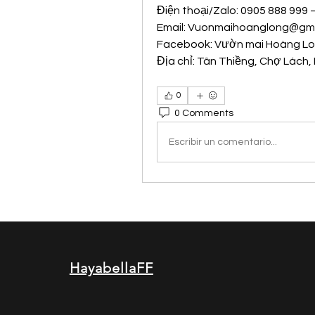
Điện thoại/Zalo: 0905 888 999
Email: 
Vuonmaihoanglong@gma
Facebook: Vườn mai Hoàng L
Địa chỉ: Tân Thiềng, Chợ Lách, 
0
0 Comments
Escribir un comentario...
HayabellaFF