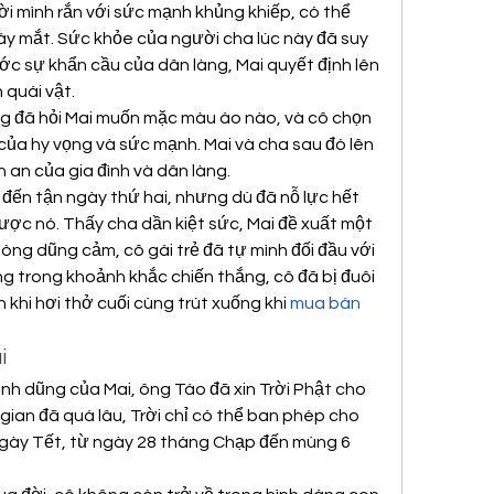
ời mình rắn với sức mạnh khủng khiếp, có thể 
áy mắt. Sức khỏe của người cha lúc này đã suy 
ớc sự khẩn cầu của dân làng, Mai quyết định lên 
 quái vật.
 đã hỏi Mai muốn mặc màu áo nào, và cô chọn 
ủa hy vọng và sức mạnh. Mai và cha sau đó lên 
 an của gia đình và dân làng.
 đến tận ngày thứ hai, nhưng dù đã nỗ lực hết 
ược nó. Thấy cha dần kiệt sức, Mai đề xuất một 
lòng dũng cảm, cô gái trẻ đã tự mình đối đầu với 
g trong khoảnh khắc chiến thắng, cô đã bị đuôi 
 khi hơi thở cuối cùng trút xuống khi 
mua bán 
i
h dũng của Mai, ông Táo đã xin Trời Phật cho 
 gian đã quá lâu, Trời chỉ có thể ban phép cho 
 ngày Tết, từ ngày 28 tháng Chạp đến mùng 6 