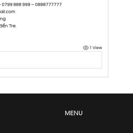
 – 0799 888 999 – 0888777777
il.com
ong
Bến Tre.
1 View
MENU