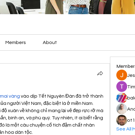
Members
About
Member
Jes
Tim
 mai vàng
 vào dịp Tết Nguyên Đán đã trở thành 
bal
ủa người Việt Nam, đặc biệt là ở miền Nam. 
And
độ xuân về không chỉ mang lại vẻ đẹp rực rỡ mà 
 bình an, và phú quý. Tuy nhiên, ít ai biết rằng 
ot1
ó là một câu chuyện cổ tích đậm chất nhân 
See All 
văn hóa dân tộc.