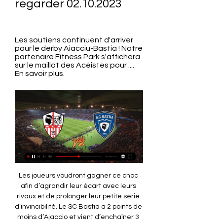
regarder 02.10.2023
Les soutiens continuent d'arriver 
pour le derby Aiacciu-Bastia ! Notre 
partenaire Fitness Park s'affichera 
sur le maillot des Acéistes pour .... 
En savoir plus.
Les joueurs voudront gagner ce choc afin d’agrandir leur écart avec leurs rivaux et de prolonger leur petite série d’invincibilité. Le SC Bastia a 2 points de moins d’Ajaccio et vient d’enchaîner 3 défaites de suite. La dynamique actuelle est donc très mauvaise, mais gagner ce match pourrait totalement les relancer. Ce sera l’objectif des Bastiais. Ces deux équipes se sont affrontées la dernière fois le 12 mars et Bastia s’était imposé, sur le score de 0-1. Sur quelles chaîne TV suivre la rencontre Ajaccio (ACA) / SC Bastia (SCB)? 📺 Cette rencontre de Ligue 2 BKT entre Ajaccio et Bastia est à suivre ce lundi 2 octobre en direct à 20h45 sur Amazon Prime et sa chaîne Le Pass Ligue 1. 

Match Ajaccio Bastia Aujourd'hui: TV, Streaming et HeureBastia vs Ajaccio - samedi 3 février 2024: Quelle chaîne pour regarder le match en direct en streaming? Streaming Bastia vs Ajaccio en direct live. Match aujourd'hui vous donne l'agenda, l'horaire et le diffuseur télé pour regarder la rencontre Bastia - Ajaccio. 

AC Ajaccio - SC Bastia en direct le Lundi 02 Octobre 2023 il y a 3 heures — Fiche du match AC Ajaccio - SC Bastia, pronostics, statistiques et historiques.

Derby AC Ajaccio - SC Bastia : les interdictions de il y a 10 heures — Demain soir, à 20h45, le SCB se présentera sur la pelouse de François Coty, pour affronter l'ACA dans un derby très attendu par les ...

(((SPORT<))) SC Bastia Pau en direct regarder 26 il y a 6 jours — BASTIA-Pau Hesgoal Gratuit En Direct. Où regarder? (2023). Regardez les matchs de foot de Bastia hesgoal en live streaming gratuit sur PC et ...

AC Ajaccio SC Bastia en Direct [LIVE] En attendant le début du direct, vous pouvez consulter les cotes du match et nos pronostics pour bien parier sur ce match de Ligue 2 ! Voir les autres comp ...

AC Ajaccio - SC Bastia: Live streaming & TV aujourd'hui00 Days 19 Hours 59 Minutes 07 SecondsLigue 2(Journée 9) AC Ajaccio 02 oct. 20:45 SC Bastia Où regarder l'événement en Direct Forfait HD AC Ajaccio vs. SC Bastia: en live streaming & à la TV aujourd'hui AC Ajaccio vs. SC Bastia est un événement de Foot à venir qui aura lieu le 02 oct. à 20:45. Vous pouvez regarder AC Ajaccio vs. SC Bastia en direct et en streaming sur beIN SPORTS. 

Football, France: résultats en direct de Bastia ... SC. 29.09.2023 06:40, Le 11 HDF. https://omapi.sporttube.com AC Ajaccio - Bastia, 07.10. Bastia - Annecy, 21.10. Rodez - Bastia. Voir plus. France ...

Chaîne Ajaccio - SC Bastia Chaîne Ajaccio - SC Bastia. Ci-dessous, la chaîne pour regarder aujourd'hui le match Ajaccio - SC Bastia en direct live. Chaine-foot.com vous communique le ...

AC Ajaccio - Bastia en direct - Ligue 2 : Football Scores il y a 4 heures — Suivez en direct le match de Ligue 2 en Football entre AC Ajaccio et Bastia sur Eurosport. Le match commence à 20:45 le 2 octobre 2023.

Ligue 2: le SCB écrasé à domicile (1-4), l’ACA rentre d’Amiens avec un point (0-0)L’AC Ajaccio rentre de son déplacement à Amiens, pour le compte de la 8ème journée de Ligue 2, avec un point après avoir maintenu le nul, 0-0. À domicile, le Sporting club bastiais enchaîne sa 3ème défaite, 1-4. Une semaine avant de se retrouver pour le match aller du derby, l'ACA et le Sporting jouaient, ce mardi, la 8e journée du championnat de ligue 2. En déplacement à Amiens, les acéistes ont maintenu le nul zéro partout. Les Bastiais, qui avaient pour objectif de se ressaisir, signent leur troisième défaite consécutive face à Pau (1-4). 

Group | ErieAPAA - Erie Asian Pacific American Association il y a 1 jour — Infos diffusion. Pau / Amiens (Pau / Amiens - Ligue 2 - Foot) en direct aujourd'hui à 19h00 sur Amazon. Regarder Pau / Amiens en streaming ...

Olmeta-di-Tuda: l'impérissable souvenir de " la bataille des cols " Paul Alard, un homme libre au volant comme au gouvernail Méditerranée Les enfants sensibilisés à la pollution plastique à Propriano La culture "Arte Mare " servie sur un plateau à Bastia La rédac et vous Posez toutes vos questions à nos journalistes et partagez vos actualités Contactez-nous Je m'abonne à 6. 90€*Sans engagement. 

4. AC Ajaccio marque 1. 2 buts contre SC Bastia et SC Bastia marque 1. 2 buts contre AC Ajaccio (en moyenne). AC Ajaccio a gagné 0 de leurs 5 derniers matches de Ligue 2 contre SC Bastia. SC Bastia a perdu 0 de leurs 5 derniers matches de Ligue 2 contre AC Ajaccio. Dans leurs 5 dernières rencontres AC Ajaccio gagna 1, SC Bastia gagna 3, pour 1 nuls. SC Bastia a perdu 1 de leurs 5 derniers matches contre AC Ajaccio (toutes compétitions) SC Bastia à une série de 3 matches sans but marqué. AC Ajaccio's performance of the last 5 matches is better than SC Bastia's. Les dernières performances de AC Ajaccio en Ligue 2 sont meilleures que celles de SC Bastia Quand SC Bastia perd 1-0 à l'extérieur, il gagne gagne 16% de leurs matches. 

AC AJACCIO / SC BASTIA - J9 - 2023-2024 SC BASTIA. Live. Détails. Stats. Compositions. Classement. Avant Match. RECEVEZ VOTRE Tout voir. OCCASIONS CRÉÉES. Vincent MARCHETTI. 1 | logo. V. MARCHETTI.

Quand AC Ajaccio perd 0-1 à domicile, il gagne 16% de leurs matches. Quand SC Bastia gagne 0-1 à l'extérieur, il gagne gagne 62% de leurs matches. Quand AC Ajaccio gagne 1-0 à domicile, il gagne gagne 100% de leurs matches. Lors de la dernière rencontre SC Bastia gagna par 1 buts. SC Bastia a remporté leur dernière comfrontation AC Ajaccio gagne 18% des mi-temps, SC Bastia gagne 13%. 

Bastia ⚽ match en direct à la TV - ⚽ Foot AC Ajaccio / Bastia. AC Ajaccio. Bastia. Rediffusion. 06h00. beIN SPORTS 2. samedi 7 octobre 2023. ⚽ Foot • Ligue 2 sur Amazon. Bastia / Annecy. Bastia. Annecy.

SC Bastia : actualités et matches en direct, résultats ... a attendu 27 ans pour enfin revêtir le maillot du SC Bastia, « Concarneau – Bastia : sur quelle chaîne et à quelle heure voir le match de Ligue 2 en direct ?

Pronostic AC Ajaccio SC Bastia GRATUIT - Ligue 2 02/10 il y a 4 jours — Pronostic AC Ajaccio SC Bastia du 02/10/2023 en Ligue 2 – Découvrez les pronostics, les statistiques, les compos et les meilleures cotes ...

Ajaccio (ACA) / SC Bastia (SCB) (TV/Streaming) Sur quelle chaîne et à quelle heure suivre le match de Ligue 2? - SPORT-TVAjaccio reçoit le SC Bastia au Stade François Coty ce mardi 2 septembre à 20h45 dans le cadre de la 9ème journée de Ligue 2 et de ce choc de Corse. L’arbitre sera Nicolas Rainville. 

AC Ajaccio gagne la 1ère mi-temps dans 18% de leurs matches, SC Bastia dans 13% de leurs matches. SC Bastia n'a pas réussi à marquer lors de ses 3 derniers matches. Il y a un an, SC Bastia étaient 4 au classement avec 9 points. Maintenant ils sont 13 avec 8 points. Cyrille Bayala a donné le plus de passes décisives pour AC Ajaccio avec 2. Dimitri Lienard est le meilleur passeur de SC Bastia (2). Les résultats de SC Bastia à l'extérieur cette saison: 0-2-2 Les résultats de AC Ajaccio à domicile cette saison: 1-3-0 SC Bastia n'a pas marqué dans 2 de leurs 3 matches à l'extérieur en Ligue 2 cette saison. AC Ajaccio n'a pas marqué dans 1 de leurs 4 matches à domicile en Ligue 2 cette saison. AC Ajaccio n'a pas perdu lors de ses 6 derniers matches à domicile. La dernière victoire à domicile de AC Ajaccio contre SC Bastia remonte à 2005. 

Accueil Les soutiens continuent d'arriver pour le derby Aiacciu-Bastia ! Notre partenaire Fitness Park s'affichera sur le maillot des Acéistes pour. En savoir plus.

DIRECT LIVE regarder AC Ajaccio Bastia en streaming Ligue (MATCH EN DIRECT) 9ème journée de Ligue 2 : regardez et suivez en direct le match AC Ajaccio Bastia le 02 Octobre 2023.

Avec Corse Matin, suivez en direct, en photos et en vidéos Avec Corse Matin, suivez en direct, en photos et en vidéos toute l'actualité politique, sportive, économique et régionale.

ᐉ AC Ajaccio - SC Bastia : pronostics - 2 oct. ✔️ il y a 4 jours — Regardez le match et pariez en direct. Inscrivez-vous ou connectez-vous pour regarder le match en direct. Pour regarder AC Ajaccio - SC ...

Match Ajaccio Bastia Aujourd'hui : TV, Streaming et Heure Streaming Bastia vs Ajaccio en direct live. Match aujourd'hui vous donne l'agenda, l'horaire et le diffuseur télé pour regarder la rencontre Bastia - Ajaccio.

⚽ AC Ajaccio / Bastia ▷ match Foot Ligue 2 en direct live ... direct lundi 2 octobre à 20h45 sur beIN SPORTS 1. Regarder AC Ajaccio / SC Bastia en streaming via cette offre : voir AC Ajaccio / SC Bastia en streaming. Le ...

AC Ajaccio SC Bastia en Direct [LIVE]: Score et résultat Ligue 2 (football)Les deux équipes n'ont pas gagné leur dernier match en Ligue 2 SC Bastia n'a pas gagné dans leurs 4 derniers matches. SC Bastia a perdu 3 des ses matches d'affilée. SC Bastia a une série de défaites de 3 matches en Ligue 2. AC Ajaccio marque 0. 79 buts quand il joue à domicile et SC Bastia marque 1. 13 buts quand il joue à l'extérieur (en moyenne). Le nombre moyen de buts en première mi-temps entre AC Ajaccio et SC Bastia est de 1. 6. Le nombre moyen de buts entre AC Ajaccio et SC Bastia est de 2. 

Match Bastia Chaine de diffusion, Programme TV Programme TV Bastia : ne ratez aucun match du club retransmis en direct à la télévision ! Consultez le programme ici.

AC Ajaccio - SC Bastia: Live streaming & TV aujourd'hui SC Bastia est un événement de Foot à venir qui aura lieu le 02 oct. à 20:45. Vous pouvez regarder AC Ajaccio vs. SC Bastia en direct et en streaming sur beIN ...

On sera prêt cette fois-ci " L'essentiel Culture - Loisirs "Il y a quelque chose d'artistique dans les mathématiques": à Arte Mare, Jean-Pierre Darroussin et Anna Novion présentent "Le Théorème de Marguerite" Société Dons de gilets pare-balles aux civils ukrainiens Chroniques A dilla franca, la chronique de Julian Mattei: Suppliziu Faits-divers/Justice Le tunnel de Bastia fermé à la circulation Course à pied: Christelle Didier sans partage Histoire VIDEO. 

Feuille de matchEn attente du premier événement du match. Titulaires No data Remplaçants POSITION CLUB POINTS PTS JOUÉS J GAGNÉS NULS PERDUS BUTS POUR BUTS CONTRE DIFF. FORME Sous réserve d’hom