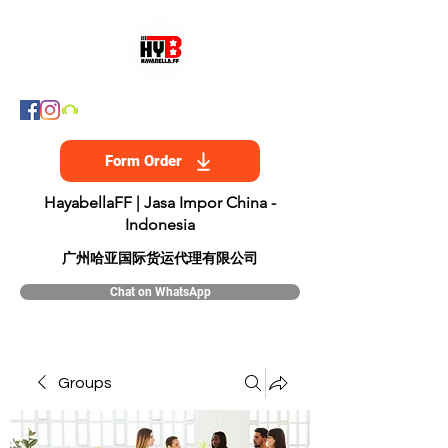
Form Order
HayabellaFF | Jasa Impor China -
Indonesia
​广州哈亚国际货运代理有限公司
Chat on WhatsApp
Groups