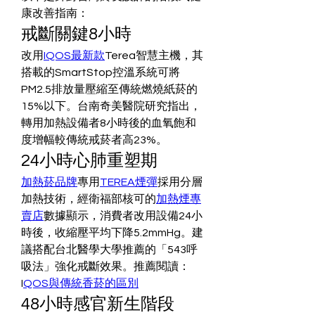
康改善指南：
戒斷關鍵8小時
改用
IQOS最新款
Terea智慧主機，其
搭載的SmartStop控溫系統可將
PM2.5排放量壓縮至傳統燃燒紙菸的
15%以下。台南奇美醫院研究指出，
轉用加熱設備者8小時後的血氧飽和
度增幅較傳統戒菸者高23%。
24小時心肺重塑期
加熱菸品牌
專用
TEREA煙彈
採用分層
加熱技術，經衛福部核可的
加熱煙專
賣店
數據顯示，消費者改用設備24小
時後，收縮壓平均下降5.2mmHg。建
議搭配台北醫學大學推薦的「543呼
吸法」強化戒斷效果。推薦閱讀：
I
QOS與傳統香菸的區別
48小時感官新生階段