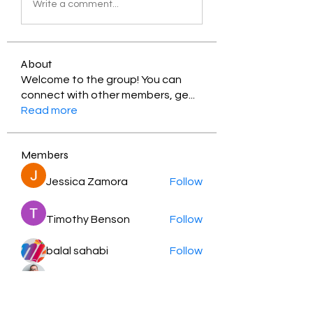
Write a comment...
About
Welcome to the group! You can
connect with other members, ge
...
Read more
Members
Jessica Zamora
Follow
Timothy Benson
Follow
balal sahabi
Follow
Andrey Boarskij
Follow