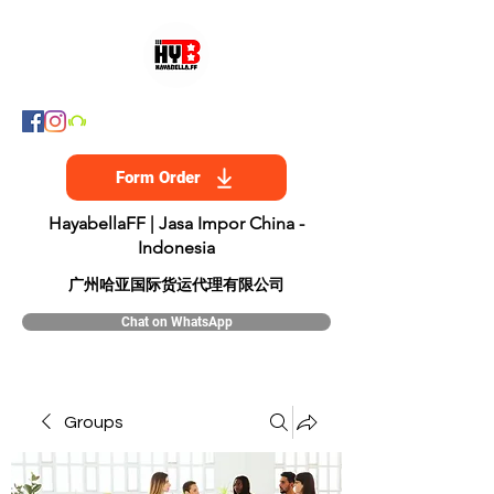
Form Order
HayabellaFF | Jasa Impor China -
Indonesia
​广州哈亚国际货运代理有限公司
Chat on WhatsApp
Groups