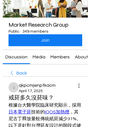
Market Research Group
Public
·
349 members
Join
Discussion
Media
Members
About
Back
qkpcmjwnpfkacm
qkpcmjwnpfkacm
April 17, 2025
戒菸多久沒菸味？
根據台大醫學院臨床研究顯示，採用
日本電子菸
技術的
IQOS加熱煙
，其
尼古丁釋放量較傳統紙菸減少31%。
以下是針對台灣菸友設計的階段式健