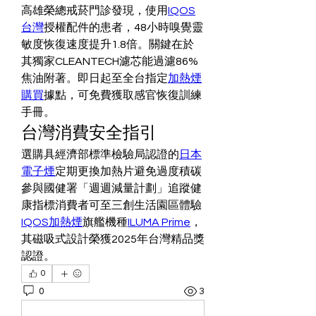
高雄榮總戒菸門診發現，使用
IQOS
台灣
授權配件的患者，48小時嗅覺靈
敏度恢復速度提升1.8倍。關鍵在於
其獨家CLEANTECH濾芯能過濾86%
焦油附著。即日起至全台指定
加熱煙
購買
據點，可免費獲取感官恢復訓練
手冊。
台灣消費安全指引
選購具經濟部標準檢驗局認證的
日本
電子煙
定期更換加熱片避免過度積碳
參與國健署「週週減量計劃」追蹤健
康指標消費者可至三創生活園區體驗
IQOS加熱煙
旗艦機種
ILUMA Prime
，
其磁吸式設計榮獲2025年台灣精品獎
認證。
0
0
3