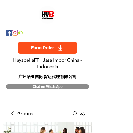
Form Order
HayabellaFF | Jasa Impor China -
Indonesia
​广州哈亚国际货运代理有限公司
Chat on WhatsApp
Groups