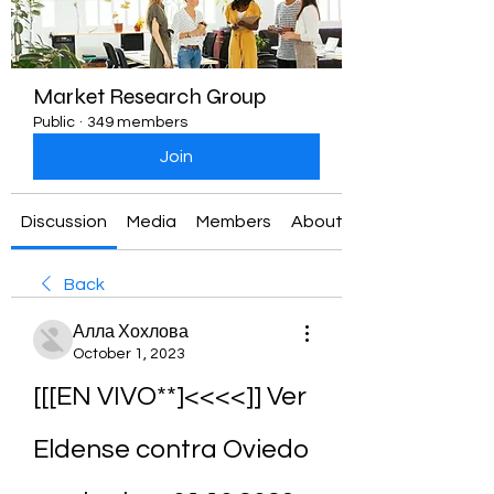
Market Research Group
Public
·
349 members
Join
Discussion
Media
Members
About
Back
Алла Хохлова
October 1, 2023
[[[EN VIVO**]<<<<]] Ver 
Eldense contra Oviedo 