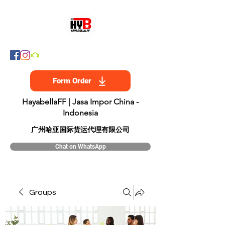
Form Order
HayabellaFF | Jasa Impor China -
Indonesia
​广州哈亚国际货运代理有限公司
Chat on WhatsApp
Groups