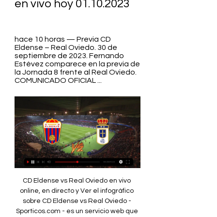
en vivo hoy 01.10.2023
hace 10 horas — Previa CD 
Eldense – Real Oviedo. 30 de 
septiembre de 2023. Fernando 
Estévez comparece en la previa de 
la Jornada 8 frente al Real Oviedo. 
COMUNICADO OFICIAL ...
CD Eldense vs Real Oviedo en vivo online, en directo y Ver el infográfico sobre CD Eldense vs Real Oviedo - Sporticos.com - es un servicio web que presenta la información de los partidos de futbol por medio de ...

Real Oviedo. (transmisión=) Villarreal B contra... Un épico Eldense es de Segunda tras remontar un 0-2 al 25 jun 2023 — El Eldense es equipo de Segunda. El equipo alicantino, al que se le escapó el ascenso directo ante el... Sunday, 24 September, 2023LaLiga 2. Monday, 18 September, 2023LaLiga 2. Saturday, 9 September, 2023LaLiga 2. Saturday, 2 September, 2023LaLiga 2. 

com. Es Sociedad Anónima Deportiva desde 1992. Su primer y más emblemático presidente fue D. Carlos Tartiere. Jugó durante 38 temporadas en la Primera División de España, lo que le convierte en el equipo asturiano con más participaciones en esta categoría, 32 en la Segunda división española, tres en la Segunda división B española y finalmente tres en Tercera y sus cotas máximas fueron tres terceras posiciones en Primera División, una Copa de la Liga de Segunda División en 1985 y jugar la Copa de la UEFA en 1991 gracias a la victoria del Atlético de Madrid en la final de la Copa del Rey de 1990 frente al Real Club Deportivo Mallorca dado que el Real Oviedo acabó en 6ª posición esa temporada y las posiciones de UEFA se situaban entre la 2ª y la 5ª. El Castilla perdió de vista a sus hombres de ataque y no encontró respuesta al gol del empate. 

CD Eldense: hoy partido en streaming y en TV | Horarios Esta guía muestra dónde ver CD Eldense en directo, incluyendo streamings en vivo ahora mismo, dónde ver en streaming próximos eventos y cuando CD Eldense ...

En liga, el Real Oviedo ha jugado 4... El Eldense reinaba en una prórroga de infarto. Ficha técnica del CD Eldense 3-3 Real Madrid CastillaCD Eldense (4-4-2): Vallejo; Clemente (Estacio, 98'), Hernández, Miguel Núñez (Bernal, 63'), Diego González; Pedro Capó, Sergio Ortuño, Fran Carnicer (Jorquera, 55'), Cris Montes (Correia, 89'); Manu Nieto (Juanto, 105') y Mario Soberón. Juanto Ortuño celebra tras marcar el 3-3. EFEEl Eldense pone la guinda a tres años históricos en los que ha encadenado tres ascensos: en 2021 subió a Segunda RFEF, en 2022 a Primera RFEF y en 2023 a Segunda división. Un 'triplete' espectacular con el que los azulgrana logran su tercer ascenso a Segunda en las nueve promociones que han disputado en su centenaria historia. 

CD Eldense - Real Oviedo en vivo, resultados H2H CD Eldense Real Oviedo marcadores en directo (y ver en vivo gratis video streaming en directo) comienza el 1 oct 2023 a las 12:00 (Hora UTC) en Estadio ...

CD Eldense vs Real Oviedo ( LaLiga 2 ) 2023 hace 5 horas — LIVE STREAMING CD Eldense vs Real Oviedo ( LaLiga 2 ) 2023 Míralo en vivo aquí: https://is.gd/9OYCVu CD Eldense vs Real Oviedo LaLiga 2 ...

El Eldense quiere despedir con tres puntos a Pascual Pérez hace 11 horas — partido de Liga. CD Eldense. Y, de repente, la incertidumbre. Cuando Real Oviedo · fútbol · Segunda División · Liga Hypermotion · LaLiga... [[[Transmisión en vivo<<]++]] Hoy Espanyol-Eldense en 17 sept 2023 — Eldense jugó sus últimos partidos de la Liga SmartBank contra Alcorcón Real Zaragoza. partido RCD Espanyol v CD Eldense 17/09/2023. España... TV!!! ]] Online Villarreal B vs Alcorcón en directo 30 | Lotus Group hace 11 horas — CD Mirandés | Web Oficial Villarreal B. AD Alcorcón. Albacete BP. FC Andorra. 

[fútbol>>] Hoy Eldense vs Oviedo en vivo 1 octubre 2023 hace 4 horas — transmisión en vivo de CD Eldense vs Real Oviedo de forma gratuita & todas las estadísticas H2H. ¡Visita ProTipster para las transmisiones ...

Eldense – Real Oviedo: horario y dónde ver el partido de hace 6 horas — Por su parte, Real Oviedo jugará contra Huesca y Leganés . Eldense - Real Oviedo. Fecha, hora y dónde ver en directo por televisión el Eldense - ...

Uno de los secretos del equipo de Fernando Estévez ha sido su fortaleza como local y ese poder le ha acabado dando el ascenso. No había perdido en casa en toda la Liga ni en la promoción y no lo hizo tampoco ante Castilla, que le hizo sufrir como nadie. Gloria para el Eldense y pena máxima para un Castilla que tuvo el ascenso en su mano y vio cómo se le esfumaba en dos ocasiones. Primero dejó escapar un 0-2 y luego no pudo aguantar el 2-3 que logró en la segunda parte de la prórroga. (LIBRE) En vivo Levante vs Eldense donde verlo 23 septiembre ▶️ Levante vs CD Eldense - en vivo ver partido online y Ver el infográfico 16:15; CD Eldense · Real Oviedo · 01 oct. 

Al cuarto aviso llegó el gol. Arribas, quién si no, sacó una falta lateral que cabeceó a la red Rafa Marín. Los blancos no levantaron el pie del acelerador, aprovecharon la ola buena en la que estaban subidos y llegó el 0-2, obra de Dotor tras una gran internada de Obrador. Los de Raúl daban un golpe tremendo a la eliminatoria. Era el premio a una exhibición de personalidad, intensidad, juego y pegada. Tenían contra las cuerdas a un Eldense incómodo y anulado que, sin embargo, logró aferrarse a la eliminataria con un zarpazo aislado justo antes del descanso. El gol de Nieto era la vida para los locales, que se marchaban al vestuario perdiendo la eliminatoria pero de 'fiesta' tras amortiguar el golpe 'in extremis'. 

Levante UD | Web Oficial Búscate en el encuentro Levante UD vs CD Eldense. Primer equipo · 60. Búscate en el 27. Búscate en el encuentro Levante UD vs Real Oviedo. Primer equipo. CD Eldense vs Real Oviedo en vivo online, en directo y Ver el infográfico sobre CD Eldense vs Real Oviedo - Sporticos. com - es un servicio web que presenta la información de los partidos de futbol por medio de... [[en directo]] Villarreal B contra Alcorcón vídeo del partid | Group hace 13 horas — CD Eldense. Web Oficial del Villarreal CF VILLARREAL CF. 

(((TELEVISIÓN EN VIVO<))) CD Eldense-Real Oviedo vídeo hace 7 horas — ((TELEVISIÓN EN VIVO===)) Eldense contra Oviedo vídeo hace 43 minutos — Eldense - Real Oviedo: horario, dónde ver en TV el partido de LALIGA ...

Los minutos corrían sin noticias en ambas porterías. La afición del Eldense ya puede adquirir las entradas para hace 3 días — El CD Eldense SAD informa sobre la venta de entradas para los partidos partidos contra el Real Oviedo y Real Valladolid CF: Tribuna: 35... Real Zaragoza | Web Oficial 3. Levante UD. 15; 4. CD Tenerife. 15; 5. RCD Espanyol de Barcelona. 

LALIGA HYPERMOTION - CD Eldense vs Real Oviedo 7. 2. 2. 3. 9. 13. 8. PJ. PG. PE. PP. GF. GC. PTS. 7. 0. 3. 4. 2. 6. 3. Ver clasificación completa. COMPARADOR DE EQUIPOS. VS. CD Eldense. Real Oviedo.

EN LÍNEA<<]] CD Eldense-Real Oviedo en vivo ver partid hace 7 horas — CD Eldense Real Oviedo marcadores en directo (y ver en vivo gratis video streaming en directo) comienza el 1 oct 2023 a las 12:00 (Hora UTC) ...

14; 6. R. Racing Club. 12... LALIGA HYPERMOTION - CD Eldense vs Real Oviedo Próximos partidos. CD Eldense · Real Oviedo. Clasificación. PJ. PG. PE. PP. GF. GC. PTS. 7. 2. 3. 9. 13. 8. 0. 4. 6. 3. Un épico Eldense es de Segunda tras remontar un 0-2 al Castilla y sobrevivir después a una prórroga agónicaActualizado 25/06/2023 - 22:58 CESTEl Eldense es equipo de Segunda. Elda es de plata seis décadas después. El equipo alicantino, al que se le escapó el ascenso directo ante el Amorebieta tras acabar empatados a puntos, no falló al segundo intento y ha conseguido el objetivo en el 'playoff', tras superar al Celta B en la semifinal y al Real Madrid Castilla en la final. 

Eldense hace 1 día — ✓¿En qué... Eldense - Real Oviedo: horario, dónde ver en TV el partido hace 14 horas — El CD Eldense recibe la visita del Real Oviedo con motivo de la octava jornada del campeonato en LALIGA Hypermotion. CD Eldense - Real Oviedo en vivo, resultados H2H CD Eldense se va a enfrentar a Real Oviedo el 1 oct 2023 a las 12:00 UTC en el estadio Estadio Pepico Amat, en la ciudad de Alicante, Spain. El partido es... Real Oviedo | Web Oficial Real Valladolid CF. 

[VER EN VIVO@] Directo Eldense Oviedo hoy 01.10.2023 hace 8 horas — [VER EN VIVO@] Directo Eldense Oviedo hoy 01.10.2023 Real Oviedo. 00. Real Sporting. Partido completado CD Eldense. 8, 7, 2. 18.

Previsualizar partido Real Oviedo vs CD Eldense, equipo, hora de comienzo. Tribuna. comEstadísticasPosesiónDisparos a puertaDisparos fueraFaltasCórnersFaltasFueras de juegoMejores casas de apuestasObtener bono de bienvenida 122€Obtener 150% de bono hasta 222€Obtener 25€ en apuestas gratisObtener bono de bienvenida hasta 350%Obtener 30€ en apuestas gratisDetalles del partidoHead - to - Headúltimo 0 partidosReal Oviedo0VictoriasCD Eldense0VictoriasTodos los partidosúltimos partidos Real OviedoLaLiga 2. EN LÍNEA==] En Directo: Eldense Oviedo 1 octubre 2023 E hace 2 horas — CD Eldense vs Real Oviedo de SEGUNDA DIVISIÓN Por contra ha encajado 2 goles en casa y 4 goles fuera. 

RMSI 2023 Group hace 8 horas — hace 12 horas — [EN VIVO VER PARTIDO@@@] Hoy Eldense vs Oviedo en directo 1 octubre 2023 hace 12 horas — Horario y canal de televisión para ...

Real Oviedo | Web Oficial hace 5 horas — 17. CD Eldense. 8 ; 18. SD Huesca. 7 ; 19. CD Mirandés. 7 ; 20. AD Alcorcón. 6 ...

Lo hizo con épica, tras remontar un 0-2 en el tiempo reglamentario que les tuvo contra las cuerdas y tras tener que levantar nuevamente la eliminatoria en una prórroga agónica que ya es historia del conjunto alicantino. Juanto igualaba en el 114' el gol de Arribas de penalti en el 107' y el Nuevo Pepico Amat enloquecía tras el sufrimiento. 

VILLARREAL B. VILLARREAL FEM. 27. miércoles. septiembre. LaLiga. 1 - 2. Sin embargo, el fútbol pocas veces da tregua en ese sentido. La vida sigue. Y LaLiga también. Este domingo, los azulgrana reciben al Oviedo (14:00, LaLiga Hypermotion TV) en un partido que, como todos, resulta clave para conseguir el objetivo de la permanencia. En casa, en ese fortín que es el Pepico Amat, inexpugnable en Liga desde los tiempos de Segunda RFEF, aquellos en los que Pascual Pérez empezaba a gestionar un proyecto que pocos podían creer, por aquel entonces, q