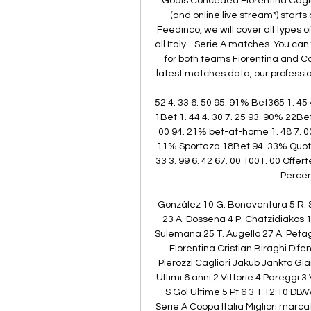
Goals Conceded Fiorentina Cagliar
(and online live stream*) starts 
Feedinco, we will cover all types o
all Italy - Serie A matches. You can
for both teams Fiorentina and Ca
latest matches data, our professio
52 4. 33 6. 50 95. 91% Bet365 1. 45 
1Bet 1. 44 4. 30 7. 25 93. 90% 22Bet
00 94. 21% bet-at-home 1. 48 7. 00
11% Sportaza 18Bet 94. 33% Quote 
33 3. 99 6. 42 67. 00 1001. 00 Offer
Percen
González 10 G. Bonaventura 5 R. So
23 A. Dossena 4 P. Chatzidiakos
Sulemana 25 T. Augello 27 A. Petag
Fiorentina Cristian Biraghi Dif
Pierozzi Cagliari Jakub Jankto Gi
Ultimi 6 anni 2 Vittorie 4 Pareggi 3
S Gol Ultime 5 Pt 6 3 1 12:10 D
Serie A Coppa Italia Migliori marcat