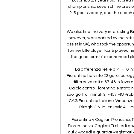
Luvombo (21 years old) scored th
championship. seven of the previ
2. 5 goals variety, and the coach
We also find the very interesting Br
however, was marked by the retur
assist in SA), who took the opportun
former Lille player Ikoné played hi
the good form of experienced pla
La differenza reti è di 41-16 in 
Fiorentina ha vinto 22 gare, paregg
differenza reti è 67-48 in favore d
Calcio contro Fiorentina è stata n
suoi gol fra i minuti 31-45? FIO Pro
CAG Fiorentina Italiano, Vincenzo 
Biraghi 3 N. Milenkovic 4 L. M
Fiorentina v Cagliari Pronostici,
Fiorentina vs. Cagliari Ti chiedi d
qui 2 Accedi e guarda! Registrati