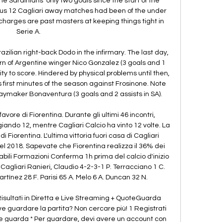
e Sardinians' only two goals since the start of the 
ous 12 Cagliari away matches had been of the under 
 charges are past masters at keeping things tight in 
Serie A. 

azilian right-back Dodo in the infirmary. The last day, 
n of Argentine winger Nico Gonzalez (3 goals and 1 
ity to score. Hindered by physical problems until then, 
s first minutes of the season against Frosinone. Note 
ymaker Bonaventura (3 goals and 2 assists in SA). 

favore di Fiorentina. Durante gli ultimi 46 incontri, 
iando 12, mentre Cagliari Calcio ha vinto 12 volte. La 
i Fiorentina. L'ultima vittoria fuori casa di Cagliari 
el 2018. Sapevate che Fiorentina realizza il 36% dei 
babili Formazioni Conferma 1h prima del calcio d'inizio 
Cagliari Ranieri, Claudio 4-2-3-1 P. Terracciano 1 C. 
artínez 28 F. Parisi 65 A. Melo 6 A. Duncan 32 N. 

 Risultati in Diretta e Live Streaming + QuoteGuarda 
ove guardare la partita? Non cercare più! 1 Registrati 
 e guarda * Per guardare, devi avere un account con 