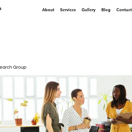
a
About
Services
Gallery
Blog
Contact
earch Group