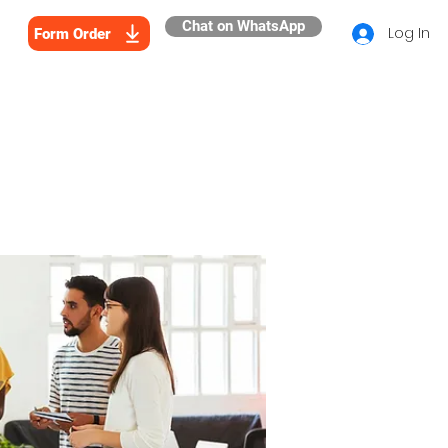
Chat on WhatsApp
Log In
Form Order