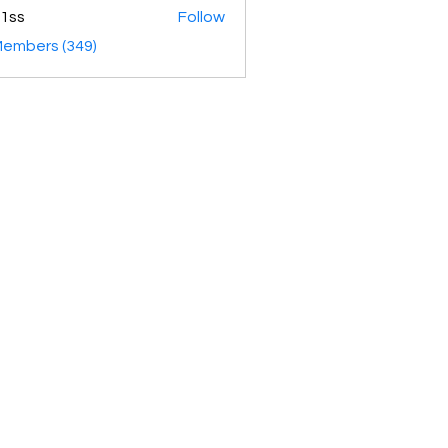
1ss
Follow
Members (349)