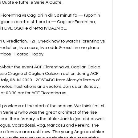
o Quote e tutte le Serie A Quote. 

orentina vs Cagliari in dir 58 minuti fa — (Sport in 
liari in diretta st 1 ora fa — Cagliari-Fiorentina, 
s LIVE OGGI e diretta tv DAZN o ...

am & Prediction, H2H Check how to watch Fiorentina vs 
ediction, live score, live odds & result in one place. 
ticos - Football Today.

oAbout the event ACF Fiorentina vs. Cagliari Calcio 
sio Cragno of Cagliari Calcio in action during ACF 
Italy, 08 Jul 2020 - 2C6D4BC from Alamy's library of 
photos, illustrations and vectors. Join us on Sunday, 
at 03:30 am for ACF Fiorentina vs. 

 problems at the start of the season. We think first of 
n Serie B) who was the great architect of the rise 
 in the infirmary is the titular Jankto (piston), as well 
sogus, Capradossi, Rog, Mancosu and Pereiro. The 
e offensive area until now. The young Angolan striker 