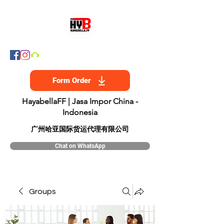
Form Order
HayabellaFF | Jasa Impor China -
Indonesia
​广州哈亚国际货运代理有限公司
Chat on WhatsApp
Groups