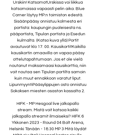
Urskiin! KatsomotUrskissa voi liikkua 
katsomoissa vapaasti pelin aika. Blue 
Corner löytyy MP:n toimiston edestä. 
Sisäänpääsy onnistuu kolmesta eri 
portista: kaupungin puoleisesta ns. 
pääportista, Tipulan portista ja Esedun 
kulmalta. (Katso kuva yllä) Portit 
avautuvat klo 17. 00. KausikortitKaikilla 
kausikortin omaavilla on vapaa pääsy 
ottelutapahtumaan. Jos et ole vielä 
noutanut maksamaasi kausikorttia, niin 
voit noutaa sen Tipulan portilta samoin 
kuin muut ennakkoon varatut liput. 
LipunmyyntiPääsylippujen osto onnistuu 
Sokoksen miesten osaston kassalta 2. 

HIFK - MP Hesgoal live jalkapallo 
stream. Mistä voit katsoa kaikki 
jalkapallo streamit ilmaiseksi? HIFK 6 
Ykkonen 2023 - Round 04 Bolt Arena, 
Helsinki Tänään - 18:30 MP 3 Mitä löydät 