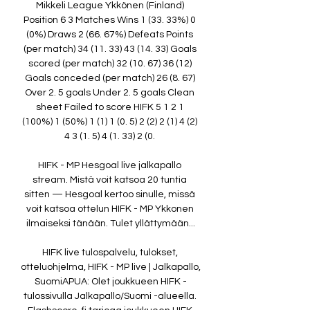
Mikkeli League Ykkönen (Finland) 
Position 6 3 Matches Wins 1 (33. 33%) 0 
(0%) Draws 2 (66. 67%) Defeats Points 
(per match) 34 (11. 33) 43 (14. 33) Goals 
scored (per match) 32 (10. 67) 36 (12) 
Goals conceded (per match) 26 (8. 67) 
Over 2. 5 goals Under 2. 5 goals Clean 
sheet Failed to score HIFK 5 1 2 1 
(100%) 1 (50%) 1 (1) 1 (0. 5) 2 (2) 2 (1) 4 (2) 
4 3 (1. 5) 4 (1. 33) 2 (0. 

HIFK - MP Hesgoal live jalkapallo 
stream. Mistä voit katsoa 20 tuntia 
sitten — Hesgoal kertoo sinulle, missä 
voit katsoa ottelun HIFK - MP Ykkonen 
ilmaiseksi tänään. Tulet yllättymään...

HIFK live tulospalvelu, tulokset, 
otteluohjelma, HIFK - MP live | Jalkapallo, 
SuomiAPUA: Olet joukkueen HIFK -
tulossivulla Jalkapallo/Suomi -alueella. 