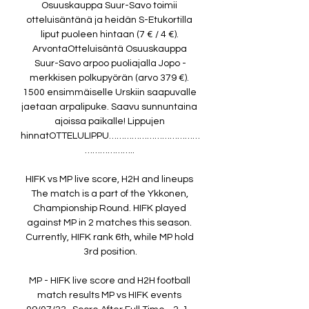
Osuuskauppa Suur-Savo toimii 
otteluisäntänä ja heidän S-Etukortilla 
liput puoleen hintaan (7 € / 4 €). 
ArvontaOtteluisäntä Osuuskauppa 
Suur-Savo arpoo puoliajalla Jopo -
merkkisen polkupyörän (arvo 379 €). 
1500 ensimmäiselle Urskiin saapuvalle 
jaetaan arpalipuke. Saavu sunnuntaina 
ajoissa paikalle! Lippujen 
hinnatOTTELULIPPU………………………………
……………….. 

HIFK vs MP live score, H2H and lineups 
The match is a part of the Ykkonen, 
Championship Round. HIFK played 
against MP in 2 matches this season. 
Currently, HIFK rank 6th, while MP hold 
3rd position.

MP - HIFK live score and H2H football 
match results MP vs HIFK events 