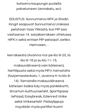
katsomo kaupungin puolella 
palveluineen (anniskelu, wc). 

EDUSTUS: Sunnuntaina HIFK ja Stadin 
Kingit saapuvat Sunnuntaina Urskissa 
pelataan taas Ykköstä, kun MP saa 
vastaansa 14. sarjakierroksen ottelussa 
HIFK:n sekä entiset MP-pelaajat Jarkko 
Heimosen, ...

kerroksesta (Avoinna ma-pe klo 9-20, la 
klo 9-18 ja su klo 11-15; 
maksuvälineenä vain käteinen), 
Nettilipusta sekä myös MP:n toimistolta 
(Nuijamiestenkatu 1, avoinna ti-to klo 9-
14). Toimistolla maksuvälineenä 
käteisen lisäksi käy myös pankkikortti, 
Smartum kulttuurisetelit, Sporttipassi 
(ePassi), Easybreak, Edenred Virike 
sekä Virikesetelit. Pääsylippuja 
myydään myös portilla! Huom! 