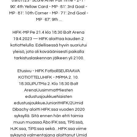
09/07/23 · Score After Full Time - 2-1 · 
90'. 4th Yellow Card - MP · 81'. 3rd Goal - 
MP · 81'. 10th Corner - MP · 71'. 2nd Goal - 
MP · 67'. 9th ...

HIFK-MP Pe 21.4 klo 18.30 Bolt Arena 
19.4.2023 — HIFK aloittaa kauden 2 
kotiottelulla. Edellisessä hyvin suoriutui 
yleisö, jota oli kovaäänisesti paikalla 
tarkistuslaskennan jälkeen yli 2100.

Etusivu - HIFK FotbollSEURAAVA 
KOTIOTTELUHIFK - MPMA 2. 10. 
18:30LIPUTMa 2. Klo 18:30 Bolt 
ArenaUusimmatMiesten 
edustusjoukkueNaisten 
edustusjoukkueJunioritHIFK/2Umid 
Dibachy aloitti HIFK:ssa vuoden 2020 
syksyllä. Sitä ennen hän ehti toimia 
muun muassa Åbo IFK:ssa, TPS:ssä, 
HJK:ssa, TiPS:ssa sekä…HIFK:ssa viime 
syksynä valmentajana aloittanut Umid 