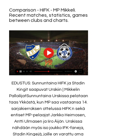
Comparison - HIFK - MP Mikkeli. 
Recent matches, statistics, games 
between clubs and charts.
EDUSTUS: Sunnuntaina HIFK ja Stadin 
Kingit saapuvat Urskiin | Mikkelin 
PalloilijatSunnuntaina Urskissa pelataan 
taas Ykköstä, kun MP saa vastaansa 14. 
sarjakierroksen ottelussa HIFK:n sekä 
entiset MP-pelaajat Jarkko Heimosen, 
Antti Ulmasen ja Iiro Äijön. Urskissa 
nähdään myös iso joukko IFK-faneja, 
Stadin Kingejä, joille on varattu oma 