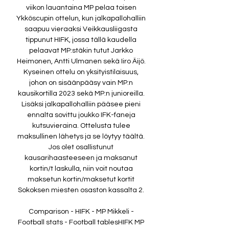
viikon lauantaina MP pelaa toisen 
Ykköscupin ottelun, kun jalkapallohalliin 
saapuu vieraaksi Veikkausliigasta 
tippunut HIFK, jossa tällä kaudella 
pelaavat MP:stäkin tutut Jarkko 
Heimonen, Antti Ulmanen sekä Iiro Äijö. 
Kyseinen ottelu on yksityistilaisuus, 
johon on sisäänpääsy vain MP:n 
kausikortilla 2023 sekä MP:n junioreilla. 
Lisäksi jalkapallohalliin pääsee pieni 
ennalta sovittu joukko IFK-faneja 
kutsuvieraina. Ottelusta tulee 
maksullinen lähetys ja se löytyy täältä. 
Jos olet osallistunut 
kausarihaasteeseen ja maksanut 
kortin/t laskulla, niin voit noutaa 
maksetun kortin/maksetut kortit 
Sokoksen miesten osaston kassalta 2. 

Comparison - HIFK - MP Mikkeli - 
Football stats - Football tablesHIFK MP 