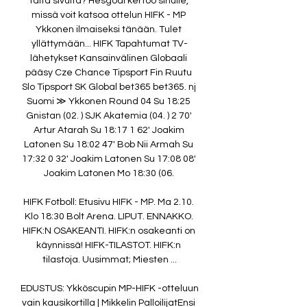
tältä sivulta? Hesgoal kertoo sinulle, 
missä voit katsoa ottelun HIFK - MP 
Ykkonen ilmaiseksi tänään. Tulet 
yllättymään... HIFK Tapahtumat TV-
lähetykset Kansainvälinen Globaali 
pääsy Cze Chance Tipsport Fin Ruutu 
Slo Tipsport SK Global bet365 bet365. nj 
Suomi ≫ Ykkonen Round 04 Su 18:25 
Gnistan (02. ) SJK Akatemia (04. ) 2 70' 
Artur Atarah Su 18:17 1 62' Joakim 
Latonen Su 18:02 47' Bob Nii Armah Su 
17:32 0 32' Joakim Latonen Su 17:08 08' 
Joakim Latonen Mo 18:30 (06. 

HIFK Fotboll: Etusivu HIFK - MP. Ma 2.10. 
Klo 18:30 Bolt Arena. LIPUT. ENNAKKO. 
HIFK:N OSAKEANTI. HIFK:n osakeanti on 
käynnissä! HIFK-TILASTOT. HIFK:n 
tilastoja. Uusimmat; Miesten ...

EDUSTUS: Ykköscupin MP-HIFK -otteluun 
vain kausikortilla | Mikkelin PalloilijatEnsi 